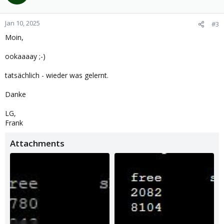
Jan 10, 2025
#3
Moin,
ookaaaay ;-)
tatsächlich - wieder was gelernt.
Danke
LG,
Frank
Attachments