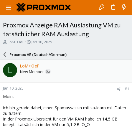
Proxmox Anzeige RAM Auslastung VM zu
tatsächlicher RAM Auslastung
T
S
LoM+OeF
Jan 10, 2025
h
t
r
a
Proxmox VE (Deutsch/German)
e
r
a
t
LoM+OeF
L
d
d
New Member
s
a
t
t
a
e
Jan 10, 2025
#1
r
t
Moin,
e
r
ich bin gerade dabei, einen Spamassassin mit sa-learn mit Daten
zu füttern.
In der Proxmox Übersicht für den VM RAM habe ich 14,5 GB
belegt - tatsächlich in der VM nur 5,1 GB. O_O