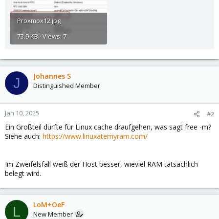
Proxmox12.jpg
73.9 KB · Views: 7
Johannes S
J
Distinguished Member
Jan 10, 2025
#2
Ein Großteil dürfte für Linux cache draufgehen, was sagt free -m?
Siehe auch:
https://www.linuxatemyram.com/
Im Zweifelsfall weiß der Host besser, wieviel RAM tatsächlich
belegt wird.
LoM+OeF
L
New Member