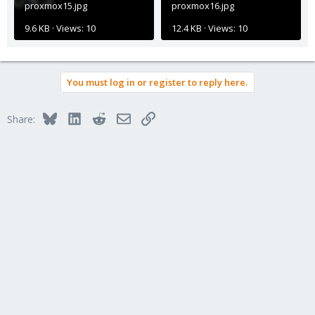
proxmox15.jpg
proxmox16.jpg
9.6 KB · Views: 10
12.4 KB · Views: 10
You must log in or register to reply here.
Bluesky
LinkedIn
Reddit
Email
Link
Share: