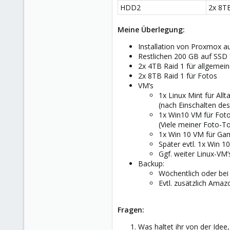
HDD2
2x 8TB
Meine Überlegung:
Installation von Proxmox a
Restlichen 200 GB auf SSD 
2x 4TB Raid 1 für allgeme
2x 8TB Raid 1 für Fotos
VM’s
1x Linux Mint für All
(nach Einschalten des
1x Win10 VM für Fot
(Viele meiner Foto-T
1x Win 10 VM für Ga
Später evtl. 1x Win 
Ggf. weiter Linux-VM
Backup:
Wöchentlich oder bei
Evtl. zusätzlich Ama
Fragen:
Was haltet ihr von der Idee