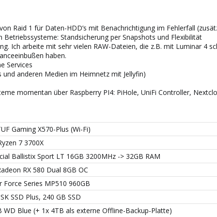
von Raid 1 für Daten-HDD’s mit Benachrichtigung im Fehlerfall (zusä
en Betriebssysteme: Standsicherung per Snapshots und Flexibilität
. Ich arbeite mit sehr vielen RAW-Dateien, die z.B. mit Luminar 4 sc
manceeinbußen haben.
he Services
os und anderen Medien im Heimnetz mit Jellyfin)
eme momentan über Raspberry PI4: PiHole, UniFi Controller, Nextcl
UF Gaming X570-Plus (Wi-Fi)
yzen 7 3700X
cial Ballistix Sport LT 16GB 3200MHz -> 32GB RAM
Radeon RX 580 Dual 8GB OC
ir Force Series MP510 960GB
SK SSD Plus, 240 GB SSD
 WD Blue (+ 1x 4TB als externe Offline-Backup-Platte)