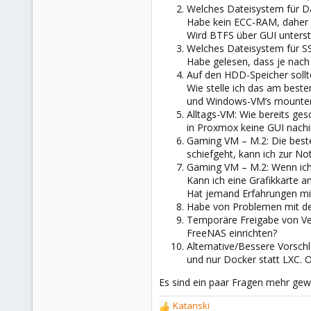
Welches Dateisystem für D
Habe kein ECC-RAM, daher 
Wird BTFS über GUI unterst
Welches Dateisystem für S
Habe gelesen, dass je nac
Auf den HDD-Speicher sollte
Wie stelle ich das am beste
und Windows-VM’s mounten
Alltags-VM: Wie bereits ges
in Proxmox keine GUI nachi
Gaming VM – M.2: Die besteh
schiefgeht, kann ich zur N
Gaming VM – M.2: Wenn ich 
Kann ich eine Grafikkarte a
Hat jemand Erfahrungen mit 
Habe von Problemen mit der
Temporäre Freigabe von Ver
FreeNAS einrichten?
Alternative/Bessere Vorsch
und nur Docker statt LXC. Od
Es sind ein paar Fragen mehr gewo
Katanski
R