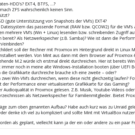
aten-HDD’s? EXT4, BTFS, …?
mach ZFS wahrscheinlich keinen Sinn.
ützt?
SD (gute Unterstützung von Snapshots der VM’s) EXT4?
h Dateisystem das passende Format (RAW bzw. QCOW2) für die VM‘s a
n mehrere VM’s (Win + Linux) lesenden bzw. schreibenden Zugriff auf 
n bereit? Als Netzwerkspeicher (z.B. Samba)? Wie ist dann die Perfor
/einbinden?
childert soll der Rechner mit Proxmox im Hintergrund direkt in Linux
nstalliert werden. Von Mint aus dann mit dem Browser auf Proxmox-
ende M.2 würde ich erstmal direkt durchreichen. Hier ist bereits Win
ot immer noch in meine alte Windows-Installation booten (über UEFI 
die Grafikkarte durchreiche brauche ich eine zweite – oder?
n zwei Win-VM’s durchreichen, wenn diese nicht gleichzeitig laufen? F
der Performance einer virtualisierten Grafikkarte für das Gaming?
 Audioqualität in Proxmox gelesen. Z.B. Musik, Youtube-Videos oder
zeichnissen als Netzwerkspeicher für Familienmitglieder. Bietet Pro
läge zum oben genannten Aufbau? Habe auch kurz was zu Unraid geles
er denke ich viel zu kompliziert und sollte Mint mit VirtualBox nutzen 
rden als geplant, vielleicht kann ja der ein oder andere zu ein paar