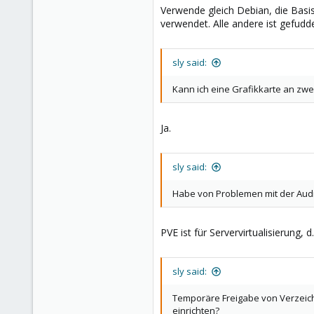
Verwende gleich Debian, die Basi
verwendet. Alle andere ist gefudde
sly said:
Kann ich eine Grafikkarte an zwei
Ja.
sly said:
Habe von Problemen mit der Audio
PVE ist für Servervirtualisierung
sly said:
Temporäre Freigabe von Verzeichn
einrichten?