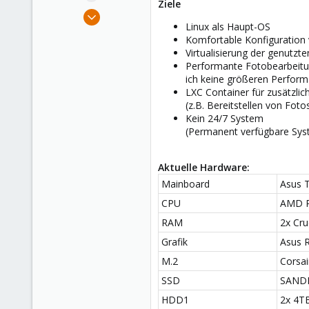
Ziele
e
Jul 13, 2020
r
Linux als Haupt-OS
3
Komfortable Konfiguration 
1
Virtualisierung der genutzt
8
Performante Fotobearbeitung
ich keine größeren Perfor
46
LXC Container für zusätzlic
(z.B. Bereitstellen von Fot
Kein 24/7 System
(Permanent verfügbare Syst
Aktuelle Hardware:
Mainboard
Asus T
CPU
AMD R
RAM
2x Cru
Grafik
Asus 
M.2
Corsa
SSD
SANDI
HDD1
2x 4TB