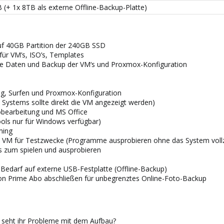
 (+ 1x 8TB als externe Offline-Backup-Platte)
uf 40GB Partition der 240GB SSD
für VM’s, ISO’s, Templates
ine Daten und Backup der VM‘s und Proxmox-Konfiguration
tag, Surfen und Proxmox-Konfiguration
 Systems sollte direkt die VM angezeigt werden)
obearbeitung und MS Office
ools nur für Windows verfügbar)
ming
10 VM für Testzwecke (Programme ausprobieren ohne das System voll
’s zum spielen und ausprobieren
 Bedarf auf externe USB-Festplatte (Offline-Backup)
zon Prime Abo abschließen für unbegrenztes Online-Foto-Backup
, seht ihr Probleme mit dem Aufbau?