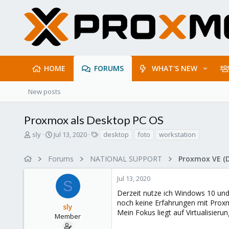
HOME
FORUMS
WHAT'S NEW
New posts
Proxmox als Desktop PC OS
T
S
T
sly
Jul 13, 2020
desktop
foto
workstation
h
t
a
r
a
g
Forums
NATIONAL SUPPORT
Proxmox VE (
e
r
s
a
t
Jul 13, 2020
d
d
S
s
a
Derzeit nutze ich Windows 10 un
t
t
noch keine Erfahrungen mit Prox
sly
a
e
Mein Fokus liegt auf Virtualisier
r
Member
t