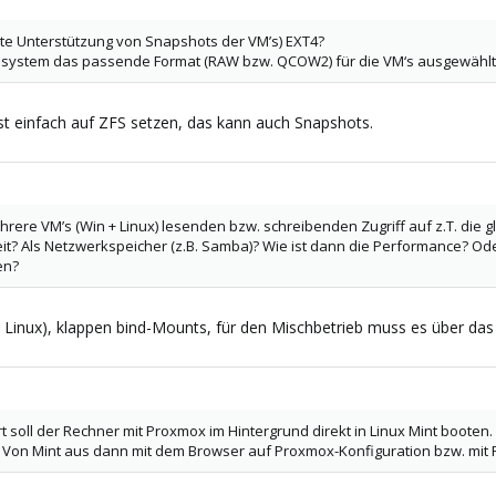
te Unterstützung von Snapshots der VM’s) EXT4?
eisystem das passende Format (RAW bzw. QCOW2) für die VM‘s ausgewählt
 einfach auf ZFS setzen, das kann auch Snapshots.
rere VM’s (Win + Linux) lesenden bzw. schreibenden Zugriff auf z.T. die 
eit? Als Netzwerkspeicher (z.B. Samba)? Wie ist dann die Performance? Od
en?
rt Linux), klappen bind-Mounts, für den Mischbetrieb muss es über da
ert soll der Rechner mit Proxmox im Hintergrund direkt in Linux Mint boote
n. Von Mint aus dann mit dem Browser auf Proxmox-Konfiguration bzw. mit