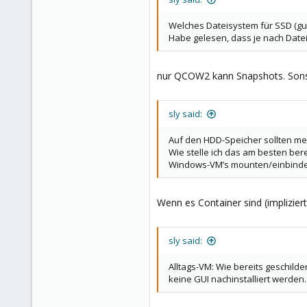
Welches Dateisystem für SSD (gu
Habe gelesen, dass je nach Dat
nur QCOW2 kann Snapshots. Sonst
sly said:
Auf den HDD-Speicher sollten meh
Wie stelle ich das am besten ber
Windows-VM’s mounten/einbind
Wenn es Container sind (implizie
sly said:
Alltags-VM: Wie bereits geschild
keine GUI nachinstalliert werde