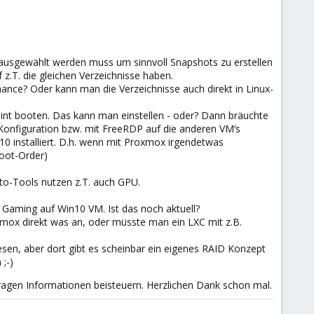
usgewählt werden muss um sinnvoll Snapshots zu erstellen
z.T. die gleichen Verzeichnisse haben.
mance? Oder kann man die Verzeichnisse auch direkt in Linux-
 Mint booten. Das kann man einstellen - oder? Dann bräuchte
Konfiguration bzw. mit FreeRDP auf die anderen VM‘s
10 installiert. D.h. wenn mit Proxmox irgendetwas
Boot-Order)
oto-Tools nutzen z.T. auch GPU.
 Gaming auf Win10 VM. Ist das noch aktuell?
xmox direkt was an, oder müsste man ein LXC mit z.B.
en, aber dort gibt es scheinbar ein eigenes RAID Konzept
;-)
 Fragen Informationen beisteuern. Herzlichen Dank schon mal.