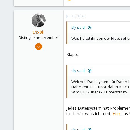
e
a
c
Jul 13, 2020
t
i
sly said:
o
LnxBil
n
Distinguished Member
Was haltet ihr von der Idee, seh
s
Feb 21, 2015
:
10,451
Klappt.
2,586
303
sly said:
Saarland, Germany
Welches Dateisystem für Daten-H
Habe kein ECC-RAM, daher mach Z
Wird BTFS über GUI unterstützt?
Jedes Dateisystem hat Probleme 
noch hält weiß ich nicht.
Hier
das 
sly said: