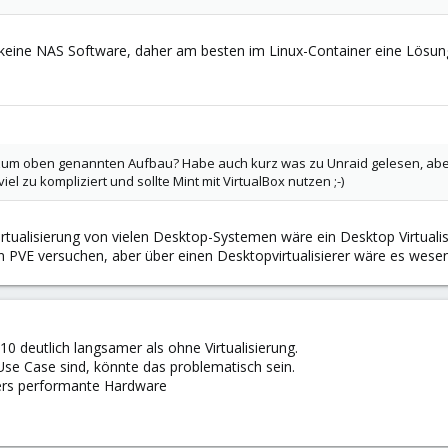
g, keine NAS Software, daher am besten im Linux-Container eine Lösun
zum oben genannten Aufbau? Habe auch kurz was zu Unraid gelesen, aber 
iel zu kompliziert und sollte Mint mit VirtualBox nutzen ;-)
irtualisierung von vielen Desktop-Systemen wäre ein Desktop Virtual
in PVE versuchen, aber über einen Desktopvirtualisierer wäre es wesent
10 deutlich langsamer als ohne Virtualisierung.
se Case sind, könnte das problematisch sein.
ers performante Hardware