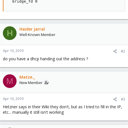
  bridge_fd 0
Haider Jarral
H
Well-Known Member
Apr 10, 2019
#2
do you have a dhcp handing out the address ?
Matze._
M
New Member
Apr 10, 2019
#3
Hetzner says in their Wiki they don't, but as I tried to fill in the IP,
etc... manually it still isn't working