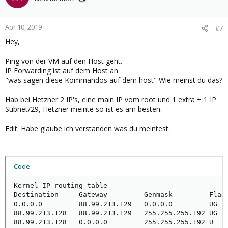
Apr 10, 2019
#7
Hey,
Ping von der VM auf den Host geht.
IP Forwarding ist auf dem Host an.
"was sagen diese Kommandos auf dem host" Wie meinst du das?
Hab bei Hetzner 2 IP's, eine main IP vom root und 1 extra + 1 IP
Subnet/29, Hetzner meinte so ist es am besten.
Edit: Habe glaube ich verstanden was du meintest.
Code:
Kernel IP routing table

Destination     Gateway         Genmask         Flags
0.0.0.0         88.99.213.129   0.0.0.0         UG   
88.99.213.128   88.99.213.129   255.255.255.192 UG   
88.99.213.128   0.0.0.0         255.255.255.192 U    