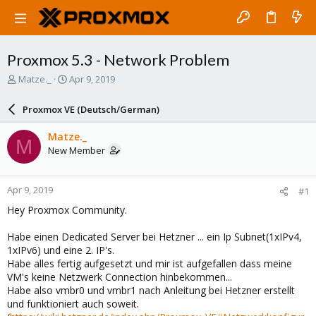
Proxmox 5.3 - Network Problem
T
S
Matze._
Apr 9, 2019
h
t
r
a
Proxmox VE (Deutsch/German)
e
r
a
t
Matze._
M
d
d
New Member
s
a
t
t
a
e
Apr 9, 2019
#1
r
t
Hey Proxmox Community.
e
r
Habe einen Dedicated Server bei Hetzner ... ein Ip Subnet(1xIPv4,
1xIPv6) und eine 2. IP's.
Habe alles fertig aufgesetzt und mir ist aufgefallen dass meine
VM's keine Netzwerk Connection hinbekommen...
Habe also vmbr0 und vmbr1 nach Anleitung bei Hetzner erstellt
und funktioniert auch soweit.