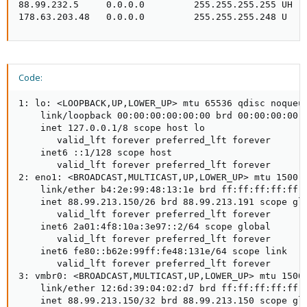
88.99.232.5     0.0.0.0         255.255.255.255 UH   
178.63.203.48   0.0.0.0         255.255.255.248 U   
Code:
1: lo: <LOOPBACK,UP,LOWER_UP> mtu 65536 qdisc noqueue
    link/loopback 00:00:00:00:00:00 brd 00:00:00:00:0
    inet 127.0.0.1/8 scope host lo

       valid_lft forever preferred_lft forever

    inet6 ::1/128 scope host

       valid_lft forever preferred_lft forever

2: eno1: <BROADCAST,MULTICAST,UP,LOWER_UP> mtu 1500 q
    link/ether b4:2e:99:48:13:1e brd ff:ff:ff:ff:ff:f
    inet 88.99.213.150/26 brd 88.99.213.191 scope glo
       valid_lft forever preferred_lft forever

    inet6 2a01:4f8:10a:3e97::2/64 scope global

       valid_lft forever preferred_lft forever

    inet6 fe80::b62e:99ff:fe48:131e/64 scope link

       valid_lft forever preferred_lft forever

3: vmbr0: <BROADCAST,MULTICAST,UP,LOWER_UP> mtu 1500 
    link/ether 12:6d:39:04:02:d7 brd ff:ff:ff:ff:ff:f
    inet 88.99.213.150/32 brd 88.99.213.150 scope glo