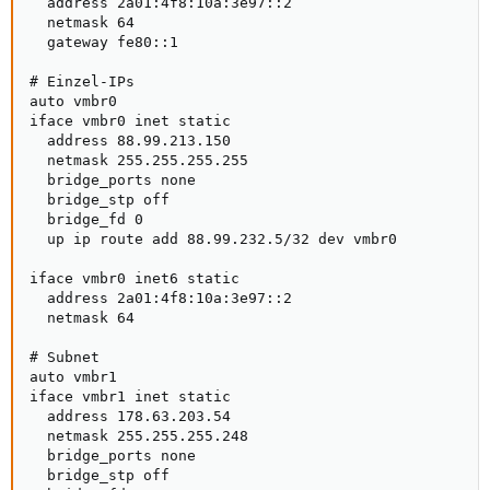
  address 2a01:4f8:10a:3e97::2

  netmask 64

  gateway fe80::1

# Einzel-IPs

auto vmbr0

iface vmbr0 inet static

  address 88.99.213.150

  netmask 255.255.255.255

  bridge_ports none

  bridge_stp off

  bridge_fd 0

  up ip route add 88.99.232.5/32 dev vmbr0

iface vmbr0 inet6 static

  address 2a01:4f8:10a:3e97::2

  netmask 64

# Subnet

auto vmbr1

iface vmbr1 inet static

  address 178.63.203.54

  netmask 255.255.255.248

  bridge_ports none

  bridge_stp off
