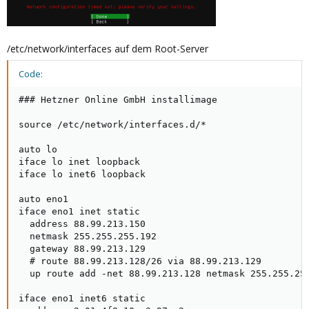
/etc/network/interfaces auf dem Root-Server
Code:
### Hetzner Online GmbH installimage

source /etc/network/interfaces.d/*

auto lo

iface lo inet loopback

iface lo inet6 loopback

auto eno1

iface eno1 inet static

  address 88.99.213.150

  netmask 255.255.255.192

  gateway 88.99.213.129

  # route 88.99.213.128/26 via 88.99.213.129

  up route add -net 88.99.213.128 netmask 255.255.255
iface eno1 inet6 static
