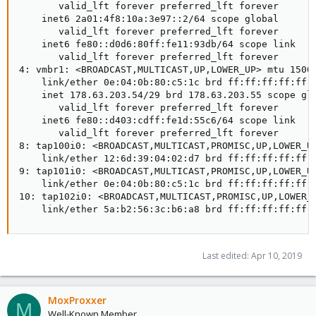
       valid_lft forever preferred_lft forever

    inet6 2a01:4f8:10a:3e97::2/64 scope global

       valid_lft forever preferred_lft forever

    inet6 fe80::d0d6:80ff:fe11:93db/64 scope link

       valid_lft forever preferred_lft forever

4: vmbr1: <BROADCAST,MULTICAST,UP,LOWER_UP> mtu 1500 
    link/ether 0e:04:0b:80:c5:1c brd ff:ff:ff:ff:ff:f
    inet 178.63.203.54/29 brd 178.63.203.55 scope glo
       valid_lft forever preferred_lft forever

    inet6 fe80::d403:cdff:fe1d:55c6/64 scope link

       valid_lft forever preferred_lft forever

8: tap100i0: <BROADCAST,MULTICAST,PROMISC,UP,LOWER_UP
    link/ether 12:6d:39:04:02:d7 brd ff:ff:ff:ff:ff:f
9: tap101i0: <BROADCAST,MULTICAST,PROMISC,UP,LOWER_UP
    link/ether 0e:04:0b:80:c5:1c brd ff:ff:ff:ff:ff:f
10: tap102i0: <BROADCAST,MULTICAST,PROMISC,UP,LOWER_U
    link/ether 5a:b2:56:3c:b6:a8 brd ff:ff:ff:ff:ff:
Last edited:
Apr 10, 2019
MoxProxxer
M
Well-Known Member