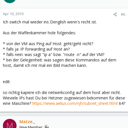
Apr 10, 2019
#6
Ich switch mal wieder ins Denglish wenn's recht ist.
Aus der Waffenkammer hole folgendes:
* von der VM aus Ping auf Host: geht/geht nicht?
* falls ja: IP forwarding auf Host an?
* falls nein: was sagt "ip a" bzw. "route -n" auf der VM?
* bei der Gelegenheit: was sagen diese Kommandos auf dem
host, damit ich mir mal ein Bild machen kann.
edit:
so richtig kapiere ich die netwerkconfig auf dem host aber nicht.
Wieviele IPs hast Du bei Hetzner zugewiesen bekommen für diese
eine Maschine?
https://www.aelius.com/njh/subnet_sheet.html
64?
Matze._
M
New Member