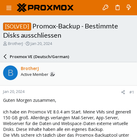
Promox-Backup - Bestimmte
[SOLVED]
Disks ausschliessen
T
S
BrotherJ
Jan 20, 2024
h
t
r
a
Proxmox VE (Deutsch/German)
e
r
a
t
BrotherJ
B
d
d
Active Member
s
a
t
t
a
e
Jan 20, 2024
#1
r
t
Guten Morgen zusammen,
e
r
ich habe ein Proxmox VE 8.0.4 am Start. Meine VMs sind generell
150 GB groß. Allerdings verlangen Mail-Server, App-Server,
Webserver für die Daten und Webspace-Daten externe virtuelle
Disks. Diese Inhalte haben alle ein eigenes Backup.
Die VMs sichere ich täglich über das Proxmox-Backuptool unter