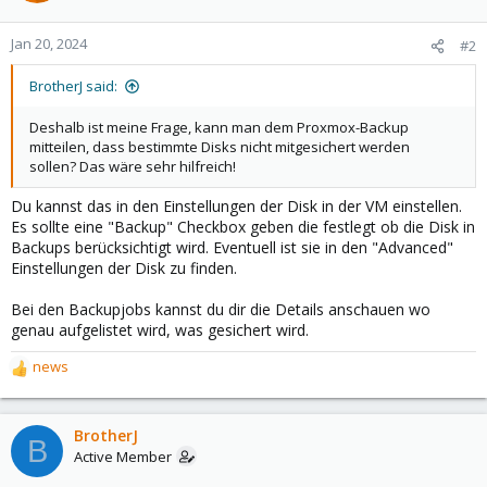
Jan 20, 2024
#2
BrotherJ said:
Deshalb ist meine Frage, kann man dem Proxmox-Backup
mitteilen, dass bestimmte Disks nicht mitgesichert werden
sollen? Das wäre sehr hilfreich!
Du kannst das in den Einstellungen der Disk in der VM einstellen.
Es sollte eine "Backup" Checkbox geben die festlegt ob die Disk in
Backups berücksichtigt wird. Eventuell ist sie in den "Advanced"
Einstellungen der Disk zu finden.
Bei den Backupjobs kannst du dir die Details anschauen wo
genau aufgelistet wird, was gesichert wird.
news
R
e
a
c
BrotherJ
B
t
Active Member
i