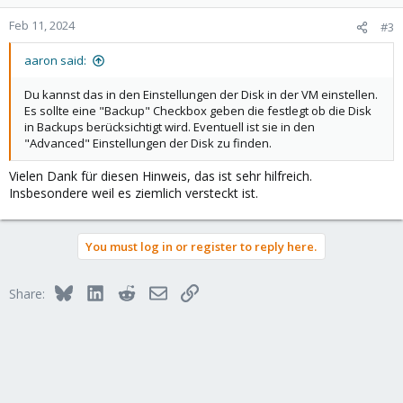
o
n
Feb 11, 2024
#3
s
:
aaron said:
Du kannst das in den Einstellungen der Disk in der VM einstellen.
Es sollte eine "Backup" Checkbox geben die festlegt ob die Disk
in Backups berücksichtigt wird. Eventuell ist sie in den
"Advanced" Einstellungen der Disk zu finden.
Vielen Dank für diesen Hinweis, das ist sehr hilfreich.
Insbesondere weil es ziemlich versteckt ist.
You must log in or register to reply here.
Bluesky
LinkedIn
Reddit
Email
Link
Share: