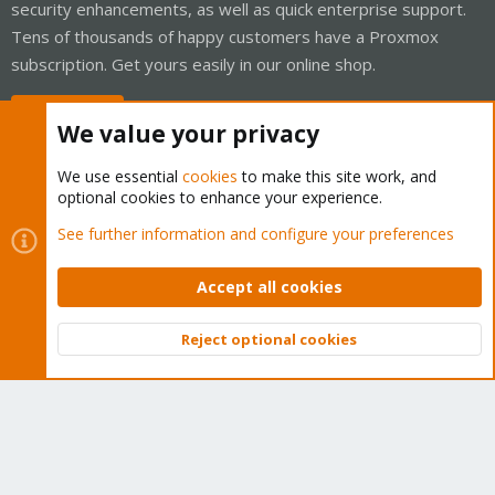
security enhancements, as well as quick enterprise support.
Tens of thousands of happy customers have a Proxmox
subscription. Get yours easily in our online shop.
Buy now!
We value your privacy
We use essential
cookies
to make this site work, and
optional cookies to enhance your experience.
Cookies
Proxmox Support Forum - Light Mode
See further information and configure your preferences
Contact us
Terms and rules
Privacy policy
Help
Home
R
S
Accept all cookies
S
®
Community platform by XenForo
© 2010-2026 XenForo Ltd.
Reject optional cookies
Top
Bott