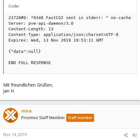
Code:
23728#0: *9348 FastCGI sent in stderr: " no-cache

Server: pve-api-daemon/3.0

Content-Length: 13

Content-Type: application/json;charset=UTF-8

Expires: Wed, 13 Nov 2019 19:53:11 GMT

{"data":null}

END FULL RESPONSE
Mit freundlichen Grüßen,
Jan H.
mira
Proxmox Staff Member
Staff member
Nov 14, 2019
#2