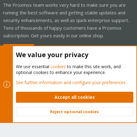
The Proxmox team works very hard to make sure you are
running the best software and getting stable updates and
security enhancements, as well as quick enterprise support.
Tens of thousands of happy customers have a Proxmox
subscription. Get yours easily in our online shop.
Buy now!
We value your privacy
We use essential
cookies
to make this site work, and
optional cookies to enhance your experience.
Cookies
Proxmox Support Forum - Light Mode
See further information and configure your preferences
Contact us
Terms and rules
Privacy policy
Help
Home
R
S
Accept all cookies
S
®
Community platform by XenForo
© 2010-2026 XenForo Ltd.
Reject optional cookies
Top
Bott