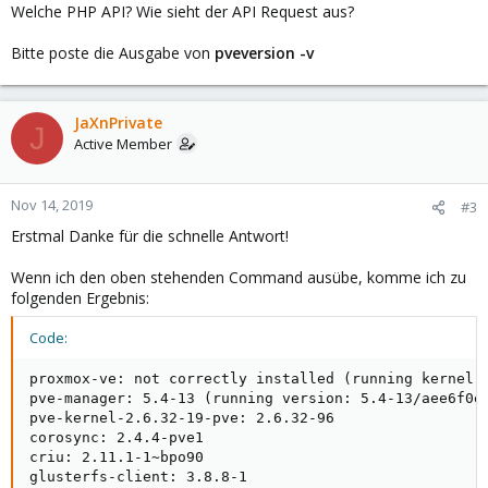
Welche PHP API? Wie sieht der API Request aus?
Bitte poste die Ausgabe von
pveversion -v
JaXnPrivate
J
Active Member
Nov 14, 2019
#3
Erstmal Danke für die schnelle Antwort!
Wenn ich den oben stehenden Command ausübe, komme ich zu
folgenden Ergebnis:
Code:
proxmox-ve: not correctly installed (running kernel: 
pve-manager: 5.4-13 (running version: 5.4-13/aee6f0ec
pve-kernel-2.6.32-19-pve: 2.6.32-96

corosync: 2.4.4-pve1

criu: 2.11.1-1~bpo90

glusterfs-client: 3.8.8-1
