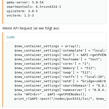
qemu-server: 5.0-54

smartmontools: 6.5+svn4324-1

spiceterm: 3.0-5

vncterm: 1.5-3
Meine API Request sie wie folgt aus:
Code:
    $new_container_settings = array();

    $new_container_settings['ostemplate'] = "local:vz
    $new_container_settings['vmid'] = $API->getPVENex
    $new_container_settings['hostname'] = "test";

    $new_container_settings['cores'] = "1";

    $new_container_settings['memory'] = "512";

    $new_container_settings['swap'] = "512";

    $new_container_settings['rootfs'] = "local:20";

    $new_container_settings['net0'] = "bridge=vmbr0,n
    $new_container_settings['searchdomain'] = "8.8.8.
    $new_container_settings['nameserver'] = "8.8.4.4"
    echo "API<br>" . $API->getPVENodes();

    print_r($API->post("/nodes/puck531/lxc/", $new_c