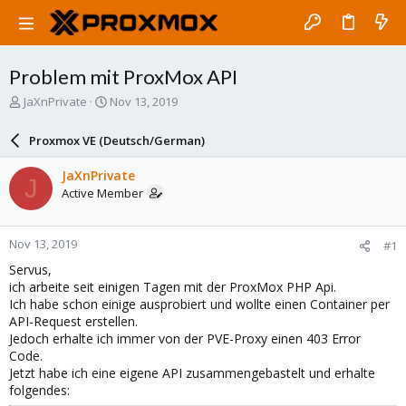
Problem mit ProxMox API
T
S
JaXnPrivate
Nov 13, 2019
h
t
r
a
Proxmox VE (Deutsch/German)
e
r
a
t
JaXnPrivate
J
d
d
Active Member
s
a
t
t
a
e
Nov 13, 2019
#1
r
t
Servus,
e
ich arbeite seit einigen Tagen mit der ProxMox PHP Api.
r
Ich habe schon einige ausprobiert und wollte einen Container per
API-Request erstellen.
Jedoch erhalte ich immer von der PVE-Proxy einen 403 Error
Code.
Jetzt habe ich eine eigene API zusammengebastelt und erhalte
folgendes: