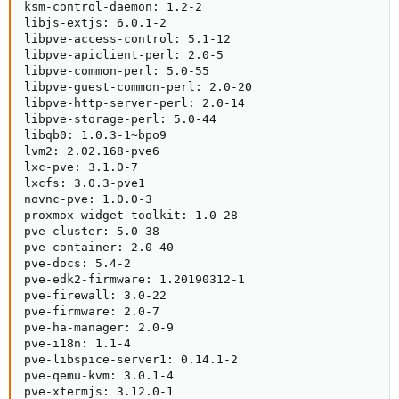
ksm-control-daemon: 1.2-2

libjs-extjs: 6.0.1-2

libpve-access-control: 5.1-12

libpve-apiclient-perl: 2.0-5

libpve-common-perl: 5.0-55

libpve-guest-common-perl: 2.0-20

libpve-http-server-perl: 2.0-14

libpve-storage-perl: 5.0-44

libqb0: 1.0.3-1~bpo9

lvm2: 2.02.168-pve6

lxc-pve: 3.1.0-7

lxcfs: 3.0.3-pve1

novnc-pve: 1.0.0-3

proxmox-widget-toolkit: 1.0-28

pve-cluster: 5.0-38

pve-container: 2.0-40

pve-docs: 5.4-2

pve-edk2-firmware: 1.20190312-1

pve-firewall: 3.0-22

pve-firmware: 2.0-7

pve-ha-manager: 2.0-9

pve-i18n: 1.1-4

pve-libspice-server1: 0.14.1-2

pve-qemu-kvm: 3.0.1-4

pve-xtermjs: 3.12.0-1
