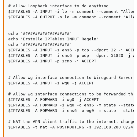
# allow loopback interface to do anything

$IPTABLES -A INPUT -i lo -m comment --comment "Allow 
$IPTABLES -A OUTPUT -o lo -m comment --comment "Allow
echo "###################"

echo "Erstelle IPTables INPUT Regeln"

echo "###################"

$IPTABLES -A INPUT -i ens6 -p tcp --dport 22 -j ACCEP
$IPTABLES -A INPUT -i ens6 -p udp --dport 51820 -j AC
$IPTABLES -A INPUT -p icmp -j ACCEPT

# Allow wg interface connection to Wireguard Server

$IPTABLES -A INPUT -i wg0 -j ACCEPT

# Allow wg interface connections to be forwarded thro
$IPTABLES -A FORWARD -i wg0 -j ACCEPT

$IPTABLES -A FORWARD -i wg0 -o ens6 -m state --state 
$IPTABLES -A FORWARD -i ens6 -o wg0 -m state --state 
# NAT the VPN client traffic to the internet. change 
$IPTABLES -t nat -A POSTROUTING -s 192.168.200.0/24 