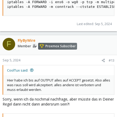
iptables -A FORWARD -i ens6 -o wg0 -p tcp -m multipor
iptables -A FORWARD -m conntrack --ctstate ESTABLISH
Last edited:
Sep 5, 2024
FlyByWire
F
Member
Proxmox Subscriber
Sep 5, 2024
#13
CoolTux said:
Hier habe ich bis auf OUTPUT alles auf ACCEPT gesetzt. Also alles
was raus soll wird akzeptiert. alles andere ist verboten und
muss erlaubt werden.
Sorry, wenn ich da nochmal nachfrage, aber müsste das in Deiner
Regel dann nicht dann andersrum sein?!