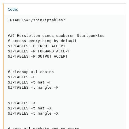
Code:
IPTABLES="/sbin/iptables"

### Herstellen eines sauberen Startpunktes

# access everything by default

$IPTABLES -P INPUT ACCEPT

$IPTABLES -P FORWARD ACCEPT

$IPTABLES -P OUTPUT ACCEPT

# cleanup all chains

$IPTABLES -F

$IPTABLES -t nat -F

$IPTABLES -t mangle -F

$IPTABLES -X

$IPTABLES -t nat -X

$IPTABLES -t mangle -X

# zero all packets and counters
