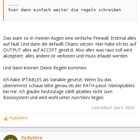
....

hier dann einfach weiter die regeln schreiben
Das wäre so in meinen Augen eine einfache Firewall. Erstmal alles
auf Null. Und dann die defaullt Chains setzen. Hier habe ich bis auf
OUTPUT alles auf ACCEPT gesetzt. Also alles was raus soll wird
akzeptiert. alles andere ist verboten und muss erlaubt werden.
Und dann können Deine Regeln kommen.
Ich habe IPTABLES als Variable gesetzt. Wenn Du das
übernimmst schaue bitte genau ob der PATH passt /sbin/iptables
bei mir. Ich glaube heutzutage zählt iptables nicht zum
Basissystem und wird wohl unter /usr/sbin/ liegen.
Last edited:
Sep 3, 2024
FlyByWire
R
e
a
c
FlyByWire