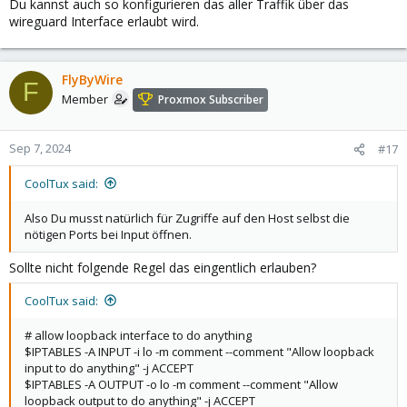
Du kannst auch so konfigurieren das aller Traffik über das
wireguard Interface erlaubt wird.
FlyByWire
F
Member
Proxmox Subscriber
Sep 7, 2024
#17
CoolTux said:
Also Du musst natürlich für Zugriffe auf den Host selbst die
nötigen Ports bei Input öffnen.
Sollte nicht folgende Regel das eingentlich erlauben?
CoolTux said:
# allow loopback interface to do anything
$IPTABLES -A INPUT -i lo -m comment --comment "Allow loopback
input to do anything" -j ACCEPT
$IPTABLES -A OUTPUT -o lo -m comment --comment "Allow
loopback output to do anything" -j ACCEPT