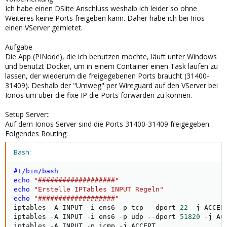
Ich habe einen DSlite Anschluss weshalb ich leider so ohne
Weiteres keine Ports freigeben kann. Daher habe ich bei Inos
einen VServer gemietet.
Aufgabe
Die App (PINode), die ich benutzen möchte, läuft unter Windows
und benutzt Docker, um in einem Container einen Task laufen zu
lassen, der wiederum die freigegebenen Ports braucht (31400-
31409). Deshalb der "Umweg" per Wireguard auf den VServer bei
Ionos um über die fixe IP die Ports forwarden zu können.
Setup Server::
Auf dem Ionos Server sind die Ports 31400-31409 freigegeben.
Folgendes Routing:
Bash:
#!/bin/bash
echo
"###################"
echo
"Erstelle IPTables INPUT Regeln"
echo
"###################"
iptables -A INPUT -i ens6 -p tcp --dport 
22
 -j ACCEPT
iptables -A INPUT -i ens6 -p udp --dport 
51820
 -j ACC
iptables -A INPUT -p icmp -j ACCEPT
