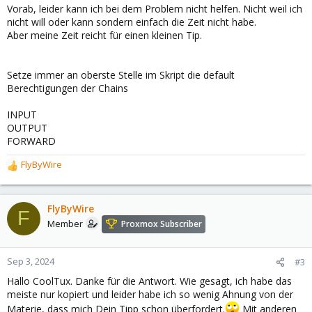
Vorab, leider kann ich bei dem Problem nicht helfen. Nicht weil ich
nicht will oder kann sondern einfach die Zeit nicht habe.
Aber meine Zeit reicht für einen kleinen Tip.
Setze immer an oberste Stelle im Skript die default
Berechtigungen der Chains
INPUT
OUTPUT
FORWARD
FlyByWire
R
e
a
c
FlyByWire
F
t
Member
Proxmox Subscriber
i
o
n
Sep 3, 2024
#3
s
Hallo CoolTux. Danke für die Antwort. Wie gesagt, ich habe das
:
meiste nur kopiert und leider habe ich so wenig Ahnung von der
Materie, dass mich Dein Tipp schon überfordert.
Mit anderen