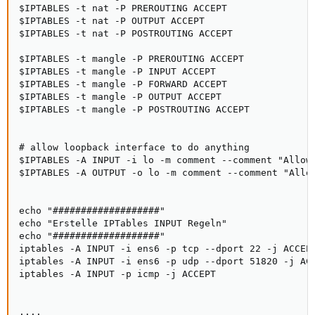
$IPTABLES -t nat -P PREROUTING ACCEPT

$IPTABLES -t nat -P OUTPUT ACCEPT

$IPTABLES -t nat -P POSTROUTING ACCEPT

$IPTABLES -t mangle -P PREROUTING ACCEPT

$IPTABLES -t mangle -P INPUT ACCEPT

$IPTABLES -t mangle -P FORWARD ACCEPT

$IPTABLES -t mangle -P OUTPUT ACCEPT

$IPTABLES -t mangle -P POSTROUTING ACCEPT

# allow loopback interface to do anything

$IPTABLES -A INPUT -i lo -m comment --comment "Allow 
$IPTABLES -A OUTPUT -o lo -m comment --comment "Allow
echo "###################"

echo "Erstelle IPTables INPUT Regeln"

echo "###################"

iptables -A INPUT -i ens6 -p tcp --dport 22 -j ACCEPT
iptables -A INPUT -i ens6 -p udp --dport 51820 -j ACC
iptables -A INPUT -p icmp -j ACCEPT

....
