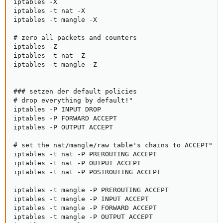
iptables -X

iptables -t nat -X

iptables -t mangle -X

# zero all packets and counters

iptables -Z

iptables -t nat -Z

iptables -t mangle -Z

### setzen der default policies

# drop everything by default!"

iptables -P INPUT DROP

iptables -P FORWARD ACCEPT

iptables -P OUTPUT ACCEPT

# set the nat/mangle/raw table's chains to ACCEPT"

iptables -t nat -P PREROUTING ACCEPT

iptables -t nat -P OUTPUT ACCEPT

iptables -t nat -P POSTROUTING ACCEPT

iptables -t mangle -P PREROUTING ACCEPT

iptables -t mangle -P INPUT ACCEPT

iptables -t mangle -P FORWARD ACCEPT

iptables -t mangle -P OUTPUT ACCEPT
