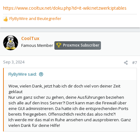
https://www.cooltux.net/doku.php?id=it-wiki:netzwerk:iptables
FlyByWire
and
Beutegreifer
R
e
a
c
CoolTux
t
Famous Member
Proxmox Subscriber
i
o
n
Sep 3, 2024
#7
s
:
FlyByWire said:
Wow, vielen Dank, jetzt hab ich dir doch viel von deiner Zeit
geklaut
Nur um ganz sicher zu gehen, deine Ausführungen beziehen
sich alle auf den Inos Server?! Dort kann man die Firewall über
eine GUI administrieren. Da hatte ich die entsprechenden Ports
bereits freigegeben. Offensichtlich reicht das also nicht?!
Ich werde mir das mal in Ruhe ansehen und ausprobieren. Ganz
vielen Dank für deine Hilfe!