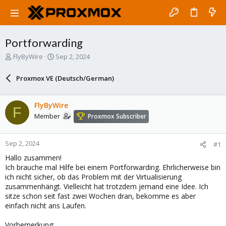
Portforwarding
T
S
FlyByWire
Sep 2, 2024
h
t
r
a
Proxmox VE (Deutsch/German)
e
r
a
t
d
d
FlyByWire
F
s
a
Member
Proxmox Subscriber
t
t
a
e
r
Sep 2, 2024
#1
t
e
Hallo zusammen!
r
Ich brauche mal Hilfe bei einem Portforwarding. Ehrlicherweise bin
ich nicht sicher, ob das Problem mit der Virtualisierung
zusammenhängt. Vielleicht hat trotzdem jemand eine Idee. Ich
sitze schon seit fast zwei Wochen dran, bekomme es aber
einfach nicht ans Laufen.
Vorbemerkung: