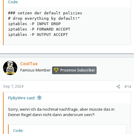
Code:
### setzen der default policies

# drop everything by default!"

iptables -P INPUT DROP

iptables -P FORWARD ACCEPT

iptables -P OUTPUT ACCEPT
CoolTux
Famous Member
Proxmox Subscriber
Sep 7, 2024
#14
FlyByWire said:
Sorry, wenn ich da nochmal nachfrage, aber müsste das in
Deiner Regel dann nicht dann andersrum sein?!
Code: