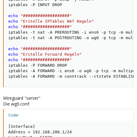
iptables -P INPUT DROP

echo
"###################"
echo
"Erstelle IPTables NAT Regeln"
echo
"###################"
iptables -t nat -A PREROUTING -i ens6 -p tcp -m mult
iptables -t nat -A POSTROUTING -o wg0 -p tcp -m mult
echo
"###################"
echo
"Erstelle Forward Regeln"
echo
"###################"
iptables -P FORWARD DROP

iptables -A FORWARD -i ens6 -o wg0 -p tcp -m multipo
iptables -A FORWARD -m conntrack --ctstate ESTABLISH
Wireguard "server"
Die wg0.conf:
Code:
[Interface]

Address = 192.168.200.1/24
