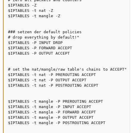
$IPTABLES -Z

$IPTABLES -t nat -Z

$IPTABLES -t mangle -Z

### setzen der default policies

# drop everything by default!"

$IPTABLES -P INPUT DROP

$IPTABLES -P FORWARD ACCEPT

$IPTABLES -P OUTPUT ACCEPT

# set the nat/mangle/raw table's chains to ACCEPT"

$IPTABLES -t nat -P PREROUTING ACCEPT

$IPTABLES -t nat -P OUTPUT ACCEPT

$IPTABLES -t nat -P POSTROUTING ACCEPT

$IPTABLES -t mangle -P PREROUTING ACCEPT

$IPTABLES -t mangle -P INPUT ACCEPT

$IPTABLES -t mangle -P FORWARD ACCEPT

$IPTABLES -t mangle -P OUTPUT ACCEPT

$IPTABLES -t mangle -P POSTROUTING ACCEPT
