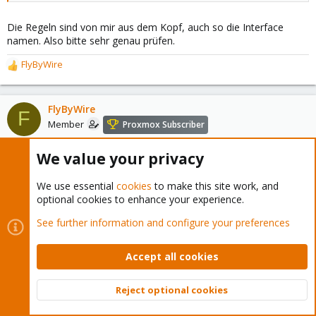
Die Regeln sind von mir aus dem Kopf, auch so die Interface
namen. Also bitte sehr genau prüfen.
FlyByWire
R
e
a
c
FlyByWire
F
t
Member
Proxmox Subscriber
i
o
We value your privacy
n
Sep 7, 2024
#19
s
:
We use essential
cookies
to make this site work, and
CoolTux said:
optional cookies to enhance your experience.
# NAT the VPN client traffic to the internet. change the ip
See further information and configure your preferences
addrwess mask according to you info of wg0 result while running
"ip" command $IPTABLES -t nat -A POSTROUTING -s
192.168.200.0/24 -o ens6 -j MASQUERADE
Accept all cookies
Letzte Frage vor dem Test. Mit meiner wg0.conf
Reject optional cookies
Top
Bott