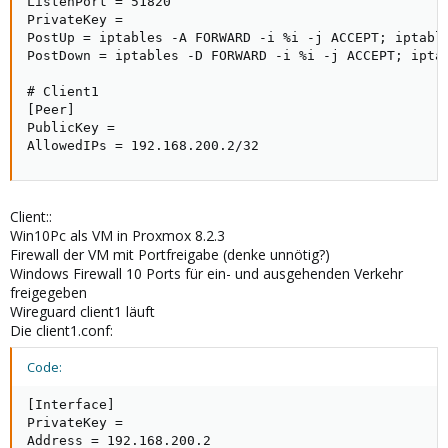
ListenPort = 51820

PrivateKey =

PostUp = iptables -A FORWARD -i %i -j ACCEPT; iptable
PostDown = iptables -D FORWARD -i %i -j ACCEPT; iptab
# Client1

[Peer]

PublicKey =

AllowedIPs = 192.168.200.2/32
Client::
Win10Pc als VM in Proxmox 8.2.3
Firewall der VM mit Portfreigabe (denke unnötig?)
Windows Firewall 10 Ports für ein- und ausgehenden Verkehr
freigegeben
Wireguard client1 läuft
Die client1.conf:
Code:
[Interface]

PrivateKey =

Address = 192.168.200.2
