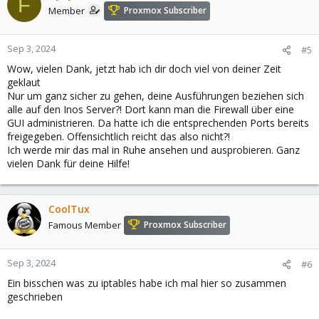
F
t
Member
Proxmox Subscriber
i
o
n
Sep 3, 2024
#5
s
Wow, vielen Dank, jetzt hab ich dir doch viel von deiner Zeit
:
geklaut
Nur um ganz sicher zu gehen, deine Ausführungen beziehen sich
alle auf den Inos Server?! Dort kann man die Firewall über eine
GUI administrieren. Da hatte ich die entsprechenden Ports bereits
freigegeben. Offensichtlich reicht das also nicht?!
Ich werde mir das mal in Ruhe ansehen und ausprobieren. Ganz
vielen Dank für deine Hilfe!
CoolTux
Famous Member
Proxmox Subscriber
Sep 3, 2024
#6
Ein bisschen was zu iptables habe ich mal hier so zusammen
geschrieben