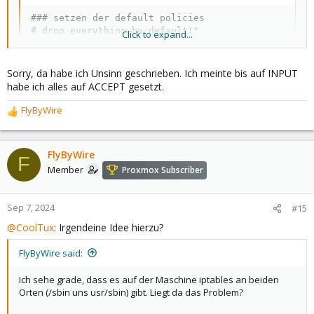
### setzen der default policies

# drop everything by default!"

Click to expand...
iptables -P INPUT DROP

iptables -P FORWARD ACCEPT

iptables -P OUTPUT ACCEPT
Sorry, da habe ich Unsinn geschrieben. Ich meinte bis auf INPUT
habe ich alles auf ACCEPT gesetzt.
FlyByWire
R
e
a
c
FlyByWire
F
t
Member
Proxmox Subscriber
i
o
n
Sep 7, 2024
#15
s
@CoolTux
: Irgendeine Idee hierzu?
:
FlyByWire said:
Ich sehe grade, dass es auf der Maschine iptables an beiden
Orten (/sbin uns usr/sbin) gibt. Liegt da das Problem?