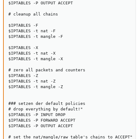
$IPTABLES -P OUTPUT ACCEPT

# cleanup all chains

$IPTABLES -F

$IPTABLES -t nat -F

$IPTABLES -t mangle -F

$IPTABLES -X

$IPTABLES -t nat -X

$IPTABLES -t mangle -X

# zero all packets and counters

$IPTABLES -Z

$IPTABLES -t nat -Z

$IPTABLES -t mangle -Z

### setzen der default policies

# drop everything by default!"

$IPTABLES -P INPUT DROP

$IPTABLES -P FORWARD ACCEPT

$IPTABLES -P OUTPUT ACCEPT

# set the nat/mangle/raw table's chains to ACCEPT"
