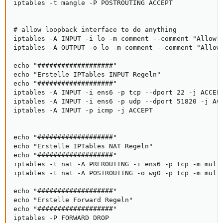
iptables -t mangle -P POSTROUTING ACCEPT

# allow loopback interface to do anything

iptables -A INPUT -i lo -m comment --comment "Allow l
iptables -A OUTPUT -o lo -m comment --comment "Allow 
echo "###################"

echo "Erstelle IPTables INPUT Regeln"

echo "###################"

iptables -A INPUT -i ens6 -p tcp --dport 22 -j ACCEPT
iptables -A INPUT -i ens6 -p udp --dport 51820 -j ACC
iptables -A INPUT -p icmp -j ACCEPT

echo "###################"

echo "Erstelle IPTables NAT Regeln"

echo "###################"

iptables -t nat -A PREROUTING -i ens6 -p tcp -m mult
iptables -t nat -A POSTROUTING -o wg0 -p tcp -m mult
echo "###################"

echo "Erstelle Forward Regeln"

echo "###################"

iptables -P FORWARD DROP
