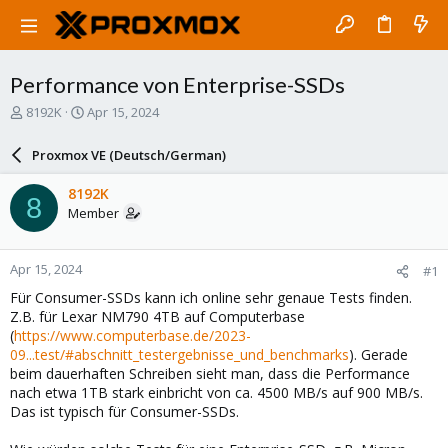
Performance von Enterprise-SSDs
T
S
8192K
Apr 15, 2024
h
t
r
a
Proxmox VE (Deutsch/German)
e
r
a
t
8192K
8
d
d
Member
s
a
t
t
a
e
Apr 15, 2024
#1
r
t
Für Consumer-SSDs kann ich online sehr genaue Tests finden.
e
Z.B. für Lexar NM790 4TB auf Computerbase
r
(
https://www.computerbase.de/2023-
09...test/#abschnitt_testergebnisse_und_benchmarks
). Gerade
beim dauerhaften Schreiben sieht man, dass die Performance
nach etwa 1TB stark einbricht von ca. 4500 MB/s auf 900 MB/s.
Das ist typisch für Consumer-SSDs.