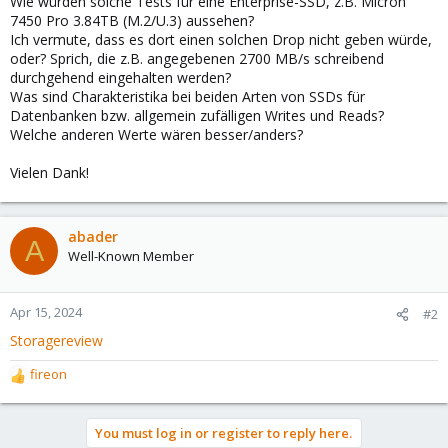
Wie würden solche Tests für eine Enterprise-SSD, z.B. Micron
7450 Pro 3.84TB (M.2/U.3) aussehen?
Ich vermute, dass es dort einen solchen Drop nicht geben würde,
oder? Sprich, die z.B. angegebenen 2700 MB/s schreibend
durchgehend eingehalten werden?
Was sind Charakteristika bei beiden Arten von SSDs für
Datenbanken bzw. allgemein zufälligen Writes und Reads?
Welche anderen Werte wären besser/anders?
Vielen Dank!
abader
A
Well-Known Member
Apr 15, 2024
#2
Storagereview
fireon
R
e
a
You must log in or register to reply here.
c