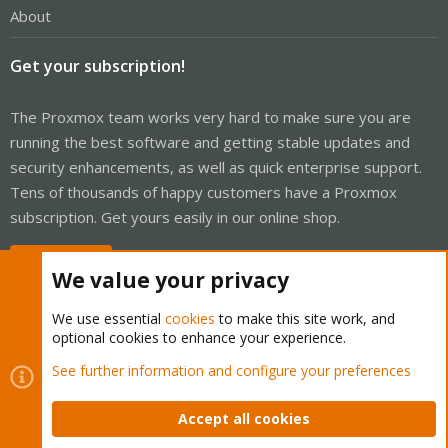
About
Get your subscription!
The Proxmox team works very hard to make sure you are
running the best software and getting stable updates and
security enhancements, as well as quick enterprise support.
Tens of thousands of happy customers have a Proxmox
subscription. Get yours easily in our online shop.
Buy now!
We value your privacy
We use essential
cookies
to make this site work, and
optional cookies to enhance your experience.
Cookies
Proxmox Support Forum - Light Mode
See further information and configure your preferences
Contact us
Terms and rules
Privacy policy
Help
Home
R
S
Accept all cookies
S
®