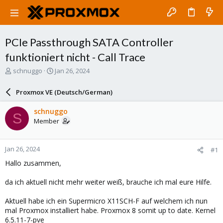
PCIe Passthrough SATA Controller
funktioniert nicht - Call Trace
T
S
schnuggo
Jan 26, 2024
h
t
r
a
Proxmox VE (Deutsch/German)
e
r
a
t
schnuggo
S
d
d
Member
s
a
t
t
a
e
Jan 26, 2024
#1
r
t
Hallo zusammen,
e
r
da ich aktuell nicht mehr weiter weiß, brauche ich mal eure Hilfe.
Aktuell habe ich ein Supermicro X11SCH-F auf welchem ich nun
mal Proxmox installiert habe. Proxmox 8 somit up to date. Kernel
6.5.11-7-pve