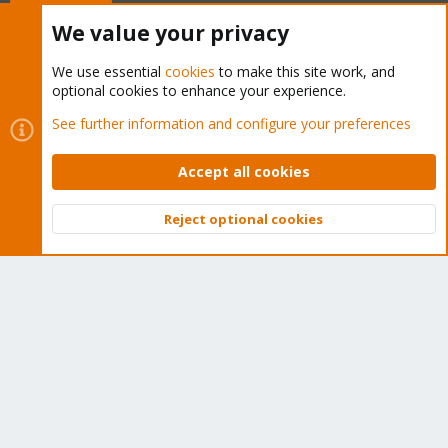
Buy now!
We value your privacy
We use essential
cookies
to make this site work, and
optional cookies to enhance your experience.
Cookies
Proxmox Support Forum - Light Mode
See further information and configure your preferences
Contact us
Terms and rules
Privacy policy
Help
Home
R
S
Accept all cookies
S
®
Community platform by XenForo
© 2010-2026 XenForo Ltd.
Reject optional cookies
Top
Bott