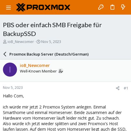
PBS oder einfach SMB Freigabe für
BackupSSD
T
S
ioB_Newcomer
Nov 5, 2023
h
t
r
a
Proxmox Backup Server (Deutsch/German)
e
r
a
t
ioB_Newcomer
I
d
d
Well-Known Member
s
a
t
t
a
e
Nov 5, 2023
#1
r
t
Hallo Com,
e
r
ich würde mir jetzt 2 Proxmox System anlegen. Einmal
Smarthome und einmal Homeserver. Beide zusammen auf der
Hardware vom Homeserver läuft leider nicht gut. Zu schwach.
Also würde ich jetzt wieder splitten und zwei Proxmox's Host
laufen lassen. Auf dem Host vom Homeserver liegt auch die SSD,