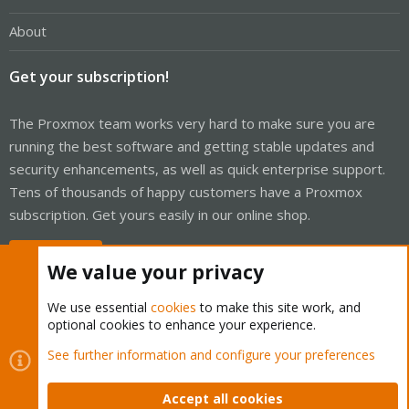
About
Get your subscription!
The Proxmox team works very hard to make sure you are
running the best software and getting stable updates and
security enhancements, as well as quick enterprise support.
Tens of thousands of happy customers have a Proxmox
subscription. Get yours easily in our online shop.
Buy now!
We value your privacy
We use essential
cookies
to make this site work, and
optional cookies to enhance your experience.
Cookies
Proxmox Support Forum - Light Mode
See further information and configure your preferences
Contact us
Terms and rules
Privacy policy
Help
Home
R
S
Accept all cookies
S