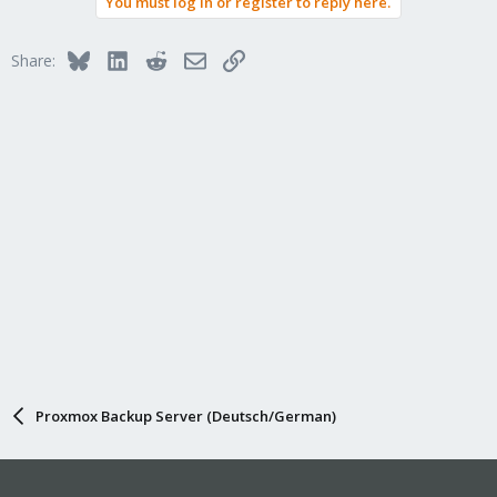
You must log in or register to reply here.
Bluesky
LinkedIn
Reddit
Email
Link
Share:
Proxmox Backup Server (Deutsch/German)