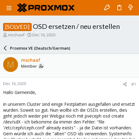
OSD ersetzen / neu erstellen
[SOLVED]
T
S
mschaaf
Dec 16, 2020
h
t
r
a
Proxmox VE (Deutsch/German)
e
r
a
t
mschaaf
M
d
d
Member
s
a
t
t
a
e
Dec 16, 2020
#1
r
t
Hallo Gemeinde,
e
r
in unserem Cluster sind einige Festplatten ausgefallen und ersetzt
wurden. Soweit so gut. Nun wollte ich die OSDs erstellen, dies
geht jedoch weder per Webgui noch mit pveceph osd create
/dev/sdX - ich bekomme da immer den Fehler: "file
'/etc/ceph/ceph.conf' already exists" - ja die Datei ist vorhanden.
Gern würde ich auch die "alten" OSD ids verwenden. Systeminfo: