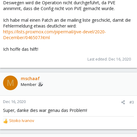
Deswegen wird die Operation nicht durchgeführt, da PVE
annimmt, dass die Config nicht von PVE gemacht wurde.
Ich habe mal einen Patch an die mailing liste geschickt, damit die
Fehlermeldung etwas deutlicher wird:
https://lists.proxmox.com/pipermail/pve-devel/2020-
December/046507.html
Ich hoffe das hilft!
Last edited:
Dec 16, 2020
mschaaf
M
Member
Dec 16, 2020
#3
Super, danke dies war genau das Problem!
Stoiko Ivanov
R
e
a