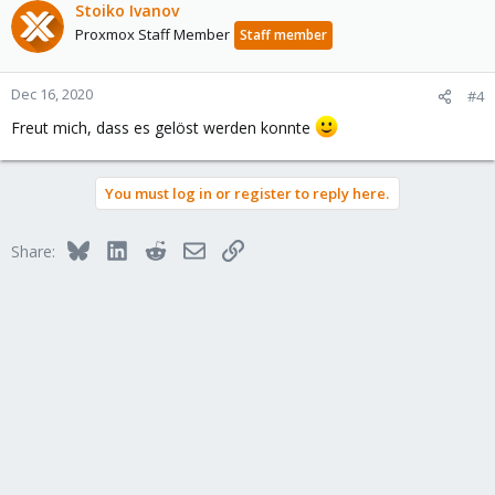
c
Stoiko Ivanov
t
Proxmox Staff Member
Staff member
i
o
n
Dec 16, 2020
#4
s
Freut mich, dass es gelöst werden konnte
:
You must log in or register to reply here.
Bluesky
LinkedIn
Reddit
Email
Link
Share: