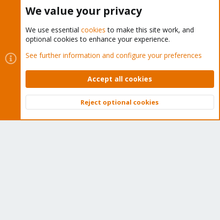
Buy now!
We value your privacy
We use essential
cookies
to make this site work, and
optional cookies to enhance your experience.
Cookies
Proxmox Support Forum - Light Mode
See further information and configure your preferences
Contact us
Terms and rules
Privacy policy
Help
Home
R
S
Accept all cookies
S
®
Community platform by XenForo
© 2010-2026 XenForo Ltd.
Reject optional cookies
Top
Bott