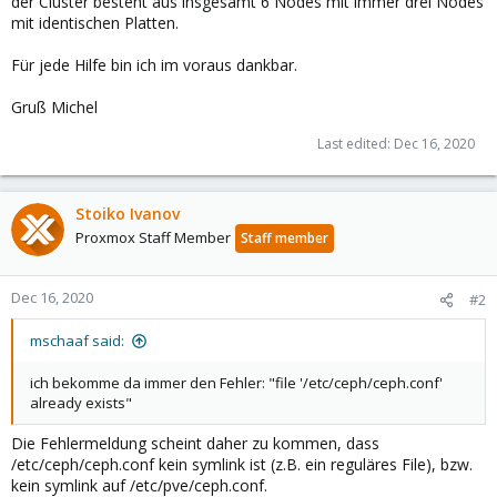
der Cluster besteht aus insgesamt 6 Nodes mit immer drei Nodes
mit identischen Platten.
Für jede Hilfe bin ich im voraus dankbar.
Gruß Michel
Last edited:
Dec 16, 2020
Stoiko Ivanov
Proxmox Staff Member
Staff member
Dec 16, 2020
#2
mschaaf said:
ich bekomme da immer den Fehler: "file '/etc/ceph/ceph.conf'
already exists"
Die Fehlermeldung scheint daher zu kommen, dass
/etc/ceph/ceph.conf kein symlink ist (z.B. ein reguläres File), bzw.
kein symlink auf /etc/pve/ceph.conf.