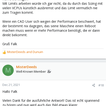
Mit Limits arbeiten würde ich gar nicht, da du durch das Sizing mit
vielen VCPUs künstlich ausbremst und das Limit vermutlich nie
zum Tragen kommt.
Wenn ein CAD User sich wegen der Performance beschwert, hat
der bestimmt nix dagegen, das seine Maschine einen Reboot
machen muss wenn er mehr Performance benötigt, die er dann
direkt bekommt.
Gruß Falk
MisterDeeds
and
Dunuin
R
e
a
c
MisterDeeds
M
t
Well-Known Member
i
o
n
Dec 21, 2021
#18
s
Hallo Falk
:
Vielen Dank für die ausführliche Antwort! Das ist echt spannend
zu hören und nun wird auch das Bild etwas klarer.