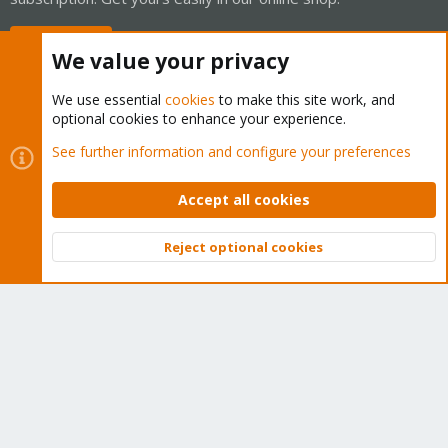
Buy now!
We value your privacy
We use essential
cookies
to make this site work, and
optional cookies to enhance your experience.
Cookies
Proxmox Support Forum - Light Mode
See further information and configure your preferences
Contact us
Terms and rules
Privacy policy
Help
Home
R
S
Accept all cookies
S
®
Community platform by XenForo
© 2010-2026 XenForo Ltd.
Reject optional cookies
Top
Bott