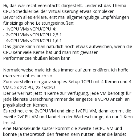
Leistungseinbussen entstehen und mit CPU Limit sogar noch
Hi, das war recht vereinfacht dargestellt. Leider ist das Thema
etwas Luft nach oben sein, falls einige VMs dann kurzzeitig doch
CPU Scheduler bei der Virtualisiserung etwas komplexer.
mehr Leistung beziehen.
Bevor ich alles erkläre, erst mal allgemeingültige Empfehlungen
für sizings ohne Leistungseinbußen:
- 1vCPU VMs vCPU/CPU 4:1
- 2vCPU VMs vCPU/CPU 2,5:1
- 4vCPU VMs vCPU/CPU 1,6:1
Das ganze kann man natürlich noch etwas aufweichen, wenn die
CPU sehr viele Kerne hat und man mit gewissen
Performanceeinbußen leben kann.
Normalerweise male ich das immer auf zum erklären, ich hoffe
man versteht es auch so.
Zum vorstellen ein ganz simples Setup 1CPU mit 4 Kernen und 4
VMs, 2x 2vCPU, 2x 1vCPU
Der Server hat jetzt 4 Kerne zur Verfügung, jede VM benötigt für
jede kleinste Berechnung immer die eingestelle vCPU Anzahl an
physikalischen Kernen.
Es rechnet eine 2vCPU VM und eine 1vCPU VM, dann kommt die
zweite 2vCPU VM und landet in der Warteschlange, da nur 1 Kern
frei ist.
eine Nanosekunde später kommt die zweite 1vCPU VM und
könnte ja theoretisch den freinen Kern nutzen. aber die landet