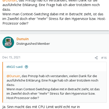
@Dunuin
, das Prinzip hab ich verstanden, vielen Dank für die
:
ausführliche Erklärung. Eine Frage hab ich aber trotzdem noch
dazu.
Wenn man Context-Switching dabei mit in Betracht zieht, ist das
im Zweifel doch eher "mehr" Stress für den Hypervisor bzw. Host-
Prozessor oder?
Dunuin
Distinguished Member
Dec 15, 2021
#16
itNGO said:
@Dunuin
, das Prinzip hab ich verstanden, vielen Dank für die
ausführliche Erklärung. Eine Frage hab ich aber trotzdem noch
dazu.
Wenn man Context-Switching dabei mit in Betracht zieht, ist das
im Zweifel doch eher "mehr" Stress für den Hypervisor bzw.
Host-Prozessor oder?
Ja. Sinn macht das mit CPU Limit wohl echt nur in