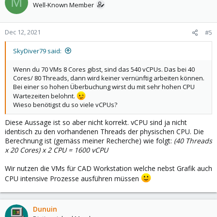
M
volle Leistung ermöglicht aber die Leistung dann dynamisch
Well-Known Member
drosselt, wenn eine VM für zu lange zu viel CPU-Leistung
beansprucht...um z.B. gegen Cryptomining vorzugehen.
Dec 12, 2021
#5
Das im Wiki hast du gelesen?:
SkyDiver79 said:
Wenn du 70 VMs 8 Cores gibst, sind das 540 vCPUs. Das bei 40
Cores/ 80 Threads, dann wird keiner vernünftig arbeiten können.
Bei einer so hohen Überbuchung wirst du mit sehr hohen CPU
Wartezeiten belohnt.
Wieso benötigst du so viele vCPUs?
Diese Aussage ist so aber nicht korrekt. vCPU sind ja nicht
identisch zu den vorhandenen Threads der physischen CPU. Die
Berechnung ist (gemäss meiner Recherche) wie folgt:
(40 Threads
x 20 Cores) x 2 CPU = 1600 vCPU
Wir nutzen die VMs für CAD Workstation welche nebst Grafik auch
CPU intensive Prozesse ausführen müssen
Dunuin