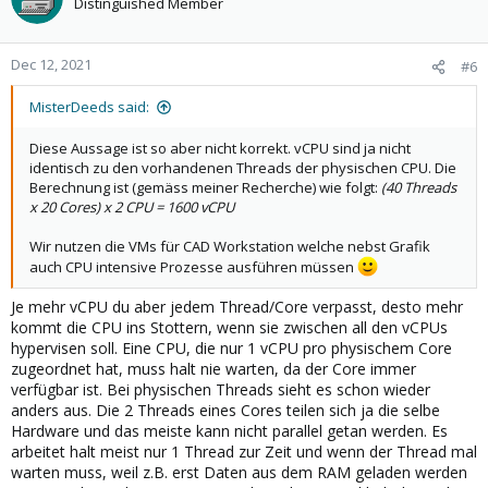
Distinguished Member
Dec 12, 2021
#6
MisterDeeds said:
Diese Aussage ist so aber nicht korrekt. vCPU sind ja nicht
identisch zu den vorhandenen Threads der physischen CPU. Die
Berechnung ist (gemäss meiner Recherche) wie folgt:
(40 Threads
x 20 Cores) x 2 CPU = 1600 vCPU
Wir nutzen die VMs für CAD Workstation welche nebst Grafik
auch CPU intensive Prozesse ausführen müssen
Je mehr vCPU du aber jedem Thread/Core verpasst, desto mehr
kommt die CPU ins Stottern, wenn sie zwischen all den vCPUs
hypervisen soll. Eine CPU, die nur 1 vCPU pro physischem Core
zugeordnet hat, muss halt nie warten, da der Core immer
verfügbar ist. Bei physischen Threads sieht es schon wieder
anders aus. Die 2 Threads eines Cores teilen sich ja die selbe
Hardware und das meiste kann nicht parallel getan werden. Es
arbeitet halt meist nur 1 Thread zur Zeit und wenn der Thread mal
warten muss, weil z.B. erst Daten aus dem RAM geladen werden