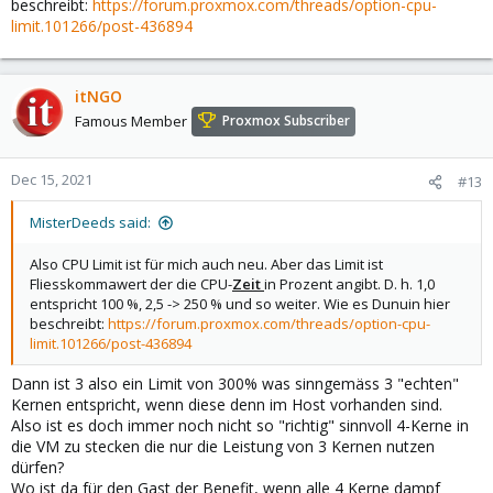
beschreibt:
https://forum.proxmox.com/threads/option-cpu-
limit.101266/post-436894
itNGO
Famous Member
Proxmox Subscriber
Dec 15, 2021
#13
MisterDeeds said:
Also CPU Limit ist für mich auch neu. Aber das Limit ist
Fliesskommawert der die CPU-
Zeit
in Prozent angibt. D. h. 1,0
entspricht 100 %, 2,5 -> 250 % und so weiter. Wie es Dunuin hier
beschreibt:
https://forum.proxmox.com/threads/option-cpu-
limit.101266/post-436894
Dann ist 3 also ein Limit von 300% was sinngemäss 3 "echten"
Kernen entspricht, wenn diese denn im Host vorhanden sind.
Also ist es doch immer noch nicht so "richtig" sinnvoll 4-Kerne in
die VM zu stecken die nur die Leistung von 3 Kernen nutzen
dürfen?
Wo ist da für den Gast der Benefit, wenn alle 4 Kerne dampf