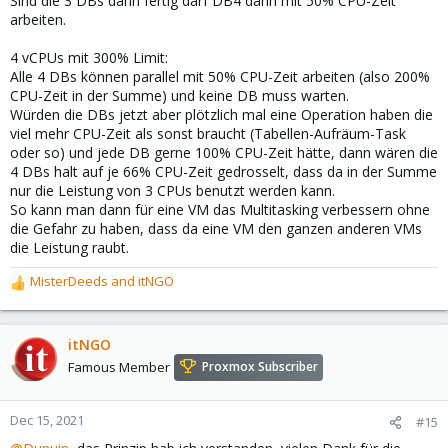
Sind die 3 DBs dann fertig darf DB4 dann mit 50% CPU-Zeit
arbeiten.
4 vCPUs mit 300% Limit:
Alle 4 DBs können parallel mit 50% CPU-Zeit arbeiten (also 200%
CPU-Zeit in der Summe) und keine DB muss warten.
Würden die DBs jetzt aber plötzlich mal eine Operation haben die
viel mehr CPU-Zeit als sonst braucht (Tabellen-Aufräum-Task
oder so) und jede DB gerne 100% CPU-Zeit hätte, dann wären die
4 DBs halt auf je 66% CPU-Zeit gedrosselt, dass da in der Summe
nur die Leistung von 3 CPUs benutzt werden kann.
So kann man dann für eine VM das Multitasking verbessern ohne
die Gefahr zu haben, dass da eine VM den ganzen anderen VMs
die Leistung raubt.
MisterDeeds
and
itNGO
R
e
a
c
itNGO
t
Famous Member
Proxmox Subscriber
i
o
n
Dec 15, 2021
#15
s