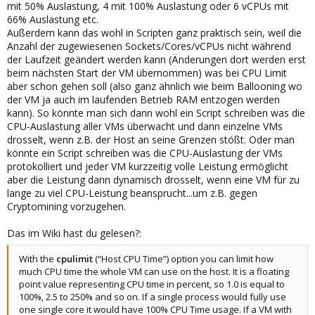
mit 50% Auslastung, 4 mit 100% Auslastung oder 6 vCPUs mit
66% Auslastung etc.
Außerdem kann das wohl in Scripten ganz praktisch sein, weil die
Anzahl der zugewiesenen Sockets/Cores/vCPUs nicht während
der Laufzeit geändert werden kann (Änderungen dort werden erst
beim nächsten Start der VM übernommen) was bei CPU Limit
aber schon gehen soll (also ganz ähnlich wie beim Ballooning wo
der VM ja auch im laufenden Betrieb RAM entzogen werden
kann). So könnte man sich dann wohl ein Script schreiben was die
CPU-Auslastung aller VMs überwacht und dann einzelne VMs
drosselt, wenn z.B. der Host an seine Grenzen stößt. Oder man
könnte ein Script schreiben was die CPU-Auslastung der VMs
protokolliert und jeder VM kurzzeitig volle Leistung ermöglicht
aber die Leistung dann dynamisch drosselt, wenn eine VM für zu
lange zu viel CPU-Leistung beansprucht...um z.B. gegen
Cryptomining vorzugehen.
Das im Wiki hast du gelesen?:
With the
cpulimit
(“Host CPU Time”) option you can limit how
much CPU time the whole VM can use on the host. It is a floating
point value representing CPU time in percent, so 1.0 is equal to
100%, 2.5 to 250% and so on. If a single process would fully use
one single core it would have 100% CPU Time usage. If a VM with