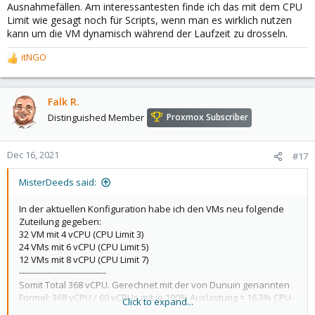
Ausnahmefällen. Am interessantesten finde ich das mit dem CPU
Limit wie gesagt noch für Scripts, wenn man es wirklich nutzen
kann um die VM dynamisch während der Laufzeit zu drosseln.
itNGO
R
e
a
c
Falk R.
t
Distinguished Member
Proxmox Subscriber
i
o
n
Dec 16, 2021
#17
s
:
MisterDeeds said:
In der aktuellen Konfiguration habe ich den VMs neu folgende
Zuteilung gegeben:
32 VM mit 4 vCPU (CPU Limit 3)
24 VMs mit 6 vCPU (CPU Limit 5)
12 VMs mit 8 vCPU (CPU Limit 7)
-------------------------------
Somit Total 368 vCPU. Gerechnet mit der von Dunuin genannten
Formel: 368 vCPU / 60 vCPUs mit je 100% Auslastung = 16.3% CPU-
Click to expand...
Auslastung (noch ohne Limit). So sollten keine