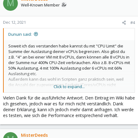
M
Well-Known Member
Dec 12, 2021
#4
Dunuin said:
Soweit ich das verstanden habe kannst du mit "CPU Limit" die
Summe der Auslastung deiner vCPUs begrenzen. Also gibst du
z.B. "4" an bei einer VM mit 8 vCPUs, dann können alle 8 vCPUs in
der Summe nur 400% CPU-Zeit verbrauchen. Also z.B. 8 vCPUs mit
50% Auslastung, 4 mit 100% Auslastung oder 6 vCPUs mit 66%
Auslastung etc.
Außerdem kann das wohl in Scripten ganz praktisch sein, weil
die Anzahl der zugewiesenen Sockets/Cores/vCPUs nicht
Click to expand...
während der Laufzeit geändert werden kann (Änderungen dort
werden erst beim nächsten Start der VM übernommen) was bei
Vielen Dank für die ausführliche Antwort. Den Eintrag im Wiki habe
CPU Limit aber schon gehen soll (also ganz ähnlich wie beim
ich gesehen, jedoch war es für mich nicht verständlich. Dank
Ballooning wo der VM ja auch im laufenden Betrieb RAM
deiner Erklärung, kann ich jedoch mehr damit anfragen. Ich werde
entzogen werden kann). So könnte man sich dann wohl ein
es testen, wie sich die Performance entsprechend verhält.
Script schreiben was die CPU-Auslastung aller VMs überwacht
und dann einzelne VMs drosselt, wenn z.B. der Host an seine
Grenzen stößt. Oder man könnte ein Script schreiben was die
CPU-Auslastung der VMs protokolliert und jeder VM kurzzeitig
MisterDeeds