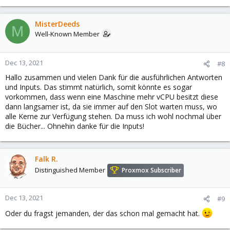
e
a
c
MisterDeeds
M
t
Well-Known Member
i
o
n
Dec 13, 2021
#8
s
Hallo zusammen und vielen Dank für die ausführlichen Antworten
:
und Inputs. Das stimmt natürlich, somit könnte es sogar
vorkommen, dass wenn eine Maschine mehr vCPU besitzt diese
dann langsamer ist, da sie immer auf den Slot warten muss, wo
alle Kerne zur Verfügung stehen. Da muss ich wohl nochmal über
die Bücher... Ohnehin danke für die Inputs!
Falk R.
Distinguished Member
Proxmox Subscriber
Dec 13, 2021
#9
Oder du fragst jemanden, der das schon mal gemacht hat.