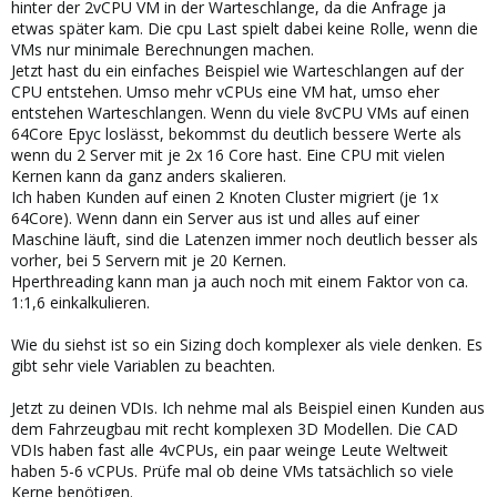
hinter der 2vCPU VM in der Warteschlange, da die Anfrage ja
etwas später kam. Die cpu Last spielt dabei keine Rolle, wenn die
VMs nur minimale Berechnungen machen.
Jetzt hast du ein einfaches Beispiel wie Warteschlangen auf der
CPU entstehen. Umso mehr vCPUs eine VM hat, umso eher
entstehen Warteschlangen. Wenn du viele 8vCPU VMs auf einen
64Core Epyc loslässt, bekommst du deutlich bessere Werte als
wenn du 2 Server mit je 2x 16 Core hast. Eine CPU mit vielen
Kernen kann da ganz anders skalieren.
Ich haben Kunden auf einen 2 Knoten Cluster migriert (je 1x
64Core). Wenn dann ein Server aus ist und alles auf einer
Maschine läuft, sind die Latenzen immer noch deutlich besser als
vorher, bei 5 Servern mit je 20 Kernen.
Hperthreading kann man ja auch noch mit einem Faktor von ca.
1:1,6 einkalkulieren.
Wie du siehst ist so ein Sizing doch komplexer als viele denken. Es
gibt sehr viele Variablen zu beachten.
Jetzt zu deinen VDIs. Ich nehme mal als Beispiel einen Kunden aus
dem Fahrzeugbau mit recht komplexen 3D Modellen. Die CAD
VDIs haben fast alle 4vCPUs, ein paar weinge Leute Weltweit
haben 5-6 vCPUs. Prüfe mal ob deine VMs tatsächlich so viele
Kerne benötigen.