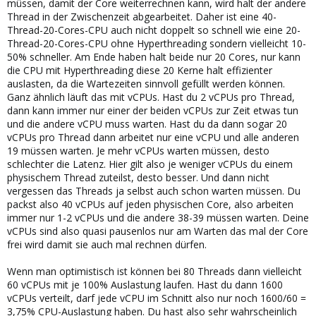
müssen, damit der Core weiterrechnen kann, wird halt der andere
Thread in der Zwischenzeit abgearbeitet. Daher ist eine 40-
Thread-20-Cores-CPU auch nicht doppelt so schnell wie eine 20-
Thread-20-Cores-CPU ohne Hyperthreading sondern vielleicht 10-
50% schneller. Am Ende haben halt beide nur 20 Cores, nur kann
die CPU mit Hyperthreading diese 20 Kerne halt effizienter
auslasten, da die Wartezeiten sinnvoll gefüllt werden können.
Ganz ähnlich läuft das mit vCPUs. Hast du 2 vCPUs pro Thread,
dann kann immer nur einer der beiden vCPUs zur Zeit etwas tun
und die andere vCPU muss warten. Hast du da dann sogar 20
vCPUs pro Thread dann arbeitet nur eine vCPU und alle anderen
19 müssen warten. Je mehr vCPUs warten müssen, desto
schlechter die Latenz. Hier gilt also je weniger vCPUs du einem
physischem Thread zuteilst, desto besser. Und dann nicht
vergessen das Threads ja selbst auch schon warten müssen. Du
packst also 40 vCPUs auf jeden physischen Core, also arbeiten
immer nur 1-2 vCPUs und die andere 38-39 müssen warten. Deine
vCPUs sind also quasi pausenlos nur am Warten das mal der Core
frei wird damit sie auch mal rechnen dürfen.
Wenn man optimistisch ist können bei 80 Threads dann vielleicht
60 vCPUs mit je 100% Auslastung laufen. Hast du dann 1600
vCPUs verteilt, darf jede vCPU im Schnitt also nur noch 1600/60 =
3,75% CPU-Auslastung haben. Du hast also sehr wahrscheinlich