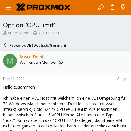
Option "CPU limit"
T
S
MisterDeeds
Dec 11, 2021
h
t
r
a
Proxmox VE (Deutsch/German)
e
r
a
t
MisterDeeds
M
d
d
Well-Known Member
s
a
t
t
a
e
Dec 11, 2021
#1
r
t
Hallo zusammen
e
r
Ich habe einen PVE Host mit welchem ich eine VDI Umgebung für
70 Windows Maschinen realisiere. Der Host selbst hat zwei
Intel(R) Xeon(R) Gold 6242R CPU @ 3.10GHz. Alle Maschinen
haben zwischen 8 und 16 vCPU Kerne. Alle haben den Type
"host". Nun wollte ich das "CPU limit" festlegen, damit eine VM
nicht den ganzen Host blockieren kann. Leider erschliesst sich mir