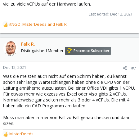
viel zu viele vCPUs auf der Hardware laufen.
Last edited:
Dec 12, 2021
itNGO
,
MisterDeeds
and
Falk R.
R
e
a
c
Falk R.
t
Distinguished Member
Proxmox Subscriber
i
o
n
Dec 12, 2021
#7
s
Was die meisten auch nicht auf dem Schirm haben, du kannst
:
schon sehr lange Warteschlangen haben ohne die CPU von der
Leitung annähernd auszulasten. Bei einer Office VDI gibts 1 vCPU.
Für etwas mehr wie exzessives Excel oder Viso gibts 2 vCPUs.
Normalerweise ganz selten mehr als 3 oder 4 vCPUs. Die mit 4
haben alle ein CAD Programm am laufen.
Muss man aber immer von Fall zu Fall genau checken und dann
sizen.
MisterDeeds
R