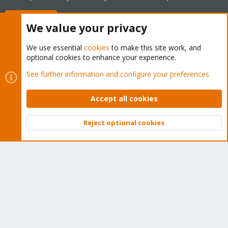
Buy now!
We value your privacy
We use essential
cookies
to make this site work, and
optional cookies to enhance your experience.
Cookies
Proxmox Support Forum - Light Mode
See further information and configure your preferences
Contact us
Terms and rules
Privacy policy
Help
Home
R
S
Accept all cookies
S
®
Community platform by XenForo
© 2010-2026 XenForo Ltd.
Reject optional cookies
Top
Bott