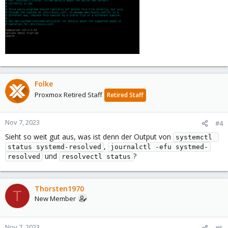
Folke
Proxmox Retired Staff
Retired Staff
Nov 7, 2023
#4
Sieht so weit gut aus, was ist denn der Output von
systemctl 
,
status systemd-resolved
journalctl -efu systmed-
und
?
resolved
resolvectl status
Thorsten1970
T
New Member
Nov 7, 2023
#5