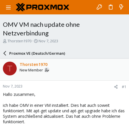
OMV VM nach update ohne
Netzverbindung
T
S
Thorsten1970
Nov 7, 2023
h
t
r
a
Proxmox VE (Deutsch/German)
e
r
a
t
Thorsten1970
T
d
d
New Member
s
a
t
t
a
e
Nov 7, 2023
#1
r
t
Hallo zusammen,
e
r
ich habe OMV in einer VM installiert. Dies hat auch soweit
funktioniert. Mit apt-get update und apt-get upgrade habe ich das
System anschließend aktualisiert. Das hat auch ohne Probleme
funktioniert.