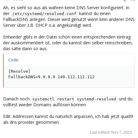
Ah, es sieht so aus als währen keine DNS Server konfiguriert. In
der
kannst du einen
/etc/systemd/resolved.conf
FallbackDNS anlegen. Dieser wird genutzt wenn kein anderer DNS
Server über z.B. DHCP o.ä. angekündigt wird.
Entweder gibts in der Datei schon einen entsprechenden eintrag
der auskommentiert ist, oder du kannst den selber reinschreiben,
das sähe dann so aus:
Code:
[Resolve]

FallbackDNS=9.9.9.9 149.112.112.112
Danach noch
und du
systemctl restart systemd-resolved
solltest wieder Domains auflösen können
Edit: Addressen kannst du natürlich anpassen, ich hab jetzt quad9
als dns provider genommen
Last edited:
Nov 7, 2023