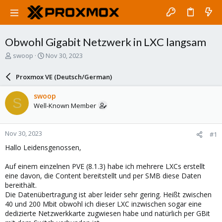
Obwohl Gigabit Netzwerk in LXC langsam
T
S
swoop
Nov 30, 2023
h
t
r
a
Proxmox VE (Deutsch/German)
e
r
a
t
swoop
S
d
d
Well-Known Member
s
a
t
t
a
e
Nov 30, 2023
#1
r
t
Hallo Leidensgenossen,
e
r
Auf einem einzelnen PVE (8.1.3) habe ich mehrere LXCs erstellt
eine davon, die Content bereitstellt und per SMB diese Daten
bereithält.
Die Datenübertragung ist aber leider sehr gering. Heißt zwischen
40 und 200 Mbit obwohl ich dieser LXC inzwischen sogar eine
dedizierte Netzwerkkarte zugwiesen habe und natürlich per GBit