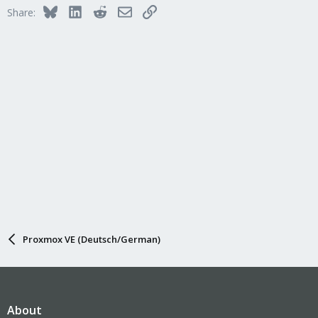
Bluesky
LinkedIn
Reddit
Email
Link
Share:
Proxmox VE (Deutsch/German)
About