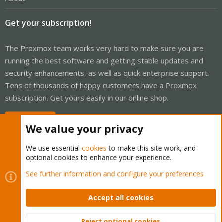
Get your subscription!
The Proxmox team works very hard to make sure you are
running the best software and getting stable updates and
security enhancements, as well as quick enterprise support.
Tens of thousands of happy customers have a Proxmox
subscription. Get yours easily in our online shop.
Buy now!
We value your privacy
We use essential
cookies
to make this site work, and
optional cookies to enhance your experience.
Cookies
Proxmox Support Forum - Light Mode
See further information and configure your preferences
Contact us
Terms and rules
Privacy policy
Help
Home
R
S
Accept all cookies
S
®
Community platform by XenForo
© 2010-2026 XenForo Ltd.
Reject optional cookies