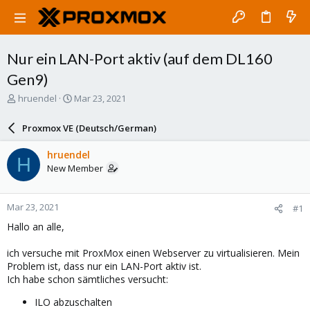
Nur ein LAN-Port aktiv (auf dem DL160
Gen9)
T
S
hruendel
Mar 23, 2021
h
t
r
a
Proxmox VE (Deutsch/German)
e
r
a
t
hruendel
H
d
d
New Member
s
a
t
t
a
e
Mar 23, 2021
#1
r
t
Hallo an alle,
e
r
ich versuche mit ProxMox einen Webserver zu virtualisieren. Mein
Problem ist, dass nur ein LAN-Port aktiv ist.
Ich habe schon sämtliches versucht:
ILO abzuschalten