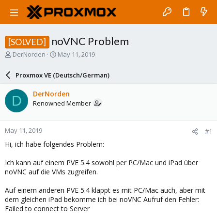
noVNC Problem
[SOLVED]
T
S
DerNorden
May 11, 2019
h
t
r
a
Proxmox VE (Deutsch/German)
e
r
a
t
DerNorden
D
d
d
Renowned Member
s
a
t
t
a
e
May 11, 2019
#1
r
t
Hi, ich habe folgendes Problem:
e
r
Ich kann auf einem PVE 5.4 sowohl per PC/Mac und iPad über
noVNC auf die VMs zugreifen.
Auf einem anderen PVE 5.4 klappt es mit PC/Mac auch, aber mit
dem gleichen iPad bekomme ich bei noVNC Aufruf den Fehler:
Failed to connect to Server