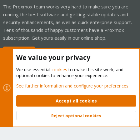
The Proxmox team works very hard to make sure you are
running the best software and getting stable updates and
security enhancements, as well as quick enterprise support.
Tens of thousands of happy customers have a Proxmox
subscription. Get yours easily in our online shop.
Buy now!
We value your privacy
We use essential
cookies
to make this site work, and
optional cookies to enhance your experience.
Cookies
Proxmox Support Forum - Light Mode
See further information and configure your preferences
Contact us
Terms and rules
Privacy policy
Help
Home
R
S
Accept all cookies
S
®
Community platform by XenForo
© 2010-2026 XenForo Ltd.
Reject optional cookies
Top
Bott