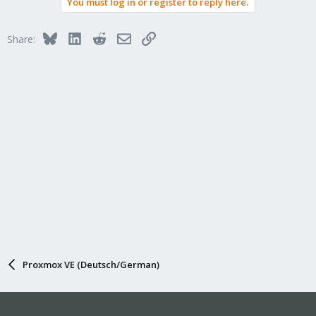
You must log in or register to reply here.
Bluesky
LinkedIn
Reddit
Email
Link
Share:
Proxmox VE (Deutsch/German)