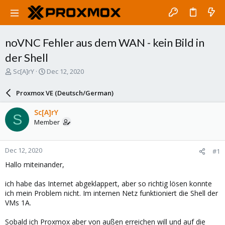
noVNC Fehler aus dem WAN - kein Bild in
der Shell
T
S
Sc[A]rY
Dec 12, 2020
h
t
r
a
Proxmox VE (Deutsch/German)
e
r
a
t
Sc[A]rY
S
d
d
Member
s
a
t
t
a
e
Dec 12, 2020
#1
r
t
Hallo miteinander,
e
r
ich habe das Internet abgeklappert, aber so richtig lösen konnte
ich mein Problem nicht. Im internen Netz funktioniert die Shell der
VMs 1A.
Sobald ich Proxmox aber von außen erreichen will und auf die