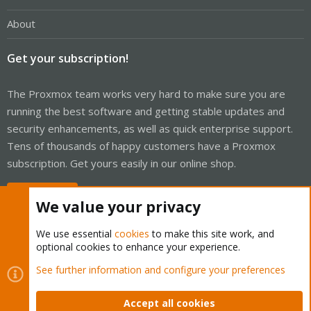
About
Get your subscription!
The Proxmox team works very hard to make sure you are
running the best software and getting stable updates and
security enhancements, as well as quick enterprise support.
Tens of thousands of happy customers have a Proxmox
subscription. Get yours easily in our online shop.
Buy now!
We value your privacy
We use essential
cookies
to make this site work, and
optional cookies to enhance your experience.
Cookies
Proxmox Support Forum - Light Mode
See further information and configure your preferences
Contact us
Terms and rules
Privacy policy
Help
Home
R
S
Accept all cookies
S