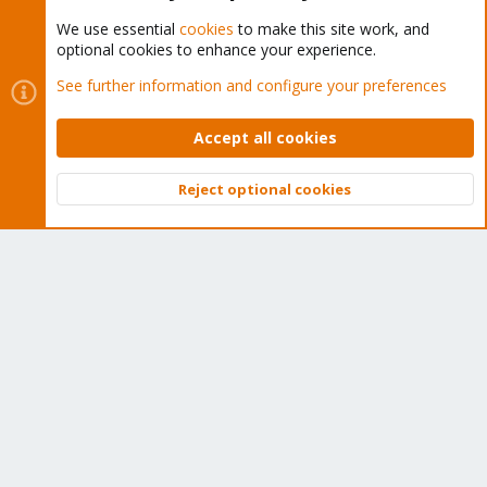
We use essential
cookies
to make this site work, and
optional cookies to enhance your experience.
Cookies
Proxmox Support Forum - Light Mode
See further information and configure your preferences
Contact us
Terms and rules
Privacy policy
Help
Home
R
S
Accept all cookies
S
®
Community platform by XenForo
© 2010-2026 XenForo Ltd.
Reject optional cookies
Top
Bott