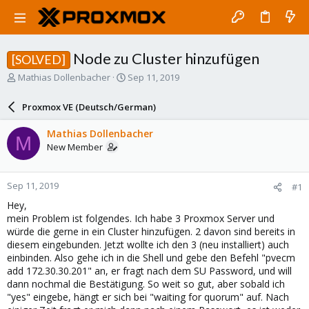
Node zu Cluster hinzufügen
[SOLVED]
T
S
Mathias Dollenbacher
Sep 11, 2019
h
t
r
a
Proxmox VE (Deutsch/German)
e
r
a
t
Mathias Dollenbacher
M
d
d
New Member
s
a
t
t
a
e
Sep 11, 2019
#1
r
t
Hey,
e
mein Problem ist folgendes. Ich habe 3 Proxmox Server und
r
würde die gerne in ein Cluster hinzufügen. 2 davon sind bereits in
diesem eingebunden. Jetzt wollte ich den 3 (neu installiert) auch
einbinden. Also gehe ich in die Shell und gebe den Befehl "pvecm
add 172.30.30.201" an, er fragt nach dem SU Password, und will
dann nochmal die Bestätigung. So weit so gut, aber sobald ich
"yes" eingebe, hängt er sich bei "waiting for quorum" auf. Nach