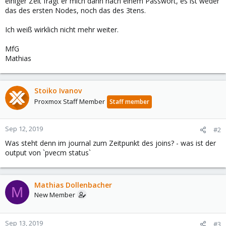
einiger Zeit fragt er mich dann nach einem Passwort, es ist weder
das des ersten Nodes, noch das des 3tens.
Ich weiß wirklich nicht mehr weiter.
MfG
Mathias
Stoiko Ivanov
Proxmox Staff Member
Staff member
Sep 12, 2019
#2
Was steht denn im journal zum Zeitpunkt des joins? - was ist der
output von `pvecm status`
Mathias Dollenbacher
M
New Member
Sep 13, 2019
#3