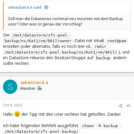
sebastian.k.e said:
Soll man die Datastores nochmal neu mounten mit dem Backup
user? Oder was ist genau der Vorschlag?
Die
/mnt/datastore/zfs-pool-
-Datei mit Inhalt
backup/ns/Kat2/vm/9617/owner
root@pam
erstellen (oder alternativ, falls es noch leer ist,
rmdir 
), und
/mnt/datastore/zfs-pool-backup/ns/Kat2/vm/9617/
im Datastore rekursiv den Besitzer/Gruppe auf
ändern
backup
sollte reichen.
sebastian.k.e
S
Member
Oct 9, 2023
#5
Hallo
der Tipp mit den User rechten hat geholfen. Danke!
Ich habe folgenden Behfehl ausgeführt.
chown -R backup 
/mnt/datastore/zfs-pool-backup/