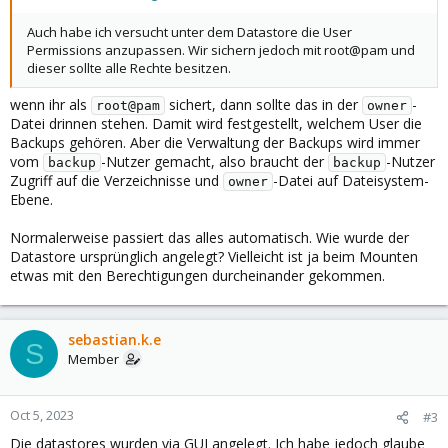
Auch habe ich versucht unter dem Datastore die User
Permissions anzupassen. Wir sichern jedoch mit root@pam und
dieser sollte alle Rechte besitzen.
wenn ihr als
sichert, dann sollte das in der
-
root@pam
owner
Datei drinnen stehen. Damit wird festgestellt, welchem User die
Backups gehören. Aber die Verwaltung der Backups wird immer
vom
-Nutzer gemacht, also braucht der
-Nutzer
backup
backup
Zugriff auf die Verzeichnisse und
-Datei auf Dateisystem-
owner
Ebene.
Normalerweise passiert das alles automatisch. Wie wurde der
Datastore ursprünglich angelegt? Vielleicht ist ja beim Mounten
etwas mit den Berechtigungen durcheinander gekommen.
sebastian.k.e
S
Member
Oct 5, 2023
#3
Die datastores wurden via GUI angelegt. Ich habe jedoch glaube