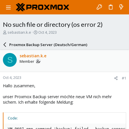
No such file or directory (os error 2)
T
S
sebastian.k.e
Oct 4, 2023
h
t
r
a
Proxmox Backup Server (Deutsch/German)
e
r
a
t
sebastian.k.e
S
d
d
Member
s
a
t
t
a
e
Oct 4, 2023
#1
r
t
Hallo zusammen,
e
r
unser Proxmox Backup server möchte neue VM nich mehr
sichern. Ich erhalte folgende Meldung:
Code:
VM 9607 qmp command 'backup' failed - backup connect