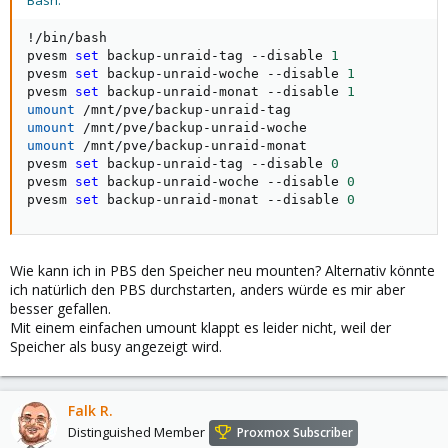
Bash:
!
/bin/bash

pvesm 
set
 backup-unraid-tag --disable 
1
pvesm 
set
 backup-unraid-woche --disable 
1
pvesm 
set
 backup-unraid-monat --disable 
1
umount
umount
umount
 /mnt/pve/backup-unraid-monat

pvesm 
set
 backup-unraid-tag --disable 
0
pvesm 
set
 backup-unraid-woche --disable 
0
pvesm 
set
 backup-unraid-monat --disable 
0
Wie kann ich in PBS den Speicher neu mounten? Alternativ könnte
ich natürlich den PBS durchstarten, anders würde es mir aber
besser gefallen.
Mit einem einfachen umount klappt es leider nicht, weil der
Speicher als busy angezeigt wird.
Falk R.
Distinguished Member
Proxmox Subscriber