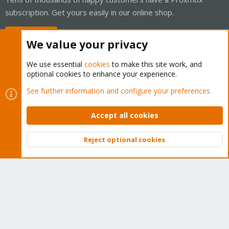
subscription. Get yours easily in our online shop.
Buy now!
We value your privacy
We use essential
cookies
to make this site work, and
optional cookies to enhance your experience.
Cookies
Proxmox Support Forum - Light Mode
See further information and configure your preferences
Contact us
Terms and rules
Privacy policy
Help
Home
R
S
Accept all cookies
S
®
Community platform by XenForo
© 2010-2026 XenForo Ltd.
Reject optional cookies
Top
Bott