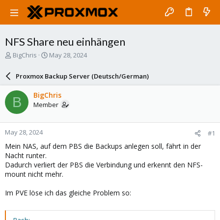
NFS Share neu einhängen
T
S
BigChris
May 28, 2024
h
t
r
a
Proxmox Backup Server (Deutsch/German)
e
r
a
t
BigChris
B
d
d
Member
s
a
t
t
a
e
May 28, 2024
#1
r
t
Mein NAS, auf dem PBS die Backups anlegen soll, fährt in der
e
Nacht runter.
r
Dadurch verliert der PBS die Verbindung und erkennt den NFS-
mount nicht mehr.
Im PVE löse ich das gleiche Problem so: