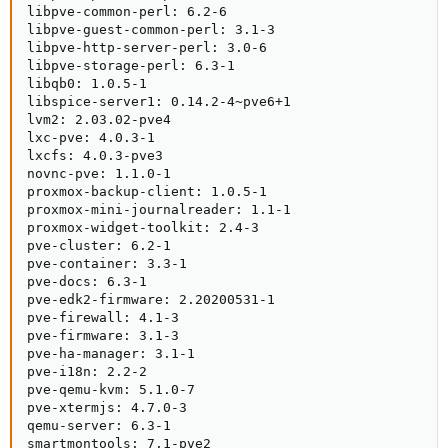
libpve-common-perl: 6.2-6

libpve-guest-common-perl: 3.1-3

libpve-http-server-perl: 3.0-6

libpve-storage-perl: 6.3-1

libqb0: 1.0.5-1

libspice-server1: 0.14.2-4~pve6+1

lvm2: 2.03.02-pve4

lxc-pve: 4.0.3-1

lxcfs: 4.0.3-pve3

novnc-pve: 1.1.0-1

proxmox-backup-client: 1.0.5-1

proxmox-mini-journalreader: 1.1-1

proxmox-widget-toolkit: 2.4-3

pve-cluster: 6.2-1

pve-container: 3.3-1

pve-docs: 6.3-1

pve-edk2-firmware: 2.20200531-1

pve-firewall: 4.1-3

pve-firmware: 3.1-3

pve-ha-manager: 3.1-1

pve-i18n: 2.2-2

pve-qemu-kvm: 5.1.0-7

pve-xtermjs: 4.7.0-3

qemu-server: 6.3-1

smartmontools: 7.1-pve2
