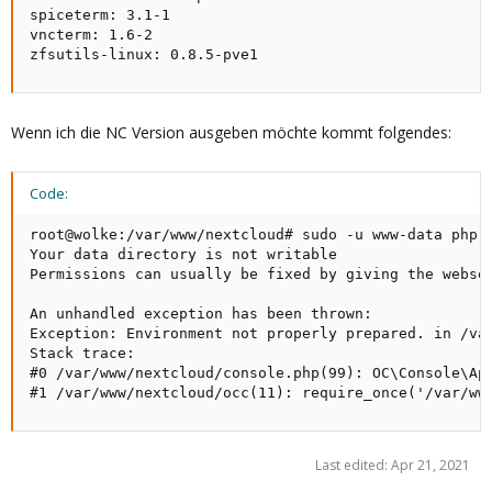
spiceterm: 3.1-1

vncterm: 1.6-2

zfsutils-linux: 0.8.5-pve1
Wenn ich die NC Version ausgeben möchte kommt folgendes:
Code:
root@wolke:/var/www/nextcloud# sudo -u www-data php o
Your data directory is not writable

Permissions can usually be fixed by giving the webse
An unhandled exception has been thrown:

Exception: Environment not properly prepared. in /var
Stack trace:

#0 /var/www/nextcloud/console.php(99): OC\Console\App
#1 /var/www/nextcloud/occ(11): require_once('/var/ww
Last edited:
Apr 21, 2021