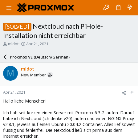
Nextcloud nach PiHole-
[SOLVED]
Installation nicht erreichbar
T
S
mldot
Apr 21, 2021
h
t
r
a
Proxmox VE (Deutsch/German)
e
r
a
t
mldot
M
d
d
New Member
s
a
t
t
a
e
Apr 21, 2021
#1
r
t
Hallo liebe Menschen!
e
r
Ich hab seit kurzen einen Server mit Proxmox 6.3-2 laufen. Darauf
habe ich Nextcloud (ich denke v20) laufen und einen NGINX Proxy
v2.8.1, jeweils auf einen Ubuntu 20.04.2 Container. Alles lief soweit
flüssig und fehlerfrei. Die Nextcloud ließ sich prima aus dem
Internet erreichen.