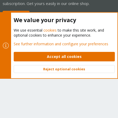
subscription. Get yours easily in our online shop.
Buy now!
We value your privacy
We use essential
cookies
to make this site work, and
optional cookies to enhance your experience.
Cookies
Proxmox Support Forum - Light Mode
See further information and configure your preferences
Contact us
Terms and rules
Privacy policy
Help
Home
R
S
Accept all cookies
S
®
Community platform by XenForo
© 2010-2026 XenForo Ltd.
Reject optional cookies
Top
Bott