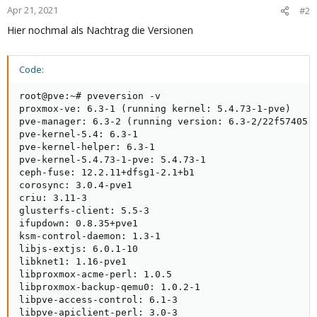
Apr 21, 2021
#2
Hier nochmal als Nachtrag die Versionen
Code:
root@pve:~# pveversion -v

proxmox-ve: 6.3-1 (running kernel: 5.4.73-1-pve)

pve-manager: 6.3-2 (running version: 6.3-2/22f57405)

pve-kernel-5.4: 6.3-1

pve-kernel-helper: 6.3-1

pve-kernel-5.4.73-1-pve: 5.4.73-1

ceph-fuse: 12.2.11+dfsg1-2.1+b1

corosync: 3.0.4-pve1

criu: 3.11-3

glusterfs-client: 5.5-3

ifupdown: 0.8.35+pve1

ksm-control-daemon: 1.3-1

libjs-extjs: 6.0.1-10

libknet1: 1.16-pve1

libproxmox-acme-perl: 1.0.5

libproxmox-backup-qemu0: 1.0.2-1

libpve-access-control: 6.1-3

libpve-apiclient-perl: 3.0-3
