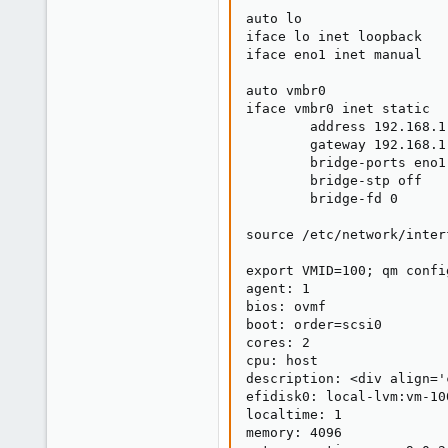
auto lo

iface lo inet loopback

iface eno1 inet manual

auto vmbr0

iface vmbr0 inet static

        address 192.168.1.
        gateway 192.168.1.
        bridge-ports eno1

        bridge-stp off

        bridge-fd 0

source /etc/network/inter
export VMID=100; qm confi
agent: 1

bios: ovmf

boot: order=scsi0

cores: 2

cpu: host

description: <div align='
efidisk0: local-lvm:vm-10
localtime: 1

memory: 4096
