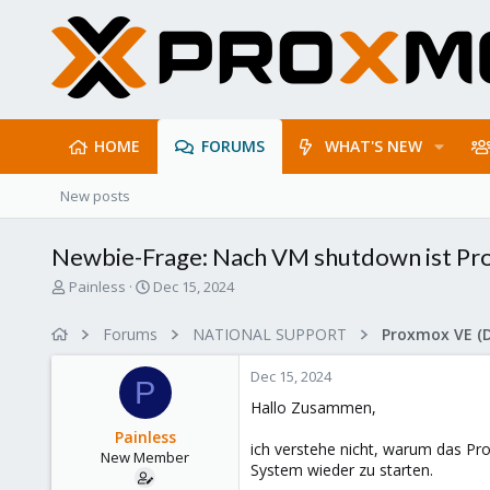
HOME
FORUMS
WHAT'S NEW
New posts
Newbie-Frage: Nach VM shutdown ist Pro
T
S
Painless
Dec 15, 2024
h
t
r
a
Forums
NATIONAL SUPPORT
Proxmox VE (
e
r
a
t
Dec 15, 2024
d
d
P
s
a
Hallo Zusammen,
t
t
Painless
a
e
ich verstehe nicht, warum das Pr
New Member
r
System wieder zu starten.
t