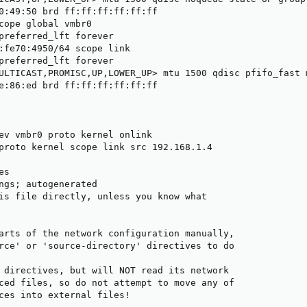
0:49:50 brd ff:ff:ff:ff:ff:ff

cope global vmbr0

preferred_lft forever

:fe70:4950/64 scope link

preferred_lft forever

ULTICAST,PROMISC,UP,LOWER_UP> mtu 1500 qdisc pfifo_fast 
e:86:ed brd ff:ff:ff:ff:ff:ff

ev vmbr0 proto kernel onlink

proto kernel scope link src 192.168.1.4

s

ngs; autogenerated

is file directly, unless you know what

arts of the network configuration manually,

rce' or 'source-directory' directives to do

 directives, but will NOT read its network

ced files, so do not attempt to move any of

ces into external files!
