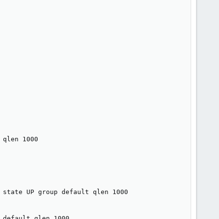
qlen 1000

 state UP group default qlen 1000

default qlen 1000
