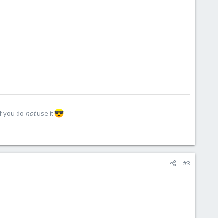
if you do
not
use it
#3