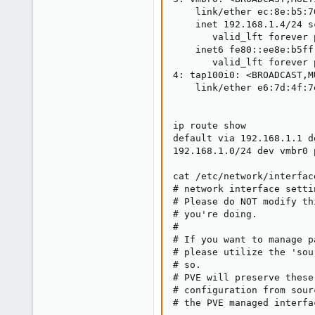
    link/ether ec:8e:b5:7
    inet 192.168.1.4/24 s
       valid_lft forever 
    inet6 fe80::ee8e:b5ff
       valid_lft forever 
4: tap100i0: <BROADCAST,M
    link/ether e6:7d:4f:7
ip route show

default via 192.168.1.1 d
192.168.1.0/24 dev vmbr0 
cat /etc/network/interface
# network interface setti
# Please do NOT modify th
# you're doing.

#

# If you want to manage p
# please utilize the 'sou
# so.

# PVE will preserve these
# configuration from sour
# the PVE managed interfa