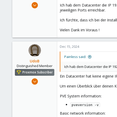
e
Dec 15, 2024
Ich hab dem Datacenter die IP 192
r
7
jeweiligen Ports erreichbar.
2
Ich fürchte, dass ich bei der Ins
3
Vielen Dank im Voraus !
Dec 15, 2024
Painless said:
UdoB
Distinguished Member
Ich hab dem Datacenter die IP 19
Proxmox Subscriber
Ein Datacenter hat keine eigene 
Nov 1, 2016
Um einen Überblick über deinen 
3,873
2,596
PVE System information:
273
pveversion -v
Germany
Basic network information: