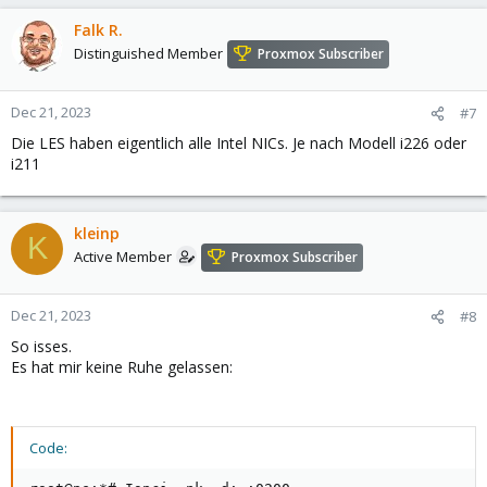
a
c
Falk R.
t
Distinguished Member
Proxmox Subscriber
i
o
n
Dec 21, 2023
#7
s
Die LES haben eigentlich alle Intel NICs. Je nach Modell i226 oder
:
i211
kleinp
K
Active Member
Proxmox Subscriber
Dec 21, 2023
#8
So isses.
Es hat mir keine Ruhe gelassen:
Code: