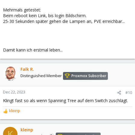
Mehrmals getestet:
Beim reboot kein Link, bis login Bildschirm.
25-30 Sekunden später gehen die Lampen an, PVE erreichbar...
Damit kann ich erstmal leben...
Falk R.
Distinguished Member
Proxmox Subscriber
Dec 22, 2023
#10
Klingt fast so als wenn Spanning Tree auf dem Switch zuschlägt.
kleinp
R
e
a
c
kleinp
K
t