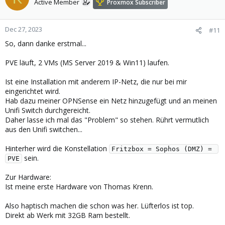
Active Member
Proxmox Subscriber
i
o
n
Dec 27, 2023
#11
s
So, dann danke erstmal...
:
PVE läuft, 2 VMs (MS Server 2019 & Win11) laufen.
Ist eine Installation mit anderem IP-Netz, die nur bei mir
eingerichtet wird.
Hab dazu meiner OPNSense ein Netz hinzugefügt und an meinen
Unifi Switch durchgereicht.
Daher lasse ich mal das "Problem" so stehen. Rührt vermutlich
aus den Unifi switchen...
Hinterher wird die Konstellation
Fritzbox = Sophos (DMZ) = 
sein.
PVE
Zur Hardware:
Ist meine erste Hardware von Thomas Krenn.
Also haptisch machen die schon was her. Lüfterlos ist top.
Direkt ab Werk mit 32GB Ram bestellt.