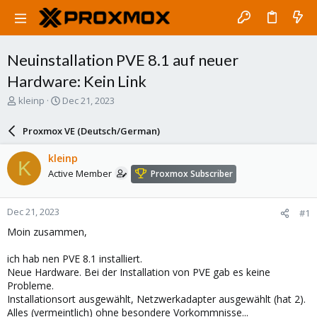
Neuinstallation PVE 8.1 auf neuer
Hardware: Kein Link
T
S
kleinp
Dec 21, 2023
h
t
r
a
Proxmox VE (Deutsch/German)
e
r
a
t
kleinp
K
d
d
Active Member
Proxmox Subscriber
s
a
t
t
a
e
Dec 21, 2023
#1
r
t
Moin zusammen,
e
r
ich hab nen PVE 8.1 installiert.
Neue Hardware. Bei der Installation von PVE gab es keine
Probleme.
Installationsort ausgewählt, Netzwerkadapter ausgewählt (hat 2).
Alles (vermeintlich) ohne besondere Vorkommnisse...