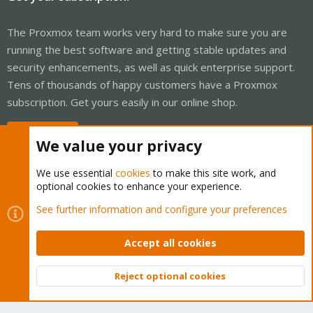
The Proxmox team works very hard to make sure you are
running the best software and getting stable updates and
security enhancements, as well as quick enterprise support.
Tens of thousands of happy customers have a Proxmox
subscription. Get yours easily in our online shop.
Buy now!
We value your privacy
We use essential
cookies
to make this site work, and
optional cookies to enhance your experience.
Cookies
Proxmox Support Forum - Light Mode
See further information and configure your preferences
Contact us
Terms and rules
Privacy policy
Help
Home
R
S
Accept all cookies
S
®
Community platform by XenForo
© 2010-2026 XenForo Ltd.
Reject optional cookies
Top
Bott