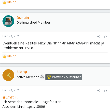
kleinp
R
e
a
c
Dunuin
t
Distinguished Member
i
o
n
Dec 21, 2023
#4
s
Eventuell eine Realtek NIC? Die r8111/8168/8169/8411 macht ja
:
Probleme mit PVE8.
kleinp
R
e
a
c
kleinp
K
t
Active Member
Proxmox Subscriber
i
o
n
Dec 21, 2023
#5
s
@Ernst T.
:
Ich sehe das "normale" Loginfenster.
Also den Link https.....:8006