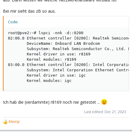
Bei mir sieht das zB so aus.
Code:
root@pve2:~# lspci -nnk -d::0200

02:00.0 Ethernet controller [0200]: Realtek Semicond
        DeviceName: Onboard LAN Brodcom

        Subsystem: Realtek Semiconductor Co., Ltd. RT
        Kernel driver in use: r8169

        Kernel modules: r8169

03:00.0 Ethernet controller [0200]: Intel Corporation
        Subsystem: Intel Corporation Ethernet Control
        Kernel driver in use: igc

        Kernel modules: igc
Ich hab die (verdammte) r8169 noch nie getestet ...
Last edited:
Dec 21, 2023
kleinp
R
e