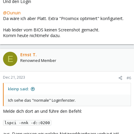
Und den Login
@Dunuin
Da wäre ich aber Platt. Extra "Proxmox optimiert" konfiguriert.
Hab leider vom BIOS keinen Screenshot gemacht.
Komm heute nichtmehr dazu.
Ernst T.
E
Renowned Member
Dec 21, 2023
#6
kleinp said:
Ich sehe das "normale" Loginfenster.
Melde dich dort an und führe den Befehl:
lspci -nnk -d::0200
aus. Dann wissen wir welche Netzwerkhardware verbaut ist!