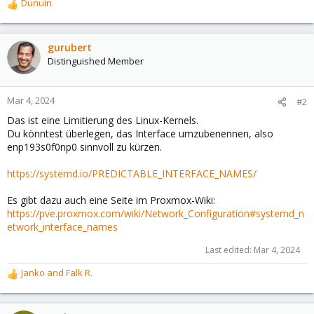
Dunuin
R
e
a
c
gurubert
t
Distinguished Member
i
o
n
Mar 4, 2024
#2
s
Das ist eine Limitierung des Linux-Kernels.
:
Du könntest überlegen, das Interface umzubenennen, also
enp193s0f0np0 sinnvoll zu kürzen.
https://systemd.io/PREDICTABLE_INTERFACE_NAMES/
Es gibt dazu auch eine Seite im Proxmox-Wiki:
https://pve.proxmox.com/wiki/Network_Configuration#systemd_n
etwork_interface_names
Last edited:
Mar 4, 2024
Janko
and
Falk R.
R
e
a