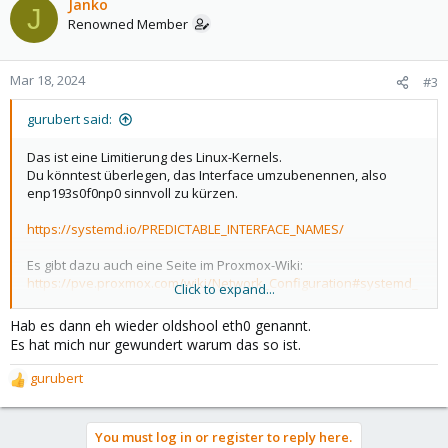
c
Janko
J
t
Renowned Member
i
o
n
Mar 18, 2024
#3
s
:
gurubert said:
Das ist eine Limitierung des Linux-Kernels.
Du könntest überlegen, das Interface umzubenennen, also
enp193s0f0np0 sinnvoll zu kürzen.
https://systemd.io/PREDICTABLE_INTERFACE_NAMES/
Es gibt dazu auch eine Seite im Proxmox-Wiki:
https://pve.proxmox.com/wiki/Network_Configuration#systemd_
Click to expand...
network_interface_names
Hab es dann eh wieder oldshool eth0 genannt.
Es hat mich nur gewundert warum das so ist.
gurubert
R
e
a
You must log in or register to reply here.
c