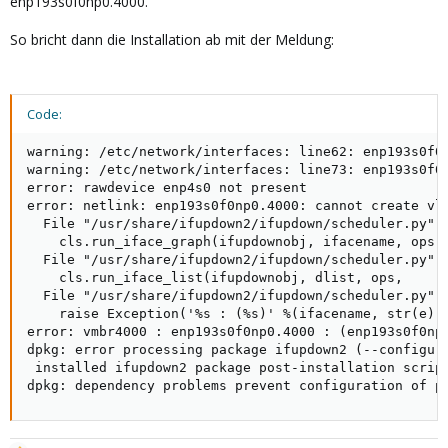
enp193s0f0np0.4000.
So bricht dann die Installation ab mit der Meldung:
Code:
warning: /etc/network/interfaces: line62: enp193s0f0n
warning: /etc/network/interfaces: line73: enp193s0f0n
error: rawdevice enp4s0 not present

error: netlink: enp193s0f0np0.4000: cannot create vla
  File "/usr/share/ifupdown2/ifupdown/scheduler.py", 
    cls.run_iface_graph(ifupdownobj, ifacename, ops, 
  File "/usr/share/ifupdown2/ifupdown/scheduler.py", 
    cls.run_iface_list(ifupdownobj, dlist, ops,

  File "/usr/share/ifupdown2/ifupdown/scheduler.py", 
    raise Exception('%s : (%s)' %(ifacename, str(e)))
error: vmbr4000 : enp193s0f0np0.4000 : (enp193s0f0np0
dpkg: error processing package ifupdown2 (--configure
 installed ifupdown2 package post-installation script
dpkg: dependency problems prevent configuration of p