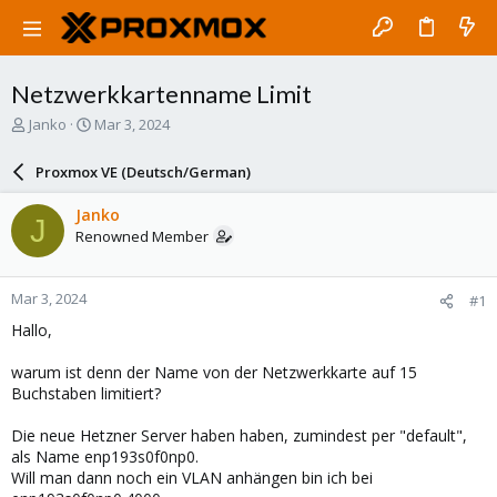
Netzwerkkartenname Limit
T
S
Janko
Mar 3, 2024
h
t
r
a
Proxmox VE (Deutsch/German)
e
r
a
t
Janko
J
d
d
Renowned Member
s
a
t
t
a
e
Mar 3, 2024
#1
r
t
Hallo,
e
r
warum ist denn der Name von der Netzwerkkarte auf 15
Buchstaben limitiert?
Die neue Hetzner Server haben haben, zumindest per "default",
als Name enp193s0f0np0.
Will man dann noch ein VLAN anhängen bin ich bei