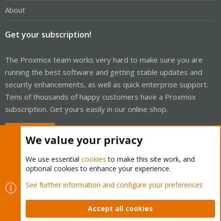
About
Get your subscription!
The Proxmox team works very hard to make sure you are
running the best software and getting stable updates and
security enhancements, as well as quick enterprise support.
Tens of thousands of happy customers have a Proxmox
subscription. Get yours easily in our online shop.
Buy now!
We value your privacy
We use essential
cookies
to make this site work, and
optional cookies to enhance your experience.
Cookies
Proxmox Support Forum - Light Mode
See further information and configure your preferences
Contact us
Terms and rules
Privacy policy
Help
Home
R
S
Accept all cookies
S