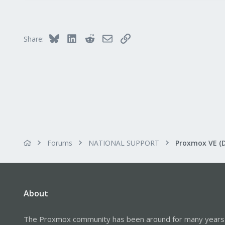
Bluesky
LinkedIn
Reddit
Email
Link
Share:
Forums
NATIONAL SUPPORT
Proxmox VE (
About
The Proxmox community has been around for many years