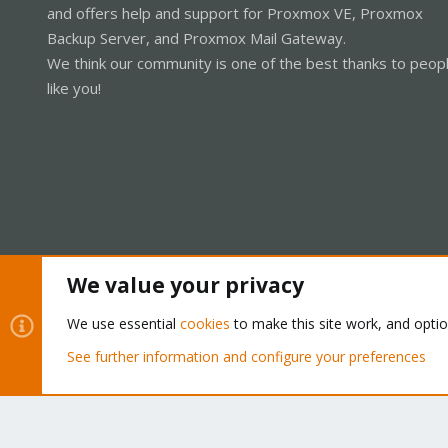
and offers help and support for Proxmox VE, Proxmox
Backup Server, and Proxmox Mail Gateway.
We think our community is one of the best thanks to peop
like you!
We value your privacy
Cookies
Proxmox Support Forum - Light Mode
We use essential
cookies
to make this site work, and opti
See further information and configure your preferences
®
Community platform by XenForo
© 2010-2026 XenForo Ltd.