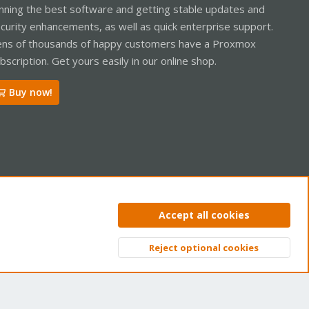
nning the best software and getting stable updates and
curity enhancements, as well as quick enterprise support.
ns of thousands of happy customers have a Proxmox
bscription. Get yours easily in our online shop.
Buy now!
ntact us
Terms and rules
Privacy policy
Help
Home
R
Accept all cookies
S
S
Reject optional cookies
Top
Bott