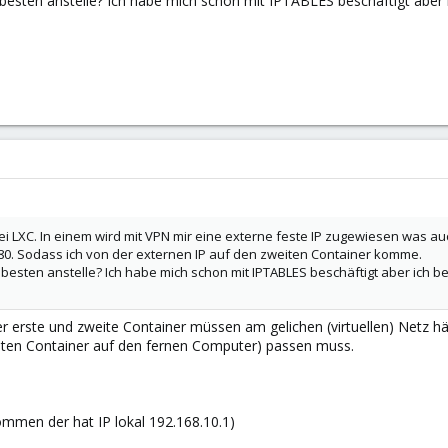
 besten anstelle? Ich habe mich schon mit IPTABLES beschäftigt aber
ei LXC. In einem wird mit VPN mir eine externe feste IP zugewiesen was au
80. Sodass ich von der externen IP auf den zweiten Container komme.
 besten anstelle? Ich habe mich schon mit IPTABLES beschäftigt aber ich b
er erste und zweite Container müssen am gelichen (virtuellen) Netz h
iten Container auf den fernen Computer) passen muss.
ommen der hat IP lokal 192.168.10.1)