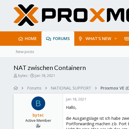
HOME
FORUMS
WHAT'S NEW
New posts
NAT zwischen Containern
T
S
bytec
Jan 18, 2021
h
t
r
a
Forums
NATIONAL SUPPORT
Proxmox VE (
e
r
a
t
Jan 18, 2021
d
d
B
s
a
Hallo,
t
t
bytec
a
e
die Ausgangslage ist ich habe zwe
Active Member
r
Portforwarding machen z.b. Port 
t