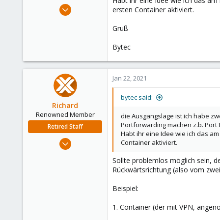
Habt ihr eine Idee wie ich das am
e
Dec 25, 2018
ersten Container aktiviert.
r
8
Gruß
1
43
Bytec
48
Jan 22, 2021
bytec said:
Richard
Renowned Member
die Ausgangslage ist ich habe zw
Portforwarding machen z.b. Port 
Retired Staff
Habt ihr eine Idee wie ich das am
Mar 6, 2015
Container aktiviert.
1,032
Sollte problemlos möglich sein, d
71
Rückwärtsrichtung (also vom zwe
88
Beispiel:
Austria
1. Container (der mit VPN, angen