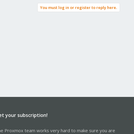
You must log in or register to reply here.
et your subscription!
e Proxmox team works very hard to make sure you are