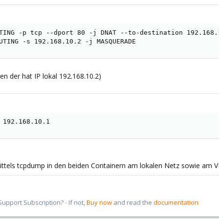
TING -p tcp --dport 80 -j DNAT --to-destination 192.168.1
UTING -s 192.168.10.2 -j MASQUERADE
n der hat IP lokal 192.168.10.2)
 192.168.10.1
e mittels tcpdump in den beiden Containern am lokalen Netz sowie am 
pport Subscription? - If not,
Buy now
and read the
documentation