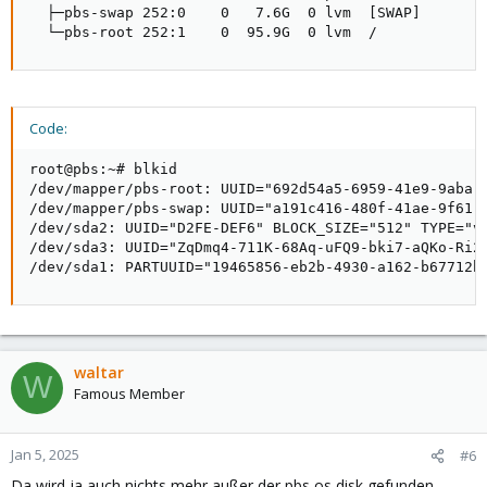
  ├─pbs-swap 252:0    0   7.6G  0 lvm  [SWAP]

  └─pbs-root 252:1    0  95.9G  0 lvm  /
Code:
root@pbs:~# blkid

/dev/mapper/pbs-root: UUID="692d54a5-6959-41e9-9aba-0
/dev/mapper/pbs-swap: UUID="a191c416-480f-41ae-9f61-e
/dev/sda2: UUID="D2FE-DEF6" BLOCK_SIZE="512" TYPE="vf
/dev/sda3: UUID="ZqDmq4-711K-68Aq-uFQ9-bki7-aQKo-Ri2z
/dev/sda1: PARTUUID="19465856-eb2b-4930-a162-b67712b
waltar
W
Famous Member
Jan 5, 2025
#6
Da wird ja auch nichts mehr außer der pbs os disk gefunden.