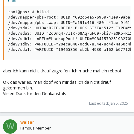
Code:
root@pbs:~# blkid

/dev/mapper/pbs-root: UUID="692d54a5-6959-41e9-9aba-0
/dev/mapper/pbs-swap: UUID="a191c416-480f-41ae-9f61-e
/dev/sda2: UUID="D2FE-DEF6" BLOCK_SIZE="512" TYPE="vf
/dev/sda3: UUID="ZqDmq4-711K-68Aq-uFQ9-bki7-aQKo-Ri2z
/dev/sdb1: LABEL="backupPool" UUID="9841579251932705
/dev/sdb9: PARTUUID="20eca648-0cd6-834e-8c4d-4a60c4bd
/dev/sda1: PARTUUID="19465856-eb2b-4930-a162-b67712b
aber ich kann nicht drauf zugreifen. Ich mache mal ein reboot.
OK das war es, man doof von mir das ich da nicht drauf
gekommen bin.
Vielen Dank für den Denkanstoß
Last edited:
Jan 5, 2025
waltar
W
Famous Member