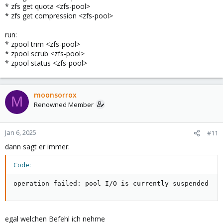
* zfs get quota <zfs-pool>
* zfs get compression <zfs-pool>
run:
* zpool trim <zfs-pool>
* zpool scrub <zfs-pool>
* zpool status <zfs-pool>
moonsorrox
M
Renowned Member
Jan 6, 2025
#11
dann sagt er immer:
Code:
operation failed: pool I/O is currently suspended
egal welchen Befehl ich nehme