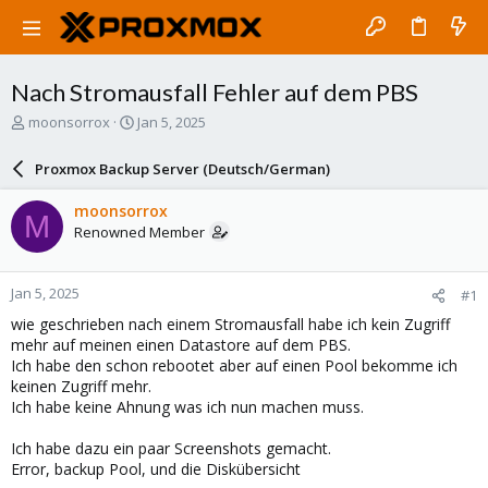
Nach Stromausfall Fehler auf dem PBS
T
S
moonsorrox
Jan 5, 2025
h
t
r
a
Proxmox Backup Server (Deutsch/German)
e
r
a
t
moonsorrox
M
d
d
Renowned Member
s
a
t
t
a
e
Jan 5, 2025
#1
r
t
wie geschrieben nach einem Stromausfall habe ich kein Zugriff
e
mehr auf meinen einen Datastore auf dem PBS.
r
Ich habe den schon rebootet aber auf einen Pool bekomme ich
keinen Zugriff mehr.
Ich habe keine Ahnung was ich nun machen muss.
Ich habe dazu ein paar Screenshots gemacht.
Error, backup Pool, und die Diskübersicht