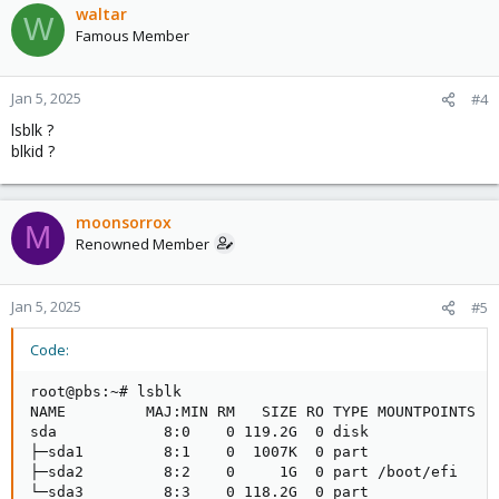
waltar
W
Famous Member
Jan 5, 2025
#4
lsblk ?
blkid ?
moonsorrox
M
Renowned Member
Jan 5, 2025
#5
Code:
root@pbs:~# lsblk

NAME         MAJ:MIN RM   SIZE RO TYPE MOUNTPOINTS

sda            8:0    0 119.2G  0 disk

├─sda1         8:1    0  1007K  0 part

├─sda2         8:2    0     1G  0 part /boot/efi

└─sda3         8:3    0 118.2G  0 part
