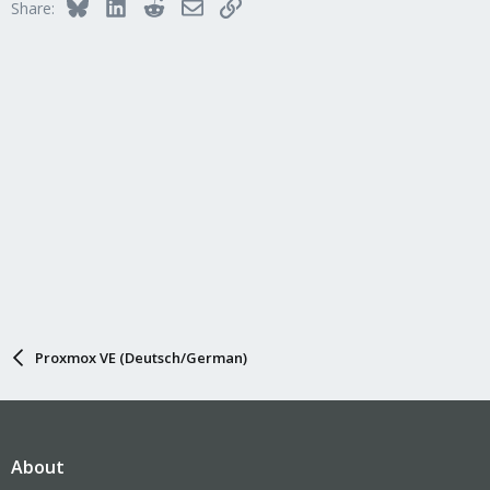
Bluesky
LinkedIn
Reddit
Email
Link
Share:
Proxmox VE (Deutsch/German)
About