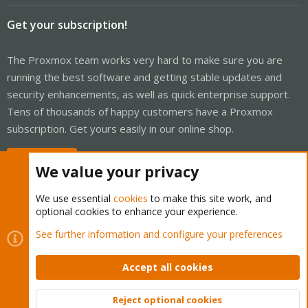
Get your subscription!
The Proxmox team works very hard to make sure you are
running the best software and getting stable updates and
security enhancements, as well as quick enterprise support.
Tens of thousands of happy customers have a Proxmox
subscription. Get yours easily in our online shop.
Buy now!
We value your privacy
We use essential
cookies
to make this site work, and
optional cookies to enhance your experience.
Cookies
Proxmox Support Forum - Light Mode
See further information and configure your preferences
Contact us
Terms and rules
Privacy policy
Help
Home
R
S
Accept all cookies
S
®
Community platform by XenForo
© 2010-2026 XenForo Ltd.
Reject optional cookies