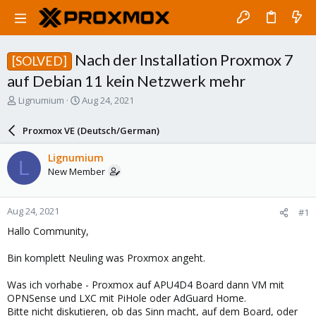
Nach der Installation Proxmox 7
[SOLVED]
auf Debian 11 kein Netzwerk mehr
T
S
Lignumium
Aug 24, 2021
h
t
r
a
Proxmox VE (Deutsch/German)
e
r
a
t
Lignumium
L
d
d
New Member
s
a
t
t
a
e
Aug 24, 2021
#1
r
t
Hallo Community,
e
r
Bin komplett Neuling was Proxmox angeht.
Was ich vorhabe - Proxmox auf APU4D4 Board dann VM mit
OPNSense und LXC mit PiHole oder AdGuard Home.
Bitte nicht diskutieren, ob das Sinn macht, auf dem Board, oder