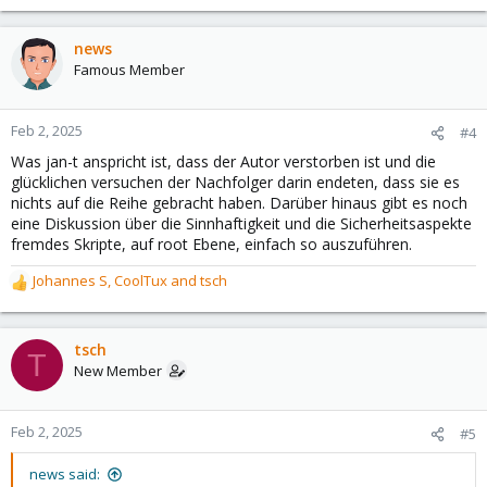
e
a
c
news
t
Famous Member
i
o
n
Feb 2, 2025
#4
s
Was jan-t anspricht ist, dass der Autor verstorben ist und die
:
glücklichen versuchen der Nachfolger darin endeten, dass sie es
nichts auf die Reihe gebracht haben. Darüber hinaus gibt es noch
eine Diskussion über die Sinnhaftigkeit und die Sicherheitsaspekte
fremdes Skripte, auf root Ebene, einfach so auszuführen.
Johannes S
,
CoolTux
and
tsch
R
e
a
c
tsch
T
t
New Member
i
o
n
Feb 2, 2025
#5
s
:
news said: