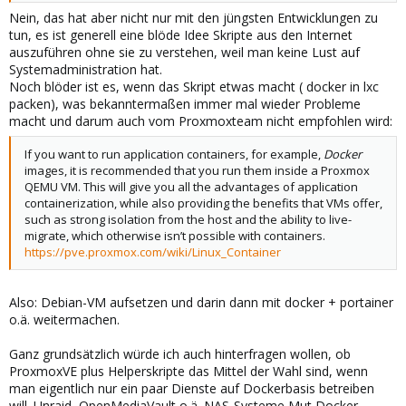
Nein, das hat aber nicht nur mit den jüngsten Entwicklungen zu
tun, es ist generell eine blöde Idee Skripte aus den Internet
auszuführen ohne sie zu verstehen, weil man keine Lust auf
Systemadministration hat.
Noch blöder ist es, wenn das Skript etwas macht ( docker in lxc
packen), was bekanntermaßen immer mal wieder Probleme
macht und darum auch vom Proxmoxteam nicht empfohlen wird:
If you want to run application containers, for example,
Docker
images, it is recommended that you run them inside a Proxmox
QEMU VM. This will give you all the advantages of application
containerization, while also providing the benefits that VMs offer,
such as strong isolation from the host and the ability to live-
migrate, which otherwise isn’t possible with containers.
https://pve.proxmox.com/wiki/Linux_Container
Also: Debian-VM aufsetzen und darin dann mit docker + portainer
o.ä. weitermachen.
Ganz grundsätzlich würde ich auch hinterfragen wollen, ob
ProxmoxVE plus Helperskripte das Mittel der Wahl sind, wenn
man eigentlich nur ein paar Dienste auf Dockerbasis betreiben
will. Unraid, OpenMediaVault o.ä. NAS-Systeme Mut Docker-