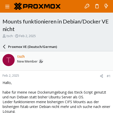
Mounts funktionieren in Debian/Docker VE
nicht
T
S
tsch
Feb 2, 2025
h
t
r
a
Proxmox VE (Deutsch/German)
e
r
a
t
tsch
T
d
d
New Member
s
a
t
t
a
e
Feb 2, 2025
#1
r
t
Hallo,
e
r
habe für meine neue Dockerumgebung das tteck-Script genutzt
und nun Debian statt bisher Ubuntu Server als OS.
Leider funktionieren meine bisherigen CIFS Mounts aus der
bisherigen fstab unter Debian nicht mehr und ich suche nach einer
Lösung.