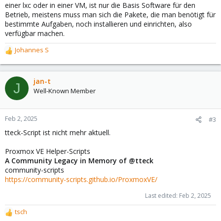
einer lxc oder in einer VM, ist nur die Basis Software für den
Betrieb, meistens muss man sich die Pakete, die man benötigt für
bestimmte Aufgaben, noch installieren und einrichten, also
verfügbar machen.
Johannes S
R
e
a
c
jan-t
J
t
Well-Known Member
i
o
n
Feb 2, 2025
#3
s
tteck-Script ist nicht mehr aktuell.
:
Proxmox VE Helper-Scripts
A Community Legacy in Memory of @tteck
community-scripts
https://community-scripts.github.io/ProxmoxVE/
Last edited:
Feb 2, 2025
tsch
R