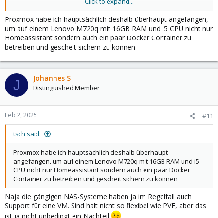
Click to expand...
Also: Debian-VM aufsetzen und darin dann mit docker +
Proxmox habe ich hauptsächlich deshalb überhaupt angefangen,
portainer o.ä. weitermachen.
um auf einem Lenovo M720q mit 16GB RAM und i5 CPU nicht nur
Homeassistant sondern auch ein paar Docker Container zu
Ganz grundsätzlich würde ich auch hinterfragen wollen, ob
betreiben und gescheit sichern zu können
ProxmoxVE plus Helperskripte das Mittel der Wahl sind, wenn
man eigentlich nur ein paar Dienste auf Dockerbasis betreiben
will. Unraid, OpenMediaVault o.ä. NAS-Systeme Mut Docker-
Support dürften deutlich wartungsärmer mit geringerer
Johannes S
J
Lernkurve sein
Distinguished Member
Feb 2, 2025
#11
tsch said:
Proxmox habe ich hauptsächlich deshalb überhaupt
angefangen, um auf einem Lenovo M720q mit 16GB RAM und i5
CPU nicht nur Homeassistant sondern auch ein paar Docker
Container zu betreiben und gescheit sichern zu können
Naja die gängigen NAS-Systeme haben ja im Regelfall auch
Support für eine VM. Sind halt nicht so flexibel wie PVE, aber das
ist ja nicht unbedingt ein Nachteil