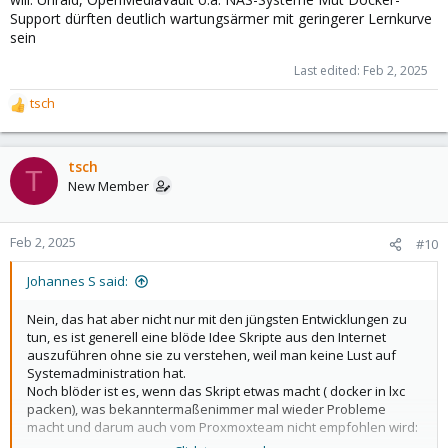
Support dürften deutlich wartungsärmer mit geringerer Lernkurve
sein
Last edited:
Feb 2, 2025
tsch
R
e
a
c
tsch
T
t
New Member
i
o
n
Feb 2, 2025
#10
s
:
Johannes S said:
Nein, das hat aber nicht nur mit den jüngsten Entwicklungen zu
tun, es ist generell eine blöde Idee Skripte aus den Internet
auszuführen ohne sie zu verstehen, weil man keine Lust auf
Systemadministration hat.
Noch blöder ist es, wenn das Skript etwas macht ( docker in lxc
packen), was bekanntermaßenimmer mal wieder Probleme
macht und darum auch vom Proxmoxteam nicht empfohlen wird: