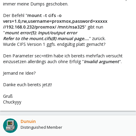
immer meine Dumps geschoben.
Der Befehl "
mount -t cifs -o
vers=1.0,rw,username=proxmox,password=xxxxx
//192.168.0.232/proxmox/ /mnt/nsa325
" gibt nun
"
mount error(5): Input/output error
Refer to the mount.cifs(8) manual page....
" zurück.
Wurde CIFS Version 1 ggfs. endgültig platt gemacht?
Den Parameter sec=ntlm habe ich bereits mehrfach versucht
einzusetzen allerdings auch ohne Erfolg "
Invalid argument
".
Jemand ne Idee?
Danke euch bereits jetzt!
Gruß
Chuckyyy
Dunuin
Distinguished Member