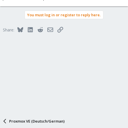
You must log in or register to reply here.
Bluesky
LinkedIn
Reddit
Email
Link
Share:
Proxmox VE (Deutsch/German)