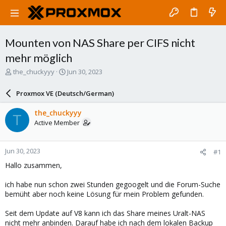
Mounten von NAS Share per CIFS nicht
mehr möglich
T
S
the_chuckyyy
Jun 30, 2023
h
t
r
a
Proxmox VE (Deutsch/German)
e
r
a
t
the_chuckyyy
T
d
d
Active Member
s
a
t
t
a
e
Jun 30, 2023
#1
r
t
Hallo zusammen,
e
r
ich habe nun schon zwei Stunden gegoogelt und die Forum-Suche
bemüht aber noch keine Lösung für mein Problem gefunden.
Seit dem Update auf V8 kann ich das Share meines Uralt-NAS
nicht mehr anbinden. Darauf habe ich nach dem lokalen Backup