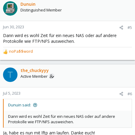
c
Dunuin
t
Distinguished Member
i
o
n
Jun 30, 2023
#5
s
Dann wird es wohl Zeit für ein neues NAS oder auf andere
:
Protokolle wie FTP/NFS ausweichen.
noPa$$word
R
e
a
c
the_chuckyyy
T
t
Active Member
i
o
n
Jul 5, 2023
#6
s
:
Dunuin said:
Dann wird es wohl Zeit für ein neues NAS oder auf andere
Protokolle wie FTP/NFS ausweichen.
Ja, habe es nun mit lftp am laufen. Danke euch!