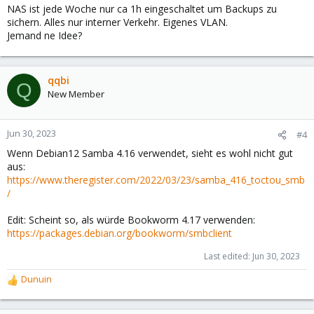
NAS ist jede Woche nur ca 1h eingeschaltet um Backups zu
sichern. Alles nur interner Verkehr. Eigenes VLAN.
Jemand ne Idee?
qqbi
Q
New Member
Jun 30, 2023
#4
Wenn Debian12 Samba 4.16 verwendet, sieht es wohl nicht gut
aus:
https://www.theregister.com/2022/03/23/samba_416_toctou_smb
/
Edit: Scheint so, als würde Bookworm 4.17 verwenden:
https://packages.debian.org/bookworm/smbclient
Last edited:
Jun 30, 2023
Dunuin
R
e
a