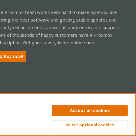
e Proxmox team works very hard to make sure you are
nning the best software and getting stable updates and
curity enhancements, as well as quick enterprise support.
ns of thousands of happy customers have a Proxmox
bscription. Get yours easily in our online shop.
Buy now!
ntact us
Terms and rules
Privacy policy
Help
Home
R
Accept all cookies
S
S
Reject optional cookies
Top
Bott