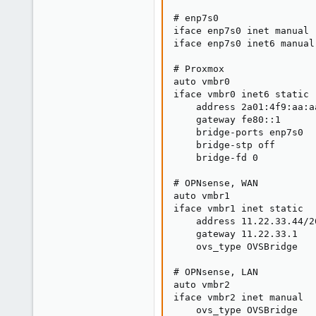
# enp7s0

iface enp7s0 inet manual

iface enp7s0 inet6 manual

# Proxmox

auto vmbr0

iface vmbr0 inet6 static

    address 2a01:4f9:aa:aa
    gateway fe80::1

    bridge-ports enp7s0

    bridge-stp off

    bridge-fd 0

# OPNsense, WAN

auto vmbr1

iface vmbr1 inet static

    address 11.22.33.44/26
    gateway 11.22.33.1

    ovs_type OVSBridge

# OPNsense, LAN

auto vmbr2

iface vmbr2 inet manual

    ovs_type OVSBridge