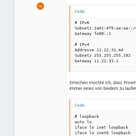
e
Aug 5, 2018
r
8
Code:
0
# IPv6

41
Subnetz 2a01:4f9:aa:aa::/6
Gateway fe80::1

# IPv4

Addresse 11.22.33.44

Subnetz 255.255.255.192

Gateway 11.22.33.1
Erreichen möchte ich, dass Proxm
immer eines von beidem zu laufen.
Code:
# loopback

auto lo

iface lo inet loopback

iface lo inet6 loopback
