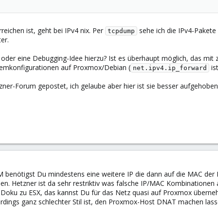
ichen ist, geht bei IPv4 nix. Per
sehe ich die IPv4-Paket
tcpdump
er.
der eine Debugging-Idee hierzu? Ist es überhaupt möglich, das mit z
stemkonfigurationen auf Proxmox/Debian (
ist
net.ipv4.ip_forward
zner-Forum gepostet, ich gelaube aber hier ist sie besser aufgehoben,
VM benötigst Du mindestens eine weitere IP die dann auf die MAC der
. Hetzner ist da sehr restriktiv was falsche IP/MAC Kombinationen 
ie Doku zu ESX, das kannst Du für das Netz quasi auf Proxmox übern
dings ganz schlechter Stil ist, den Proxmox-Host DNAT machen lassen