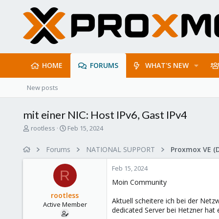
HOME
FORUMS
WHAT'S NEW
New posts
mit einer NIC: Host IPv6, Gast IPv4
T
S
rootless
Feb 15, 2024
h
t
r
a
Forums
NATIONAL SUPPORT
Proxmox VE (
e
r
a
t
Feb 15, 2024
d
d
R
s
a
Moin Community
t
t
rootless
a
e
Aktuell scheitere ich bei der Ne
Active Member
r
dedicated Server bei Hetzner hat 
t