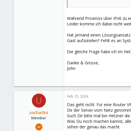
Während Proxmox über IPv6 zu erre
Leider komme ich dabei nicht weit
Hat jemand einen Lösungsansatz o
Gast aufzuteilen? Fehlt es an Sy
Die gleiche Frage habe ich im Het
Danke & Grüsse,
John
Feb 15, 2024
U
Das geht nicht. Für eine Router 
Dir der Server vom Netz genommen
uschatko
Such Dir bitte mal bei Hetzner d
Member
Was Du noch machen kannst, aller
Feb 15, 2024
sehen der genau das macht.