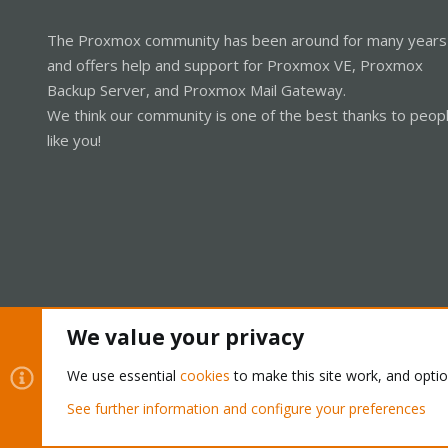
The Proxmox community has been around for many years
and offers help and support for Proxmox VE, Proxmox
Backup Server, and Proxmox Mail Gateway.
We think our community is one of the best thanks to peop
like you!
We value your privacy
Cookies
Proxmox Support Forum - Light Mode
We use essential
cookies
to make this site work, and opti
See further information and configure your preferences
®
Community platform by XenForo
© 2010-2026 XenForo Ltd.