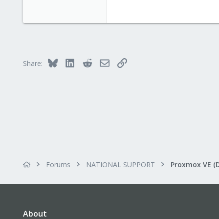
31
5
8
Styria
Bluesky
LinkedIn
Reddit
Email
Link
Share:
Forums
NATIONAL SUPPORT
Proxmox VE (
About