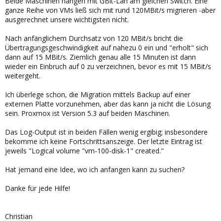
Beide Maschinen hängen mit GBit-Lan am gleichen Switch. Eine
ganze Reihe von VMs ließ sich mit rund 120MBit/s migrieren -aber
ausgerechnet unsere wichtigsten nicht.
Nach anfänglichem Durchsatz von 120 MBit/s bricht die
Übertragungsgeschwindigkeit auf nahezu 0 ein und "erholt" sich
dann auf 15 MBit/s. Ziemlich genau alle 15 Minuten ist dann
wieder ein Einbruch auf 0 zu verzeichnen, bevor es mit 15 MBit/s
weitergeht.
Ich überlege schon, die Migration mittels Backup auf einer
externen Platte vorzunehmen, aber das kann ja nicht die Lösung
sein. Proxmox ist Version 5.3 auf beiden Maschinen.
Das Log-Output ist in beiden Fällen wenig ergibig; insbesondere
bekomme ich keine Fortschrittsanszeige. Der letzte Eintrag ist
jeweils "Logical volume "vm-100-disk-1" created."
Hat jemand eine Idee, wo ich anfangen kann zu suchen?
Danke für jede Hilfe!
Christian