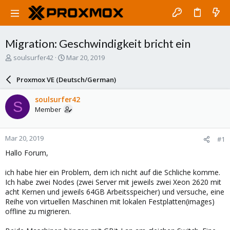
Migration: Geschwindigkeit bricht ein
T
S
soulsurfer42
Mar 20, 2019
h
t
r
a
Proxmox VE (Deutsch/German)
e
r
a
t
soulsurfer42
S
d
d
Member
s
a
t
t
a
e
Mar 20, 2019
#1
r
t
Hallo Forum,
e
r
ich habe hier ein Problem, dem ich nicht auf die Schliche komme.
Ich habe zwei Nodes (zwei Server mit jeweils zwei Xeon 2620 mit
acht Kernen und jeweils 64GB Arbeitsspeicher) und versuche, eine
Reihe von virtuellen Maschinen mit lokalen Festplatten(images)
offline zu migrieren.