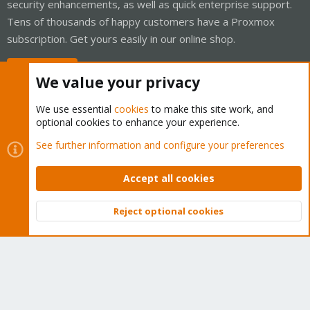
security enhancements, as well as quick enterprise support.
Tens of thousands of happy customers have a Proxmox
subscription. Get yours easily in our online shop.
Buy now!
We value your privacy
We use essential
cookies
to make this site work, and
optional cookies to enhance your experience.
Cookies
Proxmox Support Forum - Light Mode
See further information and configure your preferences
Contact us
Terms and rules
Privacy policy
Help
Home
R
S
Accept all cookies
S
®
Community platform by XenForo
© 2010-2026 XenForo Ltd.
Reject optional cookies
Top
Bott