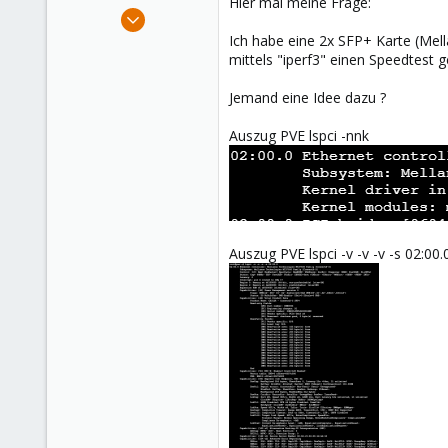
Hier mal meine Frage:
e
Nov 7, 2020
r
46
Ich habe eine 2x SFP+ Karte (Mell
mittels "iperf3" einen Speedtest 
4
28
Jemand eine Idee dazu ?
50
Auszug PVE lspci -nnk
Auszug PVE lspci -v -v -v -s 02:00.