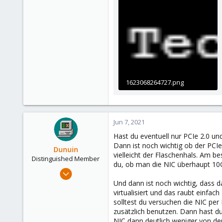
1623068264727.png
3.6 KB · Views: 5
Jun 7, 2021
Hast du eventuell nur PCIe 2.0 und
Dann ist noch wichtig ob der PCIe
Dunuin
vielleicht der Flaschenhals. Am 
Distinguished Member
du, ob man die NIC überhaupt 10Gb
Jun 30, 2020
14,795
Und dann ist noch wichtig, dass da
virtualisiert und das raubt einfac
4,874
solltest du versuchen die NIC pe
290
zusätzlich benutzen. Dann hast du
Germany
NIC dann deutlich weniger von d