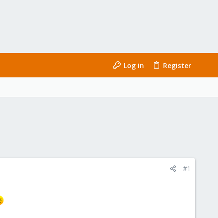
Log in
Register
#1