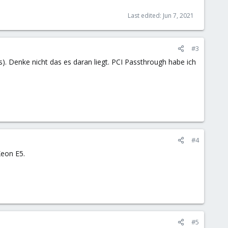
Last edited:
Jun 7, 2021
#3
). Denke nicht das es daran liegt. PCI Passthrough habe ich
#4
Xeon E5.
#5