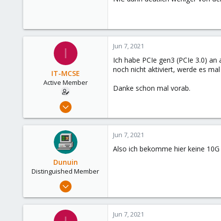
Jun 7, 2021
I
Ich habe PCIe gen3 (PCIe 3.0) an 
noch nicht aktiviert, werde es ma
IT-MCSE
Active Member
Danke schon mal vorab.
Nov 7, 2020
46
4
Jun 7, 2021
28
Also ich bekomme hier keine 10G m
50
Dunuin
Distinguished Member
Jun 30, 2020
14,795
4,874
Jun 7, 2021
290