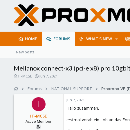
HOME
FORUMS
WHAT'S NEW
New posts
Mellanox connect-x3 (pci-e x8) pro 10gbit
T
S
IT-MCSE
Jun 7, 2021
h
t
r
a
Forums
NATIONAL SUPPORT
Proxmox VE (
e
r
a
t
Jun 7, 2021
d
d
I
s
a
Hallo zusammen,
t
t
IT-MCSE
a
e
erstmal vorab ein Lob an das Foru
Active Member
r
t