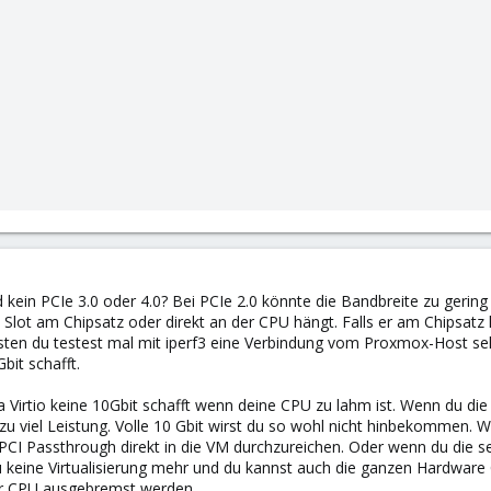
 kein PCIe 3.0 oder 4.0? Bei PCIe 2.0 könnte die Bandbreite zu gering f
 Slot am Chipsatz oder direkt an der CPU hängt. Falls er am Chipsatz
besten du testest mal mit iperf3 eine Verbindung vom Proxmox-Host s
it schafft.
 Virtio keine 10Gbit schafft wenn deine CPU zu lahm ist. Wenn du die 
h zu viel Leistung. Volle 10 Gbit wirst du so wohl nicht hinbekommen. 
r PCI Passthrough direkt in die VM durchzureichen. Oder wenn du die 
 keine Virtualisierung mehr und du kannst auch die ganzen Hardware Of
er CPU ausgebremst werden.