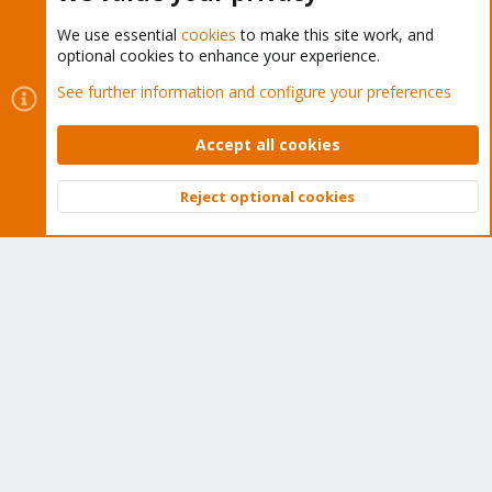
We use essential
cookies
to make this site work, and
optional cookies to enhance your experience.
Cookies
Proxmox Support Forum - Light Mode
See further information and configure your preferences
Contact us
Terms and rules
Privacy policy
Help
Home
R
S
Accept all cookies
S
®
Community platform by XenForo
© 2010-2026 XenForo Ltd.
Reject optional cookies
Top
Bott