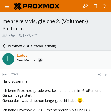
mehrere VMs, gleiche 2. (Volumen-)
Partition
T
S
Ludger
Jun 3, 2023
h
t
r
a
Proxmox VE (Deutsch/German)
e
r
a
t
Ludger
L
d
d
New Member
s
a
t
t
a
e
Jun 3, 2023
#1
r
t
Hallo zusammen,
e
r
Ich lerne Proxmox gerade erst kennen und bin im Großen und
Ganzen begeistert.
Genau das, was ich schon lange gesucht habe
.
Ich habe Proxmox VE 7.4-3 mit mehreren VMs und LCX-