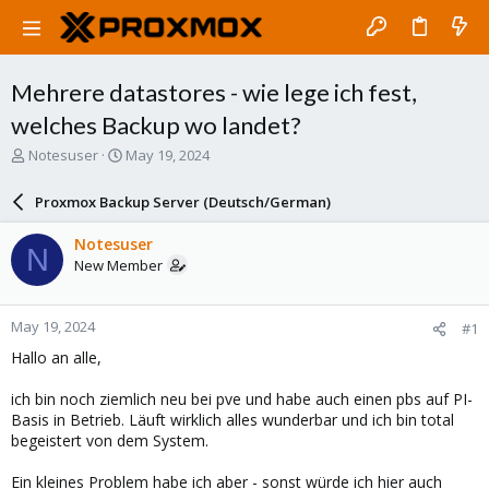
Mehrere datastores - wie lege ich fest,
welches Backup wo landet?
T
S
Notesuser
May 19, 2024
h
t
r
a
Proxmox Backup Server (Deutsch/German)
e
r
a
t
Notesuser
N
d
d
New Member
s
a
t
t
a
e
May 19, 2024
#1
r
t
Hallo an alle,
e
r
ich bin noch ziemlich neu bei pve und habe auch einen pbs auf PI-
Basis in Betrieb. Läuft wirklich alles wunderbar und ich bin total
begeistert von dem System.
Ein kleines Problem habe ich aber - sonst würde ich hier auch