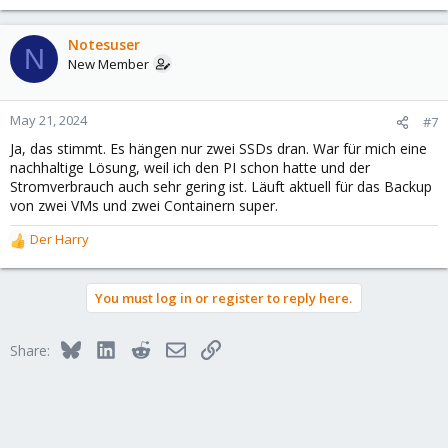
Notesuser
N
New Member
May 21, 2024
#7
Ja, das stimmt. Es hängen nur zwei SSDs dran. War für mich eine
nachhaltige Lösung, weil ich den PI schon hatte und der
Stromverbrauch auch sehr gering ist. Läuft aktuell für das Backup
von zwei VMs und zwei Containern super.
Der Harry
R
e
a
You must log in or register to reply here.
c
t
i
Bluesky
LinkedIn
Reddit
Email
Link
Share:
o
n
s
: