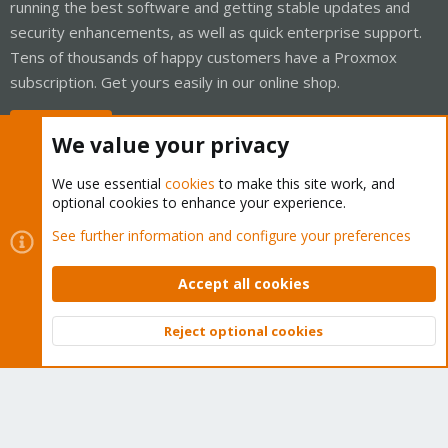
running the best software and getting stable updates and
security enhancements, as well as quick enterprise support.
Tens of thousands of happy customers have a Proxmox
subscription. Get yours easily in our online shop.
Buy now!
We value your privacy
We use essential
cookies
to make this site work, and
optional cookies to enhance your experience.
Cookies
Proxmox Support Forum - Light Mode
See further information and configure your preferences
Contact us
Terms and rules
Privacy policy
Help
Home
R
S
Accept all cookies
S
®
Community platform by XenForo
© 2010-2026 XenForo Ltd.
Reject optional cookies
Top
Bott