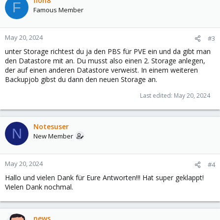
floh8
F
t
Famous Member
i
o
n
May 20, 2024
#3
s
unter Storage richtest du ja den PBS für PVE ein und da gibt man
:
den Datastore mit an. Du musst also einen 2. Storage anlegen,
der auf einen anderen Datastore verweist. In einem weiteren
Backupjob gibst du dann den neuen Storage an.
Last edited:
May 20, 2024
Notesuser
N
New Member
May 20, 2024
#4
Hallo und vielen Dank für Eure Antworten!!! Hat super geklappt!
Vielen Dank nochmal.
news