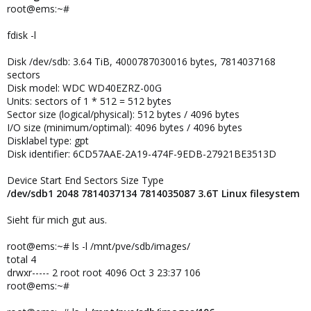
root@ems:~#
fdisk -l
Disk /dev/sdb: 3.64 TiB, 4000787030016 bytes, 7814037168
sectors
Disk model: WDC WD40EZRZ-00G
Units: sectors of 1 * 512 = 512 bytes
Sector size (logical/physical): 512 bytes / 4096 bytes
I/O size (minimum/optimal): 4096 bytes / 4096 bytes
Disklabel type: gpt
Disk identifier: 6CD57AAE-2A19-474F-9EDB-27921BE3513D
Device Start End Sectors Size Type
/dev/sdb1 2048 7814037134 7814035087 3.6T Linux filesystem
Sieht für mich gut aus.
root@ems:~# ls -l /mnt/pve/sdb/images/
total 4
drwxr----- 2 root root 4096 Oct 3 23:37 106
root@ems:~#