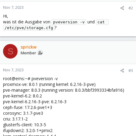
Nov 7, 2023
#2
Hi,
was ist die Ausgabe von
und
pveversion -v
cat 
?
/etc/pve/storage.cfg
sprickw
S
Member
Nov 7, 2023
#3
root@ems:~# pveversion -v
proxmox-ve: 8.0.1 (running kernel: 6.2.16-3-pve)
pve-manager: 8.0.3 (running version: 8.0.3/bbf3993334bfa916)
pve-kernel-6.2: 8.0.2
pve-kernel-6.2.16-3-pve: 6.2.16-3
ceph-fuse: 17.2.6-pve1+3
corosync: 3.1.7-pve3
criu: 3.17.1-2
glusterfs-client: 10.3-5
ifupdown2: 3.2.0-1+pmx2