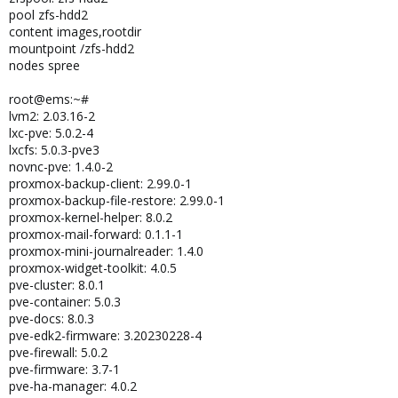
pool zfs-hdd2
content images,rootdir
mountpoint /zfs-hdd2
nodes spree
root@ems:~#
lvm2: 2.03.16-2
lxc-pve: 5.0.2-4
lxcfs: 5.0.3-pve3
novnc-pve: 1.4.0-2
proxmox-backup-client: 2.99.0-1
proxmox-backup-file-restore: 2.99.0-1
proxmox-kernel-helper: 8.0.2
proxmox-mail-forward: 0.1.1-1
proxmox-mini-journalreader: 1.4.0
proxmox-widget-toolkit: 4.0.5
pve-cluster: 8.0.1
pve-container: 5.0.3
pve-docs: 8.0.3
pve-edk2-firmware: 3.20230228-4
pve-firewall: 5.0.2
pve-firmware: 3.7-1
pve-ha-manager: 4.0.2