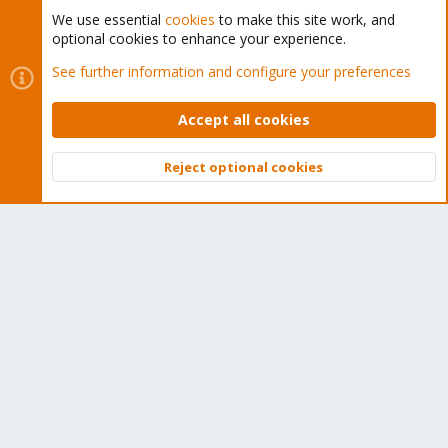
We use essential
cookies
to make this site work, and
optional cookies to enhance your experience.
Cookies
Proxmox Support Forum - Light Mode
See further information and configure your preferences
Contact us
Terms and rules
Privacy policy
Help
Home
R
S
Accept all cookies
S
®
Community platform by XenForo
© 2010-2026 XenForo Ltd.
Reject optional cookies
Top
Bott