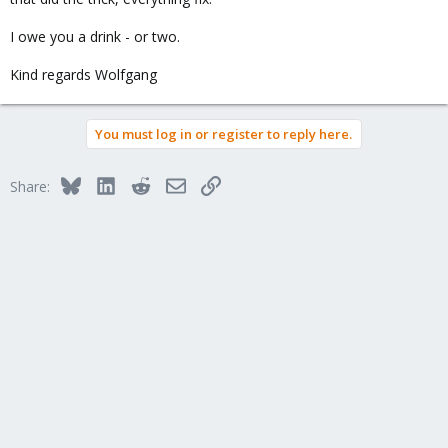
mountpoint /zfs-ssd
nodes warnow,spree,ems
I owe you a drink - or two.
sparse 0
zfspool: zfs-hdd2
Kind regards Wolfgang
pool zfs-hdd2
content images,rootdir
mountpoint /zfs-hdd2
You must log in or register to reply here.
nodes spree
Bluesky
LinkedIn
Reddit
Email
Link
Share: