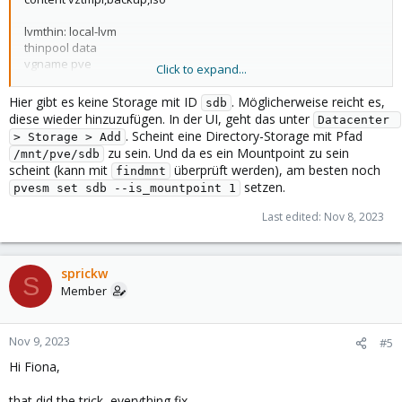
lvmthin: local-lvm
thinpool data
vgname pve
Click to expand...
content rootdir,images
Hier gibt es keine Storage mit ID
. Möglicherweise reicht es,
sdb
cifs: proxback2
diese wieder hinzuzufügen. In der UI, geht das unter
Datacenter 
path /mnt/pve/proxback2
. Scheint eine Directory-Storage mit Pfad
> Storage > Add
server 192.168.178.15
zu sein. Und da es ein Mountpoint zu sein
/mnt/pve/sdb
share proxback2
scheint (kann mit
überprüft werden), am besten noch
findmnt
content backup
setzen.
pvesm set sdb --is_mountpoint 1
prune-backups keep-all=1
username sprickw
Last edited:
Nov 8, 2023
zfspool: zfs-hdd
pool zfs-hdd
sprickw
content images,rootdir
S
mountpoint /zfs-hdd
Member
nodes warnow,spree,ems
sparse 0
Nov 9, 2023
#5
zfspool: zfs-ssd
Hi Fiona,
pool zfs-ssd
content images,rootdir
that did the trick, everything fix.