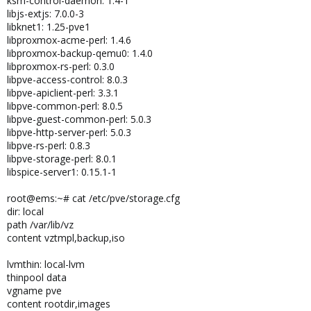
ksm-control-daemon: 1.4-1
libjs-extjs: 7.0.0-3
libknet1: 1.25-pve1
libproxmox-acme-perl: 1.4.6
libproxmox-backup-qemu0: 1.4.0
libproxmox-rs-perl: 0.3.0
libpve-access-control: 8.0.3
libpve-apiclient-perl: 3.3.1
libpve-common-perl: 8.0.5
libpve-guest-common-perl: 5.0.3
libpve-http-server-perl: 5.0.3
libpve-rs-perl: 0.8.3
libpve-storage-perl: 8.0.1
libspice-server1: 0.15.1-1
root@ems:~# cat /etc/pve/storage.cfg
dir: local
path /var/lib/vz
content vztmpl,backup,iso
lvmthin: local-lvm
thinpool data
vgname pve
content rootdir,images