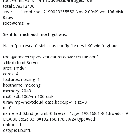
root@ems:~# ls -l
/mnt/pve/sdb/images/106
total 578312436
-rw-r----- 1 root root 2199023255552 Nov 2 09:49 vm-106-disk-
0.raw
root@ems:~#
Sieht für mich auch noch gut aus.
Nach "pct rescan" sieht das config file des LXC wie folgt aus
root@ems:/etc/pve/lxc# cat /etc/pve/lxc/106.conf
#Nextcloud-Server
arch: amd64
cores: 4
features: nesting=1
hostname: mekong
memory: 2048
mp0: sdb:106/vm-106-disk-
0.raw,mp=/nextcloud_data,backup=1,size=
0T
net0:
name=eth0,bridge=vmbr0,firewall=1,gw=192.168.178.1,hwaddr=9
E:CA:8C:85:26:33,ip=192.168.178.70/24,type=veth
onboot: 1
ostype: ubuntu