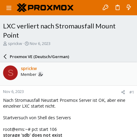
LXC verliert nach Stromausfall Mount
Point
T
S
sprickw
Nov 6, 2023
h
t
r
a
Proxmox VE (Deutsch/German)
e
r
a
t
sprickw
S
d
d
Member
s
a
t
t
a
e
Nov 6, 2023
#1
r
t
Nach Stromausfall Neustart Proxmox Server ist OK, aber eine
e
einzelner LXC startet nicht.
r
Startversuch von Shell des Servers
root@ems:~# pct start 106
storage 'sdb' does not exist