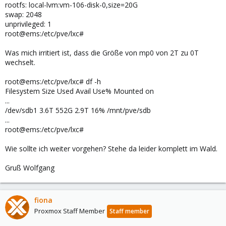
rootfs: local-lvm:vm-106-disk-0,size=20G
swap: 2048
unprivileged: 1
root@ems:/etc/pve/lxc#
Was mich irritiert ist, dass die Größe von mp0 von 2T zu 0T
wechselt.
root@ems:/etc/pve/lxc# df -h
Filesystem Size Used Avail Use% Mounted on
...
/dev/sdb1 3.6T 552G 2.9T 16% /mnt/pve/sdb
...
root@ems:/etc/pve/lxc#
Wie sollte ich weiter vorgehen? Stehe da leider komplett im Wald.
Gruß Wolfgang
fiona
Proxmox Staff Member
Staff member