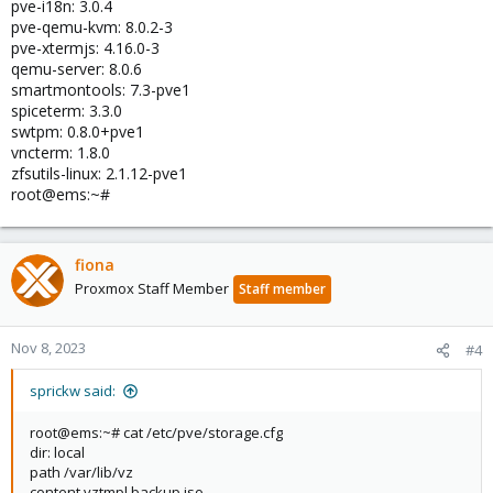
pve-i18n: 3.0.4
pve-qemu-kvm: 8.0.2-3
pve-xtermjs: 4.16.0-3
qemu-server: 8.0.6
smartmontools: 7.3-pve1
spiceterm: 3.3.0
swtpm: 0.8.0+pve1
vncterm: 1.8.0
zfsutils-linux: 2.1.12-pve1
root@ems:~#
fiona
Proxmox Staff Member
Staff member
Nov 8, 2023
#4
sprickw said:
root@ems:~# cat /etc/pve/storage.cfg
dir: local
path /var/lib/vz
content vztmpl,backup,iso