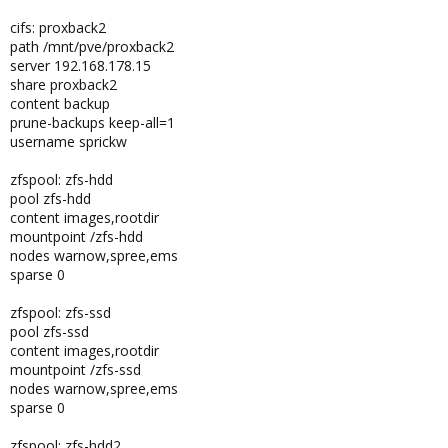
cifs: proxback2
path /mnt/pve/proxback2
server 192.168.178.15
share proxback2
content backup
prune-backups keep-all=1
username sprickw
zfspool: zfs-hdd
pool zfs-hdd
content images,rootdir
mountpoint /zfs-hdd
nodes warnow,spree,ems
sparse 0
zfspool: zfs-ssd
pool zfs-ssd
content images,rootdir
mountpoint /zfs-ssd
nodes warnow,spree,ems
sparse 0
zfspool: zfs-hdd2