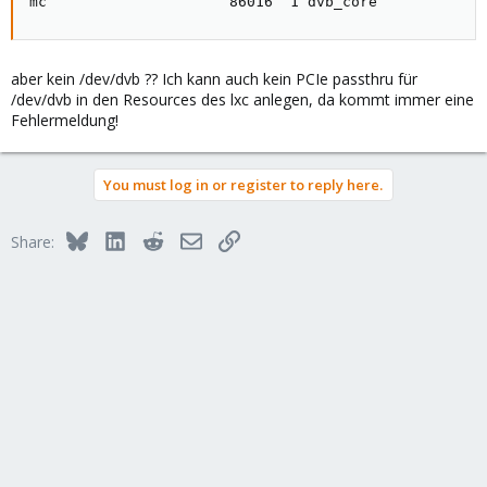
mc                     86016  1 dvb_core
aber kein /dev/dvb ?? Ich kann auch kein PCIe passthru für
/dev/dvb in den Resources des lxc anlegen, da kommt immer eine
Fehlermeldung!
You must log in or register to reply here.
Bluesky
LinkedIn
Reddit
Email
Link
Share: