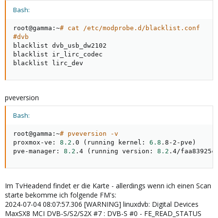
Bash:
root@gamma:~
# cat /etc/modprobe.d/blacklist.conf
#dvb
blacklist dvb_usb_dw2102

blacklist ir_lirc_codec

blacklist lirc_dev
pveversion
Bash:
root@gamma:~
# pveversion -v
proxmox-ve: 
8.2
.0 
(
running kernel: 
6.8
.8-2-pve
)
pve-manager: 
8.2
.4 
(
running version: 
8.2
.4/faa83925c
Im TvHeadend findet er die Karte - allerdings wenn ich einen Scan
starte bekomme ich folgende FM's:
2024-07-04 08:07:57.306 [WARNING] linuxdvb: Digital Devices
MaxSX8 MCI DVB-S/S2/S2X #7 : DVB-S #0 - FE_READ_STATUS