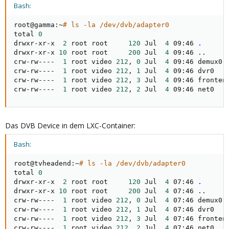
Bash:
root@gamma:~
# ls -la /dev/dvb/adapter0
total 
0
drwxr-xr-x  
2
 root root     
120
 Jul  
4
 09:46 
.
drwxr-xr-x 
10
 root root     
200
 Jul  
4
 09:46 
..
crw-rw----  
1
 root video 
212
, 
0
 Jul  
4
 09:46 demux0

crw-rw----  
1
 root video 
212
, 
1
 Jul  
4
 09:46 dvr0

crw-rw----  
1
 root video 
212
, 
3
 Jul  
4
 09:46 frontend
crw-rw----  
1
 root video 
212
, 
2
 Jul  
4
 09:46 net0
Das DVB Device in dem LXC-Container:
Bash:
root@tvheadend:~
# ls -la /dev/dvb/adapter0
total 
0
drwxr-xr-x  
2
 root root     
120
 Jul  
4
 07:46 
.
drwxr-xr-x 
10
 root root     
200
 Jul  
4
 07:46 
..
crw-rw----  
1
 root video 
212
, 
0
 Jul  
4
 07:46 demux0

crw-rw----  
1
 root video 
212
, 
1
 Jul  
4
 07:46 dvr0

crw-rw----  
1
 root video 
212
, 
3
 Jul  
4
 07:46 frontend
crw-rw----  
1
 root video 
212
, 
2
 Jul  
4
 07:46 net0