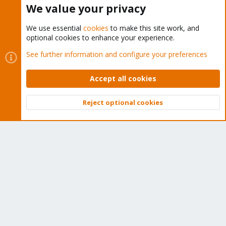
We value your privacy
We use essential
cookies
to make this site work, and
optional cookies to enhance your experience.
Cookies
Proxmox Support Forum - Light Mode
See further information and configure your preferences
Contact us
Terms and rules
Privacy policy
Help
Home
R
S
Accept all cookies
S
®
Community platform by XenForo
© 2010-2026 XenForo Ltd.
Reject optional cookies
Top
Bott