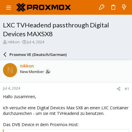
LXC TVHeadend passthrough Digital
Devices MAXSX8
T
S
nikkon
Jul 4, 2024
h
t
r
a
Proxmox VE (Deutsch/German)
e
r
a
t
nikkon
N
d
d
New Member
s
a
t
t
a
e
Jul 4, 2024
#1
r
t
Hallo zusammen,
e
r
ich versuche eine Digital Devices Max SX8 an einen LXC Container
durchzureichen - um sie mit TVHeadend zu benutzen.
Das DVB Device in dem Proxmox-Host: