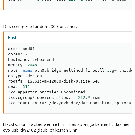
Das config File für den LXC Container:
Bash:
arch: amd64

cores: 
2
hostname: tvheadend

memory: 
2048
net0: 
name
=
eth0,bridge
=
multimed,firewall
=
1
,gw
=
,hwadd
ostype: debian

rootfs: ISCSI:vm-12000-disk-0,size
=
64G

swap: 
512
lxc.apparmor.profile: unconfined

lxc.cgroup2.devices.allow: c 
212
:* rwm

lxc.mount.entry: /dev/dvb dev/dvb none bind,optional
blacklist.conf (wobei wenn ich mir das so angucke macht das hier:
dvb_usb_dw2102 glaub ich keinen Sinn?)