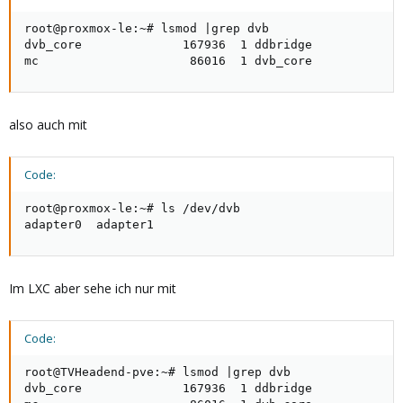
root@proxmox-le:~# lsmod |grep dvb

dvb_core              167936  1 ddbridge

mc                     86016  1 dvb_core
also auch mit
Code:
root@proxmox-le:~# ls /dev/dvb

adapter0  adapter1
Im LXC aber sehe ich nur mit
Code:
root@TVHeadend-pve:~# lsmod |grep dvb

dvb_core              167936  1 ddbridge
