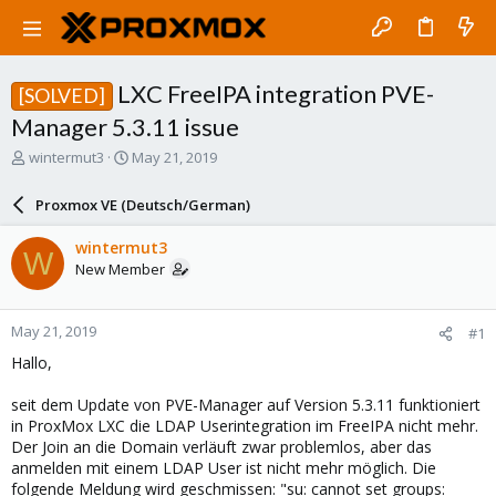
LXC FreeIPA integration PVE-
[SOLVED]
Manager 5.3.11 issue
T
S
wintermut3
May 21, 2019
h
t
r
a
Proxmox VE (Deutsch/German)
e
r
a
t
wintermut3
W
d
d
New Member
s
a
t
t
a
e
May 21, 2019
#1
r
t
Hallo,
e
r
seit dem Update von PVE-Manager auf Version 5.3.11 funktioniert
in ProxMox LXC die LDAP Userintegration im FreeIPA nicht mehr.
Der Join an die Domain verläuft zwar problemlos, aber das
anmelden mit einem LDAP User ist nicht mehr möglich. Die
folgende Meldung wird geschmissen: "su: cannot set groups: