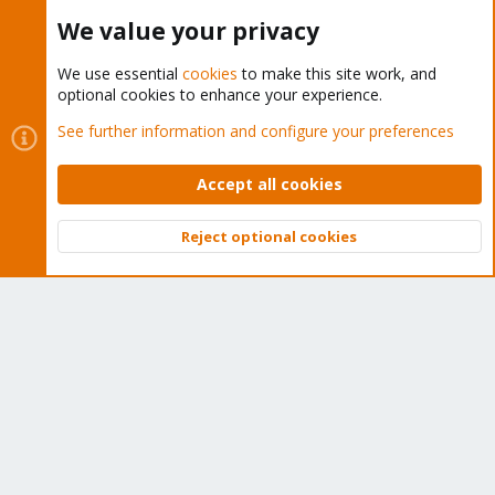
Buy now!
We value your privacy
We use essential
cookies
to make this site work, and
optional cookies to enhance your experience.
Cookies
Proxmox Support Forum - Light Mode
See further information and configure your preferences
Contact us
Terms and rules
Privacy policy
Help
Home
R
S
Accept all cookies
S
®
Community platform by XenForo
© 2010-2026 XenForo Ltd.
Reject optional cookies
Top
Bott