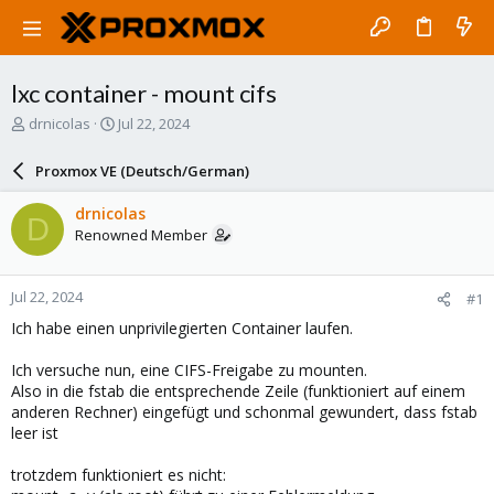
lxc container - mount cifs
T
S
drnicolas
Jul 22, 2024
h
t
r
a
Proxmox VE (Deutsch/German)
e
r
a
t
drnicolas
D
d
d
Renowned Member
s
a
t
t
a
e
Jul 22, 2024
#1
r
t
Ich habe einen unprivilegierten Container laufen.
e
r
Ich versuche nun, eine CIFS-Freigabe zu mounten.
Also in die fstab die entsprechende Zeile (funktioniert auf einem
anderen Rechner) eingefügt und schonmal gewundert, dass fstab
leer ist
trotzdem funktioniert es nicht: