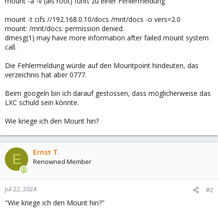
mount -a -v (als root) führt zu einer Fehlermeldung
mount -t cifs //192.168.0.10/docs /mnt/docs -o vers=2.0
mount: /mnt/docs: permission denied.
dmesg(1) may have more information after failed mount system
call.
Die Fehlermeldung würde auf den Mountpoint hindeuten, das
verzeichnis hat aber 0777.
Beim googeln bin ich darauf gestossen, dass möglicherweise das
LXC schuld sein könnte.
Wie kriege ich den Mount hin?
Ernst T.
E
Renowned Member
Jul 22, 2024
#2
"Wie kriege ich den Mount hin?"