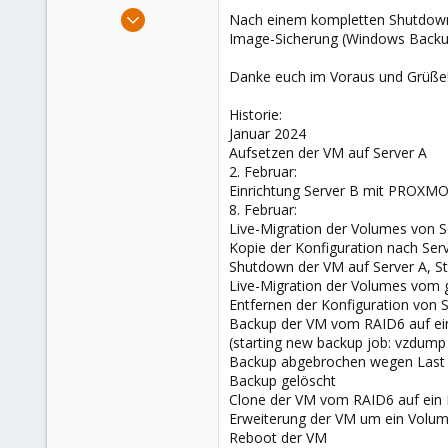
e
Apr 29, 2014
Nach einem kompletten Shutdown (
r
17
Image-Sicherung (Windows Backup
0
Danke euch im Voraus und Grüße
66
Hamburg, Germany
Historie:
Januar 2024
Aufsetzen der VM auf Server A
2. Februar:
Einrichtung Server B mit PROXMO
8. Februar:
Live-Migration der Volumes von 
Kopie der Konfiguration nach Ser
Shutdown der VM auf Server A, St
Live-Migration der Volumes vom 
Entfernen der Konfiguration von 
Backup der VM vom RAID6 auf ei
(starting new backup job: vzdump
Backup abgebrochen wegen Last (b
Backup gelöscht
Clone der VM vom RAID6 auf ein
Erweiterung der VM um ein Volu
Reboot der VM