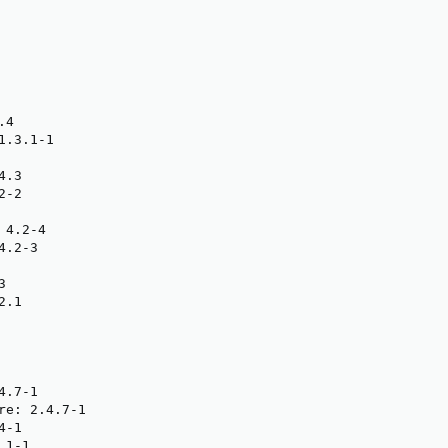
4

.3.1-1

.3

-2

4.2-4

.2-3



.1

.7-1

re: 2.4.7-1

-1

1-1
