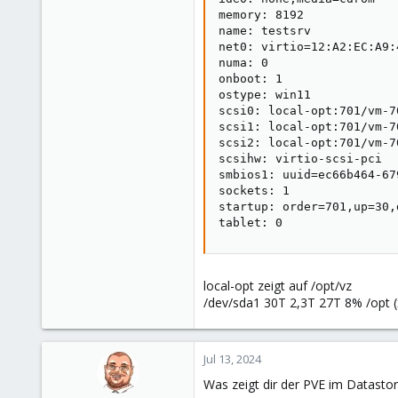
memory: 8192

name: testsrv

net0: virtio=12:A2:EC:A9:
numa: 0

onboot: 1

ostype: win11

scsi0: local-opt:701/vm-7
scsi1: local-opt:701/vm-7
scsi2: local-opt:701/vm-7
scsihw: virtio-scsi-pci

smbios1: uuid=ec66b464-67
sockets: 1

startup: order=701,up=30,d
tablet: 0
local-opt zeigt auf /opt/vz
/dev/sda1 30T 2,3T 27T 8% /opt (
Jul 13, 2024
Was zeigt dir der PVE im Datastor