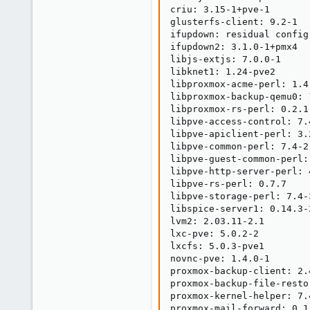
criu: 3.15-1+pve-1

glusterfs-client: 9.2-1

ifupdown: residual config

ifupdown2: 3.1.0-1+pmx4

libjs-extjs: 7.0.0-1

libknet1: 1.24-pve2

libproxmox-acme-perl: 1.4.
libproxmox-backup-qemu0: 1
libproxmox-rs-perl: 0.2.1

libpve-access-control: 7.4
libpve-apiclient-perl: 3.2
libpve-common-perl: 7.4-2

libpve-guest-common-perl: 
libpve-http-server-perl: 4
libpve-rs-perl: 0.7.7

libpve-storage-perl: 7.4-3
libspice-server1: 0.14.3-2
lvm2: 2.03.11-2.1

lxc-pve: 5.0.2-2

lxcfs: 5.0.3-pve1

novnc-pve: 1.4.0-1

proxmox-backup-client: 2.4
proxmox-backup-file-resto
proxmox-kernel-helper: 7.4
proxmox-mail-forward: 0.1.