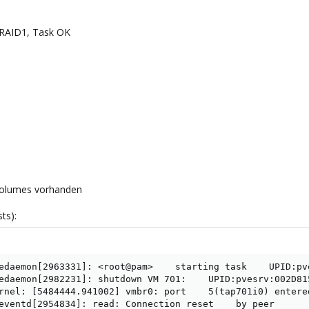
 RAID1, Task OK
 Volumes vorhanden
ts):
edaemon[2963331]: <root@pam>    starting task    UPID:pv
edaemon[2982231]: shutdown VM 701:    UPID:pvesrv:002D81
rnel: [5484444.941002] vmbr0: port    5(tap701i0) entered
eventd[2954834]: read: Connection reset    by peer
