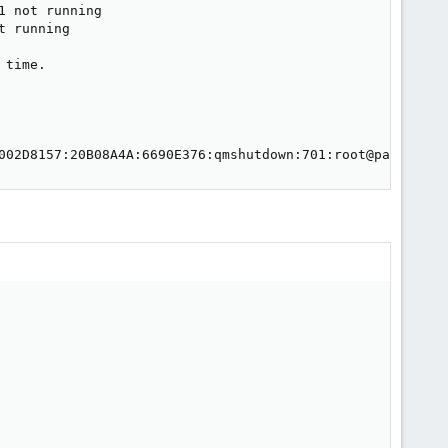
 not running

 running

time.

002D8157:20B08A4A:6690E376:qmshutdown:701:root@pam:    O