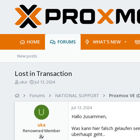
HOME
FORUMS
WHAT'S NEW
New posts
Lost in Transaction
T
S
uka
Jul 13, 2024
h
t
r
a
Forums
NATIONAL SUPPORT
Proxmox VE (
e
r
a
t
Jul 13, 2024
d
d
U
s
a
Hallo zusammen,
t
t
uka
a
e
Was kann hier falsch gelaufen sei
Renowned Member
r
überhaupt geht...
t