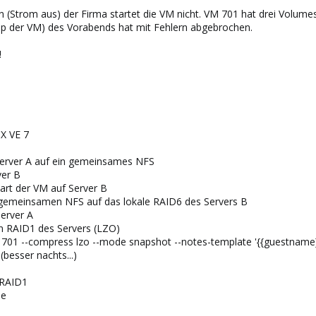
Strom aus) der Firma startet die VM nicht. VM 701 hat drei Volumes
 der VM) des Vorabends hat mit Fehlern abgebrochen.
!
X VE 7
Server A auf ein gemeinsames NFS
ver B
art der VM auf Server B
gemeinsamen NFS auf das lokale RAID6 des Servers B
Server A
n RAID1 des Servers (LZO)
 701 --compress lzo --mode snapshot --notes-template '{{guestname}}
esser nachts...)
 RAID1
me