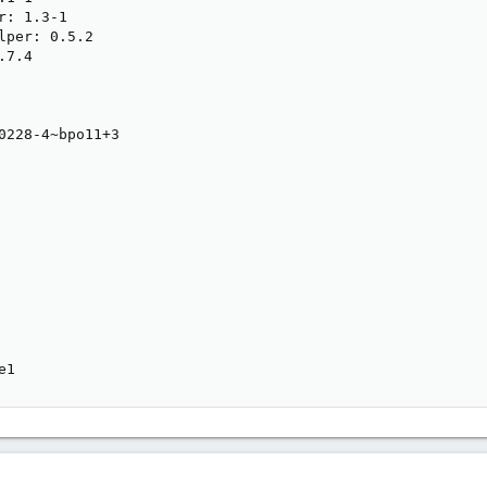
: 1.3-1

lper: 0.5.2

7.4

0228-4~bpo11+3

e1