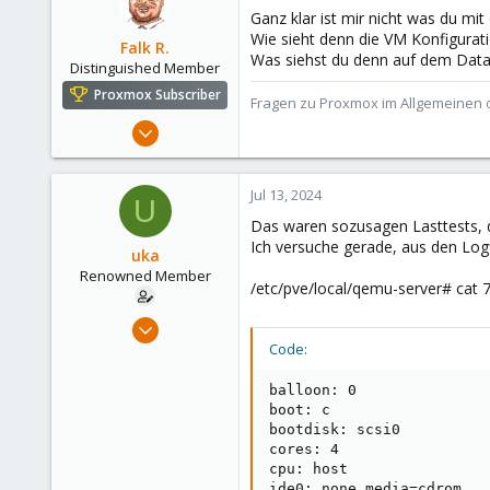
Ganz klar ist mir nicht was du mi
Wie sieht denn die VM Konfigurat
Falk R.
Was siehst du denn auf dem Datas
Distinguished Member
Proxmox Subscriber
Fragen zu Proxmox im Allgemeinen o
Aug 2, 2021
6,852
2,915
Jul 13, 2024
U
278
Das waren sozusagen Lasttests, de
47
Ich versuche gerade, aus den Logfi
uka
Alfhausen, Germany
Renowned Member
/etc/pve/local/qemu-server# cat 
roesing.it
Apr 29, 2014
17
Code:
0
balloon: 0

66
boot: c

Hamburg, Germany
bootdisk: scsi0

cores: 4

cpu: host

ide0: none,media=cdrom
