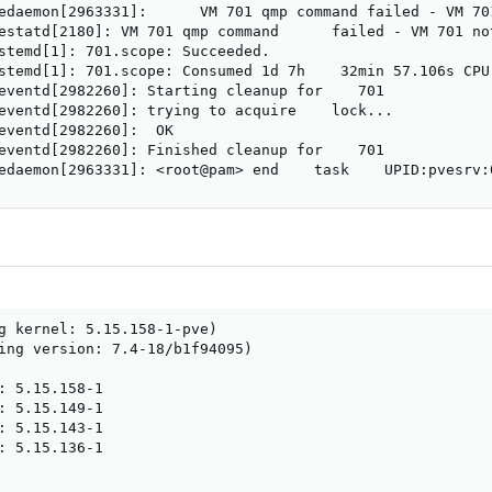
edaemon[2963331]:      VM 701 qmp command failed - VM 701
estatd[2180]: VM 701 qmp command      failed - VM 701 not
stemd[1]: 701.scope: Succeeded.

stemd[1]: 701.scope: Consumed 1d 7h    32min 57.106s CPU 
eventd[2982260]: Starting cleanup for    701

eventd[2982260]: trying to acquire    lock...

eventd[2982260]:  OK

eventd[2982260]: Finished cleanup for    701

edaemon[2963331]: <root@pam> end    task    UPID:pvesrv:
g kernel: 5.15.158-1-pve)

ing version: 7.4-18/b1f94095)

: 5.15.158-1

: 5.15.149-1

: 5.15.143-1

: 5.15.136-1
