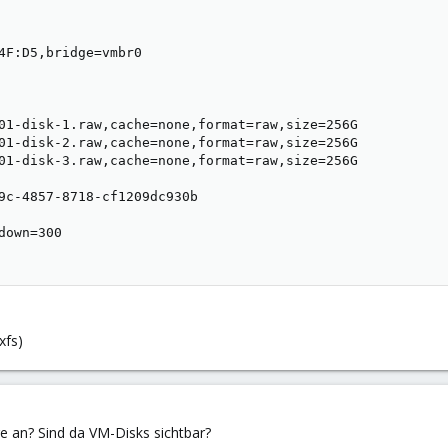
4F:D5,bridge=vmbr0

01-disk-1.raw,cache=none,format=raw,size=256G

01-disk-2.raw,cache=none,format=raw,size=256G

01-disk-3.raw,cache=none,format=raw,size=256G

9c-4857-8718-cf1209dc930b

own=300

xfs)
e an? Sind da VM-Disks sichtbar?