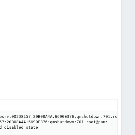
esrv:002D8157:20B08A4A:6690E376:qmshutdown:701:root@pam:

57:20B08A4A:6690E376:qmshutdown:701:root@pam:

 disabled state
