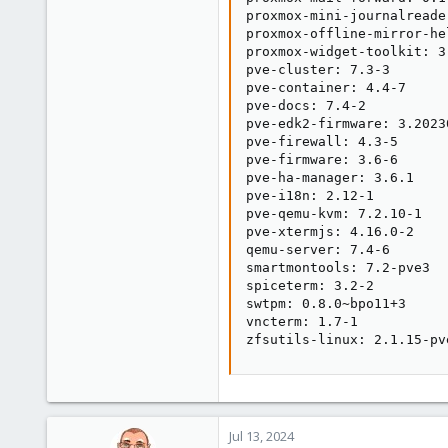
proxmox-mini-journalreader
proxmox-offline-mirror-he
proxmox-widget-toolkit: 3.
pve-cluster: 7.3-3

pve-container: 4.4-7

pve-docs: 7.4-2

pve-edk2-firmware: 3.2023
pve-firewall: 4.3-5

pve-firmware: 3.6-6

pve-ha-manager: 3.6.1

pve-i18n: 2.12-1

pve-qemu-kvm: 7.2.10-1

pve-xtermjs: 4.16.0-2

qemu-server: 7.4-6

smartmontools: 7.2-pve3

spiceterm: 3.2-2

swtpm: 0.8.0~bpo11+3

vncterm: 1.7-1

zfsutils-linux: 2.1.15-pv
Jul 13, 2024