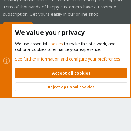
Tens of thousands of happy customers have a Proxmox
subscription. Get yours easily in our online shop.
Buy now!
We value your privacy
We use essential
cookies
to make this site work, and
optional cookies to enhance your experience.
Cookies
Proxmox Support Forum - Light Mode
See further information and configure your preferences
Contact us
Terms and rules
Privacy policy
Help
Home
R
S
Accept all cookies
S
®
Community platform by XenForo
© 2010-2026 XenForo Ltd.
Reject optional cookies
Top
Bott