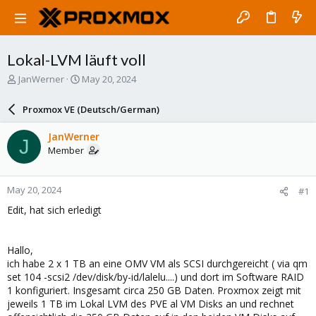
Lokal-LVM läuft voll
T
S
JanWerner
May 20, 2024
h
t
r
a
Proxmox VE (Deutsch/German)
e
r
a
t
JanWerner
J
d
d
Member
s
a
t
t
a
e
May 20, 2024
#1
r
t
Edit, hat sich erledigt
e
r
Hallo,
ich habe 2 x 1 TB an eine OMV VM als SCSI durchgereicht ( via qm
set 104 -scsi2 /dev/disk/by-id/lalelu....) und dort im Software RAID
1 konfiguriert. Insgesamt circa 250 GB Daten. Proxmox zeigt mit
jeweils 1 TB im Lokal LVM des PVE al VM Disks an und rechnet