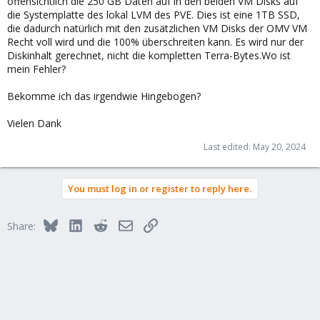
offensichtlich die 250 GB Daten auf in den beiden VM Disks auf
die Systemplatte des lokal LVM des PVE. Dies ist eine 1TB SSD,
die dadurch natürlich mit den zusätzlichen VM Disks der OMV VM
Recht voll wird und die 100% überschreiten kann. Es wird nur der
Diskinhalt gerechnet, nicht die kompletten Terra-Bytes.Wo ist
mein Fehler?
Bekomme ich das irgendwie Hingebogen?
Vielen Dank
Last edited:
May 20, 2024
You must log in or register to reply here.
Bluesky
LinkedIn
Reddit
Email
Link
Share: