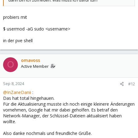
Sep 03 23:23:34 pve systemd[1]: Started cockpit.ser
Sep 03 23:23:34 pve cockpit-tls[1155]: cockpit-tls
Sep 03 23:23:37 pve cockpit-tls[1155]: cockpit-tls
probiers mit
Sep 03 23:23:38 pve cockpit-tls[1155]: cockpit-tls
Sep 03 23:23:38 pve cockpit-tls[1155]: cockpit-tls
$ usermod -aG sudo <username>
Sep 03 23:23:38 pve cockpit-tls[1155]: cockpit-tls
lines 1-55
in der pve shell
Was nun?
omavoss
Wenn es größere Umstände macht, Cockpit zum laufen zu
O
Active Member
bewegen, lasse ich es lieber.
Sep 8, 2024
#12
@InZaneDanii
:
Das hat total hingehauen.
Für die Aktualisierung musste ich noch einige kleinere Änderungen
vornehmen, Google hat mir dabei geholfen. Es betraf den
Network-Manager, der Schlüssel-Dateien aktualisiert haben
wollte.
Also danke nochmals und freundliche Grüße.