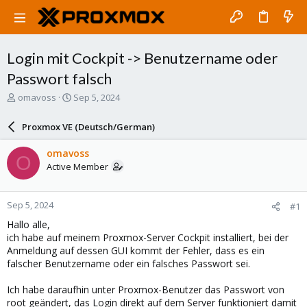
Login mit Cockpit -> Benutzername oder
Passwort falsch
T
S
omavoss
Sep 5, 2024
h
t
r
a
Proxmox VE (Deutsch/German)
e
r
a
t
omavoss
O
d
d
Active Member
s
a
t
t
a
e
Sep 5, 2024
#1
r
t
Hallo alle,
e
ich habe auf meinem Proxmox-Server Cockpit installiert, bei der
r
Anmeldung auf dessen GUI kommt der Fehler, dass es ein
falscher Benutzername oder ein falsches Passwort sei.
Ich habe daraufhin unter Proxmox-Benutzer das Passwort von
root geändert, das Login direkt auf dem Server funktioniert damit