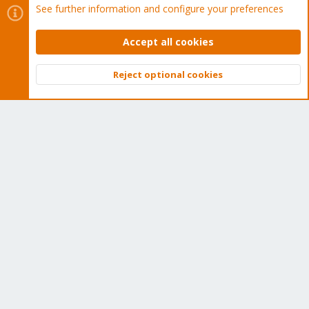
See further information and configure your preferences
Tens of thousands of happy customers have a Proxmox
subscription. Get yours easily in our online shop.
Accept all cookies
Buy now!
Reject optional cookies
Top
Bott
Cookies
Proxmox Support Forum - Light Mode
Contact us
Terms and rules
Privacy policy
Help
Home
R
S
S
®
Community platform by XenForo
© 2010-2026 XenForo Ltd.