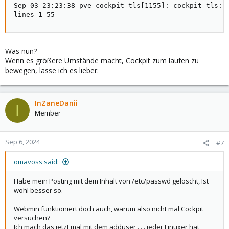
Sep 03 23:23:38 pve cockpit-tls[1155]: cockpit-tls: g
lines 1-55
Was nun?
Wenn es größere Umstände macht, Cockpit zum laufen zu
bewegen, lasse ich es lieber.
InZaneDanii
I
Member
Sep 6, 2024
#7
omavoss said:
Habe mein Posting mit dem Inhalt von /etc/passwd gelöscht, Ist
wohl besser so.
Webmin funktioniert doch auch, warum also nicht mal Cockpit
versuchen?
Ich mach das jetzt mal mit dem adduser . . . jeder Linuxer hat