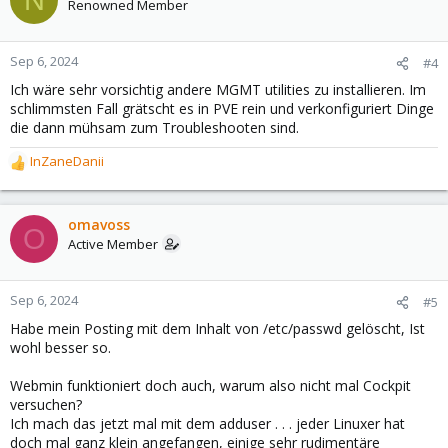
Renowned Member
Sep 6, 2024
#4
Ich wäre sehr vorsichtig andere MGMT utilities zu installieren. Im
schlimmsten Fall grätscht es in PVE rein und verkonfiguriert Dinge
die dann mühsam zum Troubleshooten sind.
InZaneDanii
R
e
a
c
omavoss
O
t
Active Member
i
o
n
Sep 6, 2024
#5
s
Habe mein Posting mit dem Inhalt von /etc/passwd gelöscht, Ist
:
wohl besser so.
Webmin funktioniert doch auch, warum also nicht mal Cockpit
versuchen?
Ich mach das jetzt mal mit dem adduser . . . jeder Linuxer hat
doch mal ganz klein angefangen, einige sehr rudimentäre