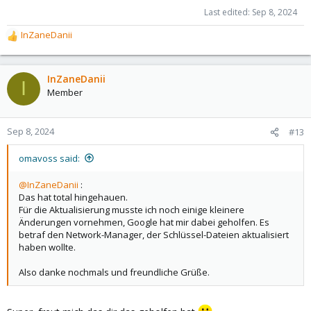
Last edited:
Sep 8, 2024
InZaneDanii
R
e
a
c
InZaneDanii
I
t
Member
i
o
n
Sep 8, 2024
#13
s
:
omavoss said:
@InZaneDanii
:
Das hat total hingehauen.
Für die Aktualisierung musste ich noch einige kleinere
Änderungen vornehmen, Google hat mir dabei geholfen. Es
betraf den Network-Manager, der Schlüssel-Dateien aktualisiert
haben wollte.
Also danke nochmals und freundliche Grüße.