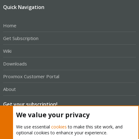
Quick Navigation
Home
Get Subscription
Wiki
Downloads
Proxmox Customer Portal
About
Get your subscription!
We value your privacy
The Proxmox team works very hard to make sure you are
We use essential
cookies
to make this site work, and
running the best software and getting stable updates and
optional cookies to enhance your experience.
security enhancements, as well as quick enterprise support.