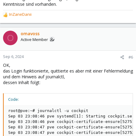
Kenntnisse sind vorhanden.
InZaneDanii
R
e
a
c
omavoss
O
t
Active Member
i
o
n
Sep 6, 2024
#6
s
OK,
:
das Login funktionierte, quittierte es aber mit einer Fehlermeldung
und dem Hinweis auf journalctl,
dessen Inhalt folgt:
Code:
root@pve:~# journalctl -u cockpit

Sep 03 23:08:46 pve systemd[1]: Starting cockpit.serv
Sep 03 23:08:46 pve cockpit-certificate-ensure[527519
Sep 03 23:08:47 pve cockpit-certificate-ensure[52752
Sep 03 23:08:47 pve cockpit-certificate-ensure[52752