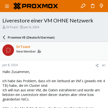
Liverestore einer VM OHNE Netzwerk
T
S
DrToast
Jan 8, 2024
h
t
r
a
Proxmox VE (Deutsch/German)
e
r
a
t
DrToast
D
d
d
New Member
s
a
t
t
a
e
Jan 8, 2024
#1
r
t
Hallo Zusammen,
e
r
ich habe das Problem, dass ich ein Verbund an VM´s (jeweils mit 4
TB) habe, die im Cluster sind.
Ich will nun aus einer VM, die Daten extrahieren und würde am
liebsten ein Liverestore eben dieser starten aber ohne bzw
geänderten NICs.