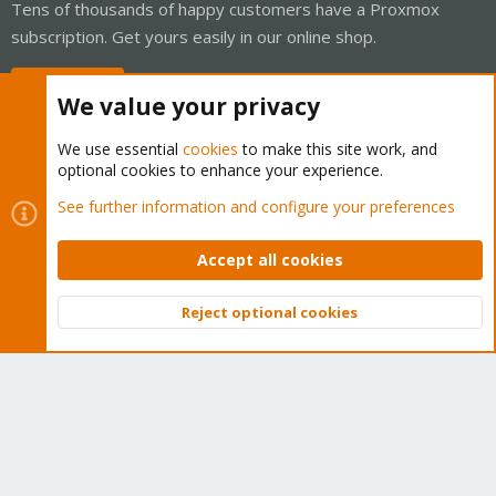
Tens of thousands of happy customers have a Proxmox
subscription. Get yours easily in our online shop.
Buy now!
We value your privacy
We use essential
cookies
to make this site work, and
optional cookies to enhance your experience.
Cookies
Proxmox Support Forum - Light Mode
See further information and configure your preferences
Contact us
Terms and rules
Privacy policy
Help
Home
R
S
Accept all cookies
S
®
Community platform by XenForo
© 2010-2026 XenForo Ltd.
Reject optional cookies
Top
Bott