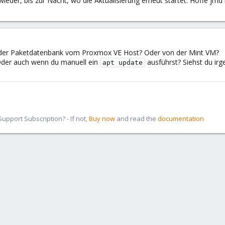
ieder, bis zur Nacht, wo die Aktualisierung erneut startet. Hoffe jmd
g der Paketdatenbank vom Proxmox VE Host? Oder von der Mint VM?
Oder auch wenn du manuell ein
ausführst? Siehst du ir
apt update
pport Subscription? - If not,
Buy now
and read the
documentation