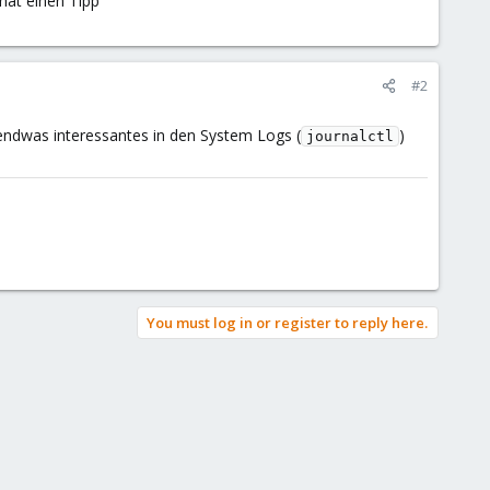
 hat einen Tipp
#2
gendwas interessantes in den System Logs (
)
journalctl
You must log in or register to reply here.