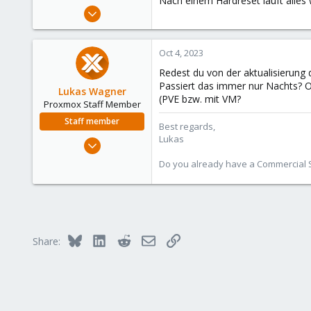
Nach einem Hardreset läuft alles w
e
Oct 3, 2023
r
1
0
Oct 4, 2023
6
Redest du von der aktualisierun
Passiert das immer nur Nachts? 
Lukas Wagner
(PVE bzw. mit VM?
Proxmox Staff Member
Staff member
Best regards,
Lukas
Oct 3, 2022
601
Do you already have a Commercial Su
231
53
Bluesky
LinkedIn
Reddit
Email
Link
Share: