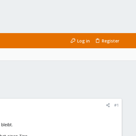
Log in
Register
#1
bleibt.