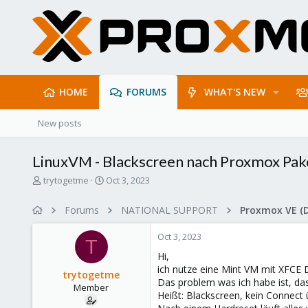
HOME
FORUMS
WHAT'S NEW
New posts
LinuxVM - Blackscreen nach Proxmox Pak
T
S
trytogetme
Oct 3, 2023
h
t
r
a
Forums
NATIONAL SUPPORT
Proxmox VE (
e
r
a
t
Oct 3, 2023
d
d
T
s
a
Hi,
t
t
ich nutze eine Mint VM mit XFCE 
trytogetme
a
e
Das problem was ich habe ist, das
Member
r
Heißt: Blackscreen, kein Connect
t