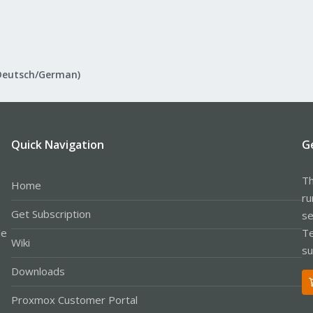
Deutsch/German)
Quick Navigation
G
Th
Home
ru
Get Subscription
se
le
Te
Wiki
su
Downloads
Proxmox Customer Portal