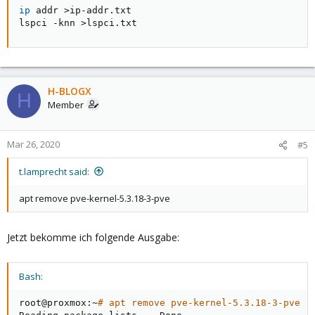
ip
 addr 
>
ip-addr.txt

lspci -knn 
>
lspci.txt
H-BLOGX
H
Member
Mar 26, 2020
#5
t.lamprecht said:
apt remove pve-kernel-5.3.18-3-pve
Jetzt bekomme ich folgende Ausgabe:
Bash:
root@proxmox:~
# apt remove pve-kernel-5.3.18-3-pve