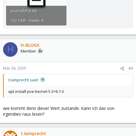
journalctl-b.txt
122.3 KB · Views: 4
H-BLOGX
H
Member
Mar 26, 2020
#9
t.lamprecht said:
apt install pve-kernel-5.3=6.1-5
wie kommt denn dieser Wert zustande. Kann ich das von
irgendwo raus lesen?
t.lamprecht