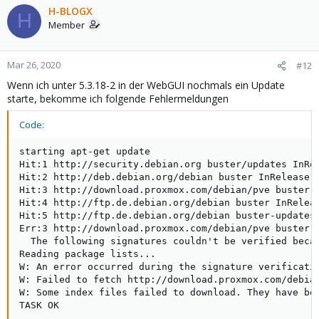
H-BLOGX
H
Member
Mar 26, 2020
#12
Wenn ich unter 5.3.18-2 in der WebGUI nochmals ein Update
starte, bekomme ich folgende Fehlermeldungen
Code:
starting apt-get update

Hit:1 http://security.debian.org buster/updates InRel
Hit:2 http://deb.debian.org/debian buster InRelease

Hit:3 http://download.proxmox.com/debian/pve buster I
Hit:4 http://ftp.de.debian.org/debian buster InReleas
Hit:5 http://ftp.de.debian.org/debian buster-updates 
Err:3 http://download.proxmox.com/debian/pve buster I
  The following signatures couldn't be verified becau
Reading package lists...

W: An error occurred during the signature verificati
W: Failed to fetch http://download.proxmox.com/debia
W: Some index files failed to download. They have bee
TASK OK