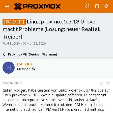
Linux proxmox 5.3.18-3-pve
[SOLVED]
macht Probleme (Lösung: neuer Realtek
Treiber)
T
S
H-BLOGX
Mar 26, 2020
h
t
r
a
Proxmox VE (Deutsch/German)
e
r
a
t
H-BLOGX
H
d
d
Member
s
a
t
t
a
e
Mar 26, 2020
#1
r
t
Guten Morgen, habe Gestern von Linux proxmox 5.3.18-2-pve auf
e
Linux proxmox 5.3.18-3-pve ein Update gefahren. Leider scheint
r
bei mir die Linux proxmox 5.3.18--pve nicht sauber zu laufen.
Wenn ich damit boote, komme ich mit dem PM Host nicht ins
Internet und auch auf den PM via SSH nicht drauf. Scheint also