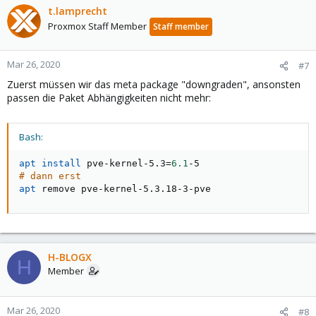
t.lamprecht
Proxmox Staff Member
Staff member
Mar 26, 2020
#7
Zuerst müssen wir das meta package "downgraden", ansonsten
passen die Paket Abhängigkeiten nicht mehr:
Bash:
apt
install
 pve-kernel-5.3
=
6.1
# dann erst
apt
 remove pve-kernel-5.3.18-3-pve
H-BLOGX
H
Member
Mar 26, 2020
#8