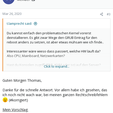
Mar 26, 2020
#3
t.lamprecht said:
Du kannst einfach den problematischen Kernel vorerst
deinstallieren. Es gibt zwar Wege den GRUB Eintrag für den
reboot anders zu setzen, ist aber etwas mühsam wie ich finde..
Interessanter wäre wieso dass passiert, welche HW läuft da?
Also CPU, Mainboard, Netzwerkarten?
Hast du Konsolen zugriff (IPMI, iKVM oder so) auf den Server?
Click to expand...
Dann könnte man das genauer analysieren..
Guten Morgen Thomas,
Danke für die schnelle Antwort. Vor allem habe ich gesehen, das
ich noch nicht wach war, bei meinen ganzen Rechtschreibfehlern
(#korrigiert)
Mein Vorschlag: