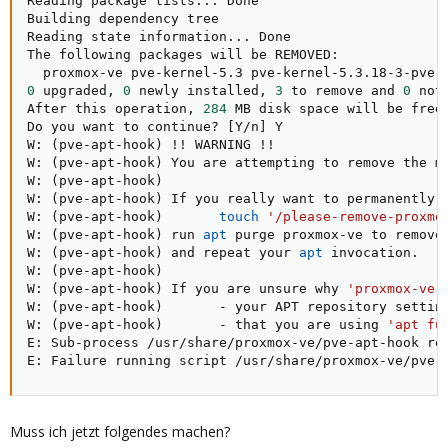
Reading package lists
..
. Done

Building dependency tree

Reading state information
..
. Done

The following packages will be REMOVED:

0
 upgraded, 
0
 newly installed, 
3
 to remove and 
0
 not
After this operation, 
284
 MB disk space will be freed
Do you want to continue? 
[
Y/n
]
 Y

W: 
(
pve-apt-hook
)
!
!
 WARNING 
!
!
W: 
(
pve-apt-hook
)
 You are attempting to remove the m
W: 
(
pve-apt-hook
)
W: 
(
pve-apt-hook
)
 If you really want to permanently 
W: 
(
pve-apt-hook
)
touch
'/please-remove-proxmo
W: 
(
pve-apt-hook
)
 run 
apt
 purge proxmox-ve to remove 
W: 
(
pve-apt-hook
)
 and repeat your 
apt
 invocation.

W: 
(
pve-apt-hook
)
W: 
(
pve-apt-hook
)
 If you are unsure why 
'proxmox-ve'
W: 
(
pve-apt-hook
)
       - your APT repository setting
W: 
(
pve-apt-hook
)
       - that you are using 
'apt fu
E: Sub-process /usr/share/proxmox-ve/pve-apt-hook re
E: Failure running script /usr/share/proxmox-ve/pve-
Muss ich jetzt folgendes machen?