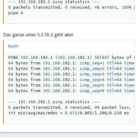
--- 
192.168
.192.1 
ping
6
 packets transmitted, 
0
 received, +6 errors, 
100
% p
pipe 
4
Das ganze unter 5.3.18-2 geht aber
Bash:
PING 
192.168
.192.1 
(
192.168
.192.1
)
56
(
84
)
64
 bytes from 
192.168
.192.1: 
icmp_seq
=
1
ttl
=
64
time
=
64
 bytes from 
192.168
.192.1: 
icmp_seq
=
2
ttl
=
64
time
=
64
 bytes from 
192.168
.192.1: 
icmp_seq
=
3
ttl
=
64
time
=
64
 bytes from 
192.168
.192.1: 
icmp_seq
=
4
ttl
=
64
time
=
64
 bytes from 
192.168
.192.1: 
icmp_seq
=
5
ttl
=
64
time
=
64
 bytes from 
192.168
.192.1: 
icmp_seq
=
6
ttl
=
64
time
=
--- 
192.168
.192.1 
ping
6
 packets transmitted, 
6
 received, 
0
% packet loss, 
t
rtt min/avg/max/mdev 
=
0.672
/0.805/1.266/0.210 ms