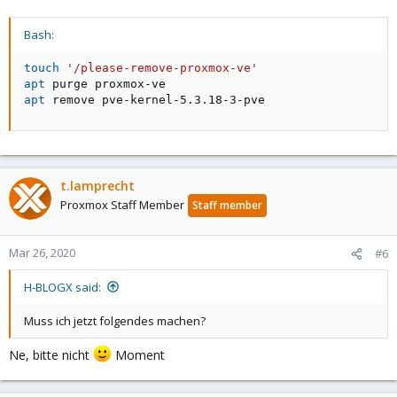
Bash:
touch
'/please-remove-proxmox-ve'
apt
apt
 remove pve-kernel-5.3.18-3-pve
t.lamprecht
Proxmox Staff Member
Staff member
Mar 26, 2020
#6
H-BLOGX said:
Muss ich jetzt folgendes machen?
Ne, bitte nicht
Moment