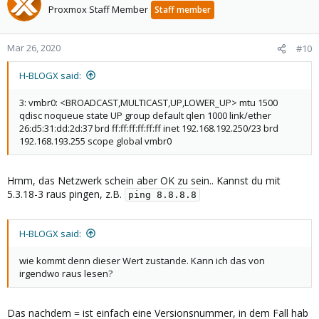
Proxmox Staff Member
Staff member
Mar 26, 2020
#10
H-BLOGX said:
3: vmbr0: <BROADCAST,MULTICAST,UP,LOWER_UP> mtu 1500
qdisc noqueue state UP group default qlen 1000 link/ether
26:d5:31:dd:2d:37 brd ff:ff:ff:ff:ff:ff inet 192.168.192.250/23 brd
192.168.193.255 scope global vmbr0
Hmm, das Netzwerk schein aber OK zu sein.. Kannst du mit
5.3.18-3 raus pingen, z.B.
ping 8.8.8.8
H-BLOGX said:
wie kommt denn dieser Wert zustande. Kann ich das von
irgendwo raus lesen?
Das nachdem = ist einfach eine Versionsnummer, in dem Fall hab