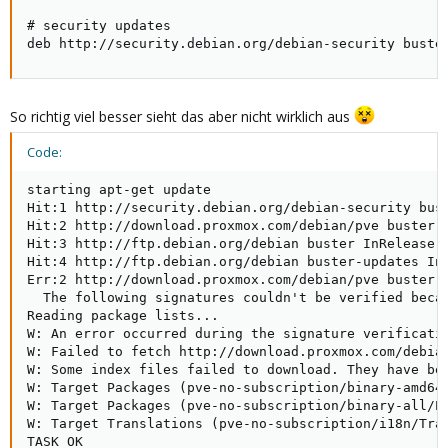
# security updates

deb http://security.debian.org/debian-security buste
So richtig viel besser sieht das aber nicht wirklich aus
Code:
starting apt-get update

Hit:1 http://security.debian.org/debian-security bust
Hit:2 http://download.proxmox.com/debian/pve buster I
Hit:3 http://ftp.debian.org/debian buster InRelease

Hit:4 http://ftp.debian.org/debian buster-updates InR
Err:2 http://download.proxmox.com/debian/pve buster I
  The following signatures couldn't be verified becau
Reading package lists...

W: An error occurred during the signature verificati
W: Failed to fetch http://download.proxmox.com/debia
W: Some index files failed to download. They have bee
W: Target Packages (pve-no-subscription/binary-amd64
W: Target Packages (pve-no-subscription/binary-all/P
W: Target Translations (pve-no-subscription/i18n/Tra
TASK OK