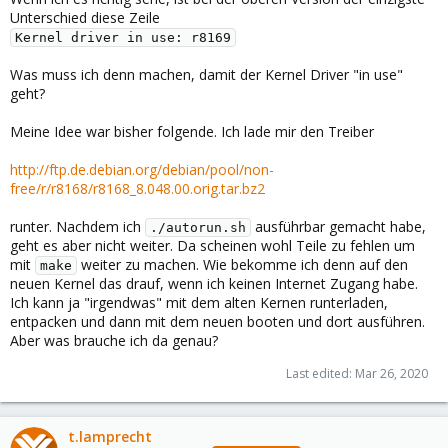
Unterschied diese Zeile
Kernel driver in use: r8169
Was muss ich denn machen, damit der Kernel Driver "in use"
geht?
Meine Idee war bisher folgende. Ich lade mir den Treiber
http://ftp.de.debian.org/debian/pool/non-
free/r/r8168/r8168_8.048.00.orig.tar.bz2
runter. Nachdem ich
ausführbar gemacht habe,
./autorun.sh
geht es aber nicht weiter. Da scheinen wohl Teile zu fehlen um
mit
weiter zu machen. Wie bekomme ich denn auf den
make
neuen Kernel das drauf, wenn ich keinen Internet Zugang habe.
Ich kann ja "irgendwas" mit dem alten Kernen runterladen,
entpacken und dann mit dem neuen booten und dort ausführen.
Aber was brauche ich da genau?
Last edited:
Mar 26, 2020
t.lamprecht