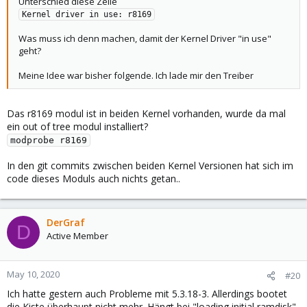
Unterschied diese Zeile
Kernel driver in use: r8169
Was muss ich denn machen, damit der Kernel Driver "in use"
geht?
Meine Idee war bisher folgende. Ich lade mir den Treiber
Das r8169 modul ist in beiden Kernel vorhanden, wurde da mal
ein out of tree modul installiert?
modprobe r8169
In den git commits zwischen beiden Kernel Versionen hat sich im
code dieses Moduls auch nichts getan..
DerGraf
D
Active Member
May 10, 2020
#20
Ich hatte gestern auch Probleme mit 5.3.18-3. Allerdings bootet
die Kiste überhaupt nicht mehr. Hängt bei "loading initial ramdisk".