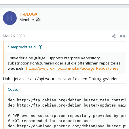
H-BLOGX
H
Member
Mar 26, 2020
#16
t.lamprecht said:
Entweder eine gültige Support/Enterprise Repository
subscription konfigurieren oder auf die öffentlichen repositories
wechseln:
https://pve.proxmox.com/wiki/Package_Repositories
Habe jetzt die /etc/apt/sources.list auf diesen Eintrag geändert
Code:
deb http://ftp.debian.org/debian buster main contrib

deb http://ftp.debian.org/debian buster-updates main 
# PVE pve-no-subscription repository provided by prox
# NOT recommended for production use

deb http://download.proxmox.com/debian/pve buster pve