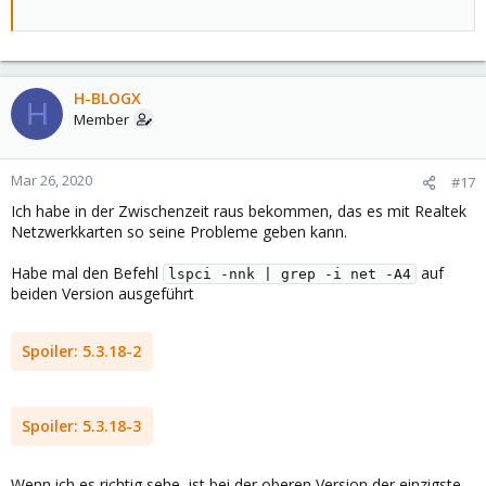
H-BLOGX
H
Member
Mar 26, 2020
#17
Ich habe in der Zwischenzeit raus bekommen, das es mit Realtek
Netzwerkkarten so seine Probleme geben kann.
Habe mal den Befehl
auf
lspci -nnk | grep -i net -A4
beiden Version ausgeführt
Spoiler:
5.3.18-2
Spoiler:
5.3.18-3
Wenn ich es richtig sehe, ist bei der oberen Version der einzigste