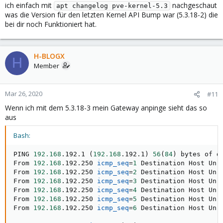
ich einfach mit
nachgeschaut
apt changelog pve-kernel-5.3
was die Version für den letzten Kernel API Bump war (5.3.18-2) die
bei dir noch Funktioniert hat.
H-BLOGX
H
Member
Mar 26, 2020
#11
Wenn ich mit dem 5.3.18-3 mein Gateway anpinge sieht das so
aus
Bash:
PING 
192.168
.192.1 
(
192.168
.192.1
)
56
(
84
)
 bytes of da
From 
192.168
.192.250 
icmp_seq
=
1
 Destination Host Unre
From 
192.168
.192.250 
icmp_seq
=
2
 Destination Host Unre
From 
192.168
.192.250 
icmp_seq
=
3
 Destination Host Unre
From 
192.168
.192.250 
icmp_seq
=
4
 Destination Host Unre
From 
192.168
.192.250 
icmp_seq
=
5
 Destination Host Unre
From 
192.168
.192.250 
icmp_seq
=
6
 Destination Host Unre