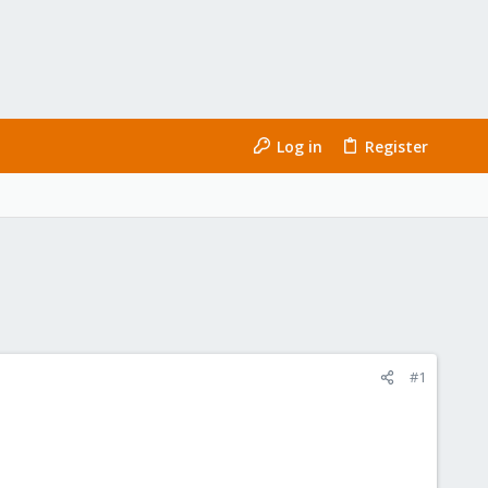
Log in
Register
#1