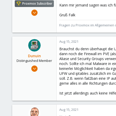
e
Proxmox Subscriber
Kann mir jemand sagen was ich für
r
Aug 2, 2021
Gruß Falk
6,850
2,904
Fragen zu Proxmox im Allgemeinen o
278
47
Aug 15, 2021
Alfhausen, Germany
Brauchst du denn überhaupt die U
roesing.it
dann noch die Firewall im PVE (a
Dunuin
Aliase und Security Groups verw
Distinguished Member
noch. Sollte ich mal Malware in e
Jun 30, 2020
keinerlei Möglichkeit haben da irg
14,795
UFW und iptables zusätzlich im G
soll. Z.B. wenn fail2ban eine IP a
4,874
gerne alles in alle Richtungen dur
290
Germany
Ist jetzt allerdings auch keine Hilf
Aug 15, 2021