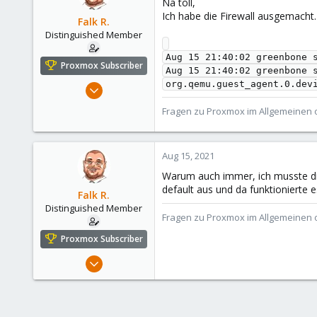
Na toll,
Ich habe die Firewall ausgemacht
Falk R.
Distinguished Member
Aug 15 21:40:02 greenbone 
Proxmox Subscriber
Aug 15 21:40:02 greenbone 
Aug 2, 2021
6,850
Fragen zu Proxmox im Allgemeinen o
2,904
278
Aug 15, 2021
47
Alfhausen, Germany
Warum auch immer, ich musste die
default aus und da funktionierte 
roesing.it
Falk R.
Distinguished Member
Fragen zu Proxmox im Allgemeinen o
Proxmox Subscriber
Aug 2, 2021
6,850
2,904
278