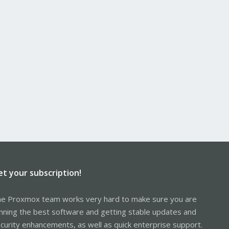
et your subscription!
e Proxmox team works very hard to make sure you are
nning the best software and getting stable updates and
curity enhancements, as well as quick enterprise support.