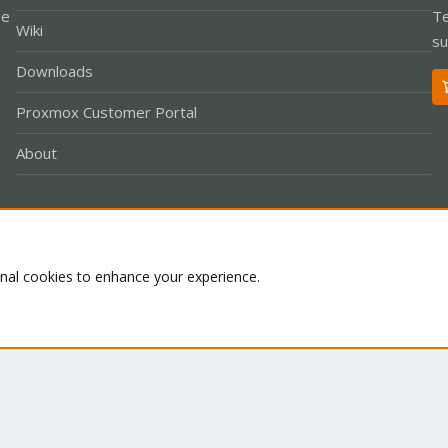
le
Te
Wiki
su
Downloads
Proxmox Customer Portal
About
Co
onal cookies to enhance your experience.