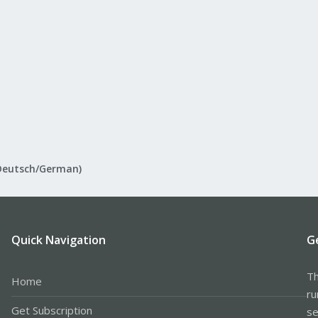
Deutsch/German)
Quick Navigation
G
Th
Home
ru
Get Subscription
se