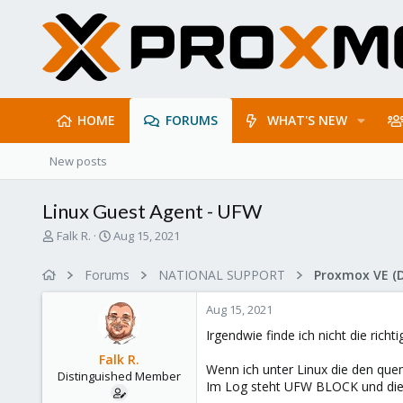
HOME
FORUMS
WHAT'S NEW
New posts
Linux Guest Agent - UFW
T
S
Falk R.
Aug 15, 2021
h
t
r
a
Forums
NATIONAL SUPPORT
Proxmox VE (
e
r
a
t
Aug 15, 2021
d
d
s
a
Irgendwie finde ich nicht die richti
t
t
Falk R.
a
e
Wenn ich unter Linux die den quem
Distinguished Member
r
Im Log steht UFW BLOCK und die 
t