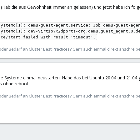
. (Hab die aus Gewohnheit immer an gelassen) und jetzt habe ich folg
systemd[1]: qemu-guest-agent.service: Job qemu-guest-agen
systemd[1]: dev-virtio\x2dports-org.qemu.guest_agent.0.d
der Bedarf an Cluster Best Practices? Gern auch einmal direkt anschrei
 Systeme einmal neustarten. Habe das bei Ubuntu 20.04 und 21.04 geha
es ohne reboot.
der Bedarf an Cluster Best Practices? Gern auch einmal direkt anschrei