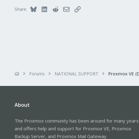
47
Bluesky
LinkedIn
Reddit
Email
Link
Share:
Alfhausen, Germany
roesing.it
Forums
NATIONAL SUPPORT
Proxmox VE (
About
The Proxmox community has been around for many years
and offers help and support for Proxmox VE, Proxmox
Backup Server, and Proxmox Mail Gateway.