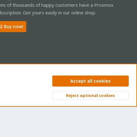
ns of thousands of happy customers have a Proxmox
bscription. Get yours easily in our online shop.
Buy now!
ntact us
Terms and rules
Privacy policy
Help
Home
R
Accept all cookies
S
S
Reject optional cookies
Top
Bott