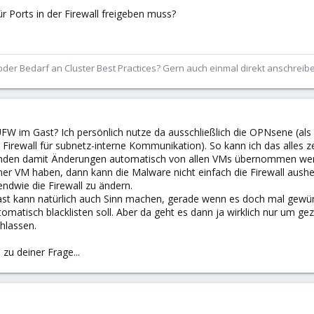
 Ports in der Firewall freigeben muss?
der Bedarf an Cluster Best Practices? Gern auch einmal direkt anschrei
FW im Gast? Ich persönlich nutze da ausschließlich die OPNsene (als
ls Firewall für subnetz-interne Kommunikation). So kann ich das alle
enden damit Änderungen automatisch von allen VMs übernommen werde
iner VM haben, dann kann die Malware nicht einfach die Firewall aushe
endwie die Firewall zu ändern.
ast kann natürlich auch Sinn machen, gerade wenn es doch mal gewüns
utomatisch blacklisten soll. Aber da geht es dann ja wirklich nur um gez
chlassen.
e zu deiner Frage...