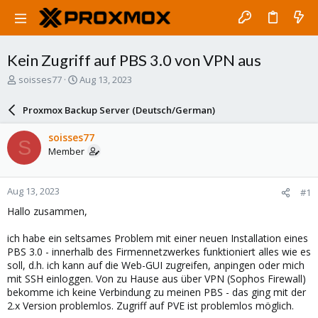
Kein Zugriff auf PBS 3.0 von VPN aus
T
S
soisses77
Aug 13, 2023
h
t
r
a
Proxmox Backup Server (Deutsch/German)
e
r
a
t
soisses77
S
d
d
Member
s
a
t
t
a
e
Aug 13, 2023
#1
r
t
Hallo zusammen,
e
r
ich habe ein seltsames Problem mit einer neuen Installation eines
PBS 3.0 - innerhalb des Firmennetzwerkes funktioniert alles wie es
soll, d.h. ich kann auf die Web-GUI zugreifen, anpingen oder mich
mit SSH einloggen. Von zu Hause aus über VPN (Sophos Firewall)
bekomme ich keine Verbindung zu meinen PBS - das ging mit der
2.x Version problemlos. Zugriff auf PVE ist problemlos möglich.