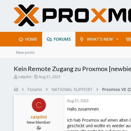
HOME
FORUMS
WHAT'S NEW
New posts
Kein Remote Zugang zu Proxmox [newbie
T
S
catpilot
Aug 31, 2023
h
t
r
a
Forums
NATIONAL SUPPORT
Proxmox VE (
e
r
a
t
Aug 31, 2023
d
d
C
s
a
Hallo zusammen
t
t
catpilot
a
e
Ich hab Proxmox auf einen alten 
New Member
r
geschickt und wollte es wieder a
t