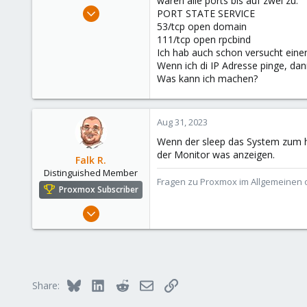
waren alle ports bis auf zwei zu:
e
Aug 31, 2023
PORT STATE SERVICE
r
1
53/tcp open domain
111/tcp open rpcbind
0
Ich hab auch schon versucht eine
1
Wenn ich di IP Adresse pinge, da
Was kann ich machen?
Aug 31, 2023
Wenn der sleep das System zum hä
der Monitor was anzeigen.
Falk R.
Distinguished Member
Fragen zu Proxmox im Allgemeinen o
Proxmox Subscriber
Aug 2, 2021
6,852
2,915
278
47
Bluesky
LinkedIn
Reddit
Email
Link
Share:
Alfhausen, Germany