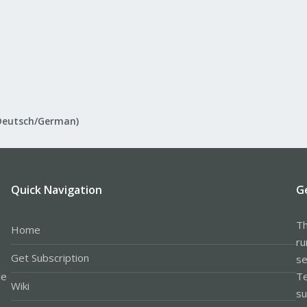
Deutsch/German)
Quick Navigation
G
Th
Home
ru
Get Subscription
se
le
Te
Wiki
su