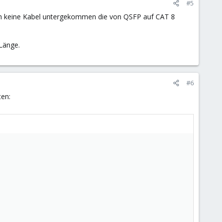
#5
och keine Kabel untergekommen die von QSFP auf CAT 8
 Länge.
#6
ten: