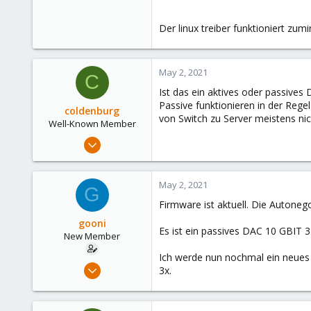
Der linux treiber funktioniert zumi
May 2, 2021
C
Ist das ein aktives oder passives
Passive funktionieren in der Rege
coldenburg
von Switch zu Server meistens nic
Well-Known Member
Dec 15, 2020
37
15
May 2, 2021
G
48
Firmware ist aktuell. Die Autoneg
53
gooni
Es ist ein passives DAC 10 GBIT 3
New Member
Ich werde nun nochmal ein neues 
Feb 13, 2021
3x.
22
0