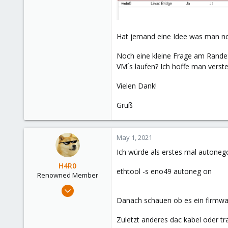
Hat jemand eine Idee was man noch
Noch eine kleine Frage am Rande:
VM´s laufen? Ich hoffe man verst
Vielen Dank!
Gruß
May 1, 2021
Ich würde als erstes mal autonego
H4R0
ethtool -s eno49 autoneg on
Renowned Member
Apr 5, 2020
618
Danach schauen ob es ein firmware
143
Zuletzt anderes dac kabel oder tr
88