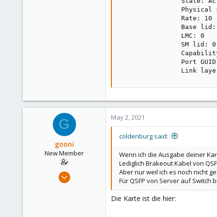
                State: Act
                Physical 
                Rate: 10

                Base lid: 
                LMC: 0

                SM lid: 0

                Capabilit
                Port GUID
                Link laye
May 2, 2021
G
coldenburg said:
gooni
New Member
Wenn ich die Ausgabe deiner Kar
Lediglich Brakeout Kabel von QSF
Aber nur weil ich es noch nicht g
Feb 13, 2021
Für QSFP von Server auf Switch br
22
0
Die Karte ist die hier:
1