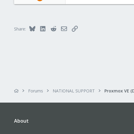
37
15
48
53
Bluesky
LinkedIn
Reddit
Email
Link
Share:
Forums
NATIONAL SUPPORT
Proxmox VE (
About