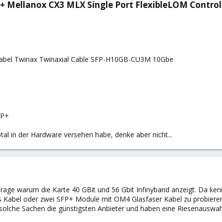
+ Mellanox CX3 MLX Single Port FlexibleLOM Control
abel Twinax Twinaxial Cable SFP-H10GB-CU3M 10Gbe
FP+
otal in der Hardware versehen habe, denke aber nicht...
 Frage warum die Karte 40 GBit und 56 Gbit Infinyband anzeigt. Da kenn
es Kabel oder zwei SFP+ Module mit OM4 Glasfaser Kabel zu probiere
 solche Sachen die günstigsten Anbieter und haben eine Riesenauswah