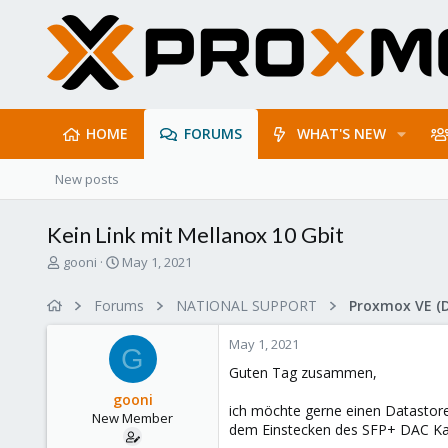
HOME
FORUMS
WHAT'S NEW
New posts
Kein Link mit Mellanox 10 Gbit
T
S
gooni
May 1, 2021
h
t
r
a
Forums
NATIONAL SUPPORT
Proxmox VE (
e
r
a
t
May 1, 2021
d
d
G
s
a
Guten Tag zusammen,
t
t
gooni
a
e
ich möchte gerne einen Datastore
New Member
r
dem Einstecken des SFP+ DAC Kabe
t