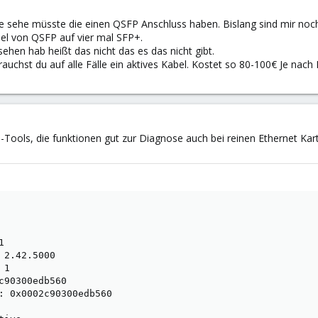
te sehe müsste die einen QSFP Anschluss haben. Bislang sind mir n
el von QSFP auf vier mal SFP+.
sehen hab heißt das nicht das es das nicht gibt.
auchst du auf alle Fälle ein aktives Kabel. Kostet so 80-100€ Je nach
nd-Tools, die funktionen gut zur Diagnose auch bei reinen Ethernet Kar


 2.42.5000

1

c90300edb560

: 0x0002c90300edb560
