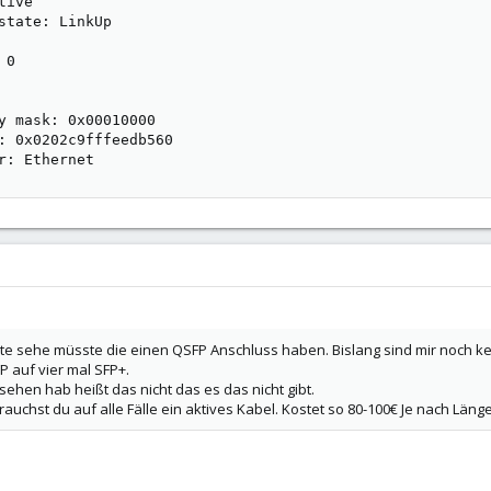
ive

state: LinkUp

0

y mask: 0x00010000

: 0x0202c9fffeedb560

r: Ethernet
te sehe müsste die einen QSFP Anschluss haben. Bislang sind mir noch 
P auf vier mal SFP+.
esehen hab heißt das nicht das es das nicht gibt.
auchst du auf alle Fälle ein aktives Kabel. Kostet so 80-100€ Je nach Länge