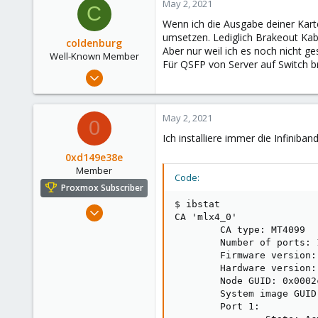
May 2, 2021
1
C
Wenn ich die Ausgabe deiner Kar
39
umsetzen. Lediglich Brakeout Kab
coldenburg
Aber nur weil ich es noch nicht ge
Well-Known Member
Für QSFP von Server auf Switch br
Dec 15, 2020
37
15
May 2, 2021
0
48
Ich installiere immer die Infiniba
53
0xd149e38e
Member
Code:
Proxmox Subscriber
$ ibstat

Feb 27, 2021
CA 'mlx4_0'

93
        CA type: MT4099

19
        Number of ports: 1
        Firmware version:
13
        Hardware version: 
        Node GUID: 0x0002
        System image GUID
        Port 1:
