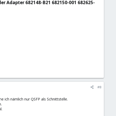
ler Adapter 682148-B21 682150-001 682625-
#8
e ich nämlich nur QSFP als Schnittstelle.
n.
l.