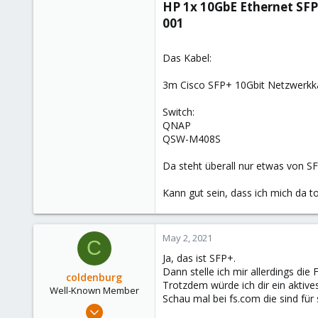
HP 1x 10GbE Ethernet SFP
39
001​
Das Kabel:
3m Cisco SFP+ 10Gbit Netzwerkk
Switch:
QNAP
QSW-M408S
Da steht überall nur etwas von S
Kann gut sein, dass ich mich da t
May 2, 2021
C
Ja, das ist SFP+.
Dann stelle ich mir allerdings die
coldenburg
Trotzdem würde ich dir ein aktiv
Well-Known Member
Schau mal bei fs.com die sind für
Dec 15, 2020