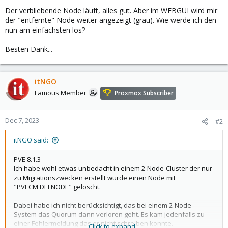
Der verbliebende Node läuft, alles gut. Aber im WEBGUI wird mir
der "entfernte" Node weiter angezeigt (grau). Wie werde ich den
nun am einfachsten los?
Besten Dank...
itNGO
Famous Member
Proxmox Subscriber
Dec 7, 2023
#2
itNGO said:
PVE 8.1.3
Ich habe wohl etwas unbedacht in einem 2-Node-Cluster der nur
zu Migrationszwecken erstellt wurde einen Node mit
"PVECM DELNODE" gelöscht.
Dabei habe ich nicht berücksichtigt, das bei einem 2-Node-
System das Quorum dann verloren geht. Es kam jedenfalls zu
einer Fehlermeldung das er nicht schreiben konnte.
Click to expand...