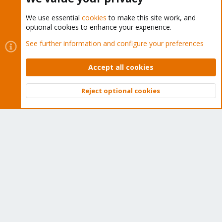
We use essential
cookies
to make this site work, and
optional cookies to enhance your experience.
Cookies
Proxmox Support Forum - Light Mode
See further information and configure your preferences
Contact us
Terms and rules
Privacy policy
Help
Home
R
S
Accept all cookies
S
®
Community platform by XenForo
© 2010-2026 XenForo Ltd.
Reject optional cookies
Top
Bott