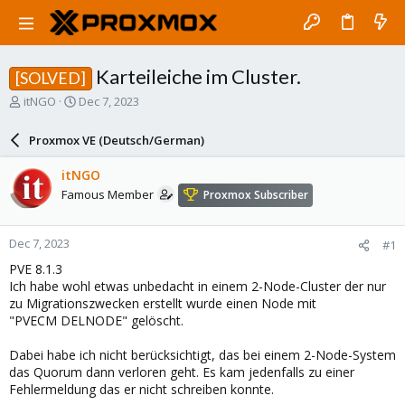
Karteileiche im Cluster.
[SOLVED]
T
S
itNGO
Dec 7, 2023
h
t
r
a
Proxmox VE (Deutsch/German)
e
r
a
t
itNGO
d
d
Famous Member
Proxmox Subscriber
s
a
t
t
a
e
Dec 7, 2023
#1
r
t
PVE 8.1.3
e
Ich habe wohl etwas unbedacht in einem 2-Node-Cluster der nur
r
zu Migrationszwecken erstellt wurde einen Node mit
"PVECM DELNODE" gelöscht.
Dabei habe ich nicht berücksichtigt, das bei einem 2-Node-System
das Quorum dann verloren geht. Es kam jedenfalls zu einer
Fehlermeldung das er nicht schreiben konnte.