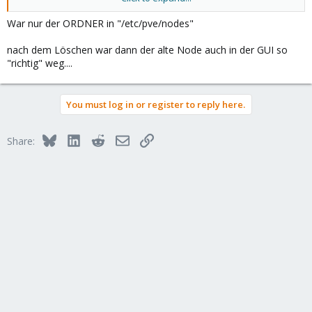
Der verbliebende Node läuft, alles gut. Aber im WEBGUI wird mir
War nur der ORDNER in "/etc/pve/nodes"
der "entfernte" Node weiter angezeigt (grau). Wie werde ich den
nun am einfachsten los?
nach dem Löschen war dann der alte Node auch in der GUI so
"richtig" weg....
Besten Dank...
You must log in or register to reply here.
Bluesky
LinkedIn
Reddit
Email
Link
Share: