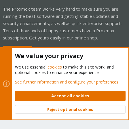
The Proxmox team works very hard to make sure you are
running the best software and getting stable updates and
security enhancements, as well as quick enterprise support.
Tens of thousands of happy customers have a Proxmox
subscription. Get yours easily in our online shop.
Buy now!
We value your privacy
We use essential
cookies
to make this site work, and
optional cookies to enhance your experience.
Cookies
Proxmox Support Forum - Light Mode
See further information and configure your preferences
Contact us
Terms and rules
Privacy policy
Help
Home
R
S
Accept all cookies
S
®
Community platform by XenForo
© 2010-2026 XenForo Ltd.
Reject optional cookies
Top
Bott