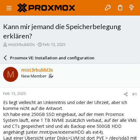
Kann mir jemand die Speicherbelegung
erklären?
T
S
mist3rbubbl3s
Feb 13, 2025
h
t
r
a
Proxmox VE: Installation and configuration
e
r
a
t
mist3rbubbl3s
M
d
d
New Member
s
a
t
t
a
e
Feb 13, 2025
#1
r
t
Es liegt vielleicht an Unkenntnis und oder der Uhrzeit, aber ich
e
komme nicht auf die Antwort.
r
Ich habe eine 250GB SSD eingebaut, auf der mein Proxmox
System läuft, eine 1 TB NVME zusätzlich verbaut, auf der alle VMs
und CTs gespeichert sind und als Backup eine 500GB HDD
angehängt (unter /mnt/pve/externeHDD als ext4).
Laut einer Übersicht unter Disks>LVM ist dort PVE > /dev/sda3 mit