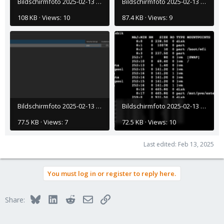
Bildschirmfoto 2025-02-13 um 20.24.23.png
Bildschirmfoto 2025-02-13 um 20.25.12.png
108 KB · Views: 10
87.4 KB · Views: 9
Bildschirmfoto 2025-02-13 um 20.30.26.png
Bildschirmfoto 2025-02-13 um 20.45.30.png
77.5 KB · Views: 7
72.5 KB · Views: 10
Last edited:
Feb 13, 2025
You must log in or register to reply here.
Bluesky
LinkedIn
Reddit
Email
Link
Share: