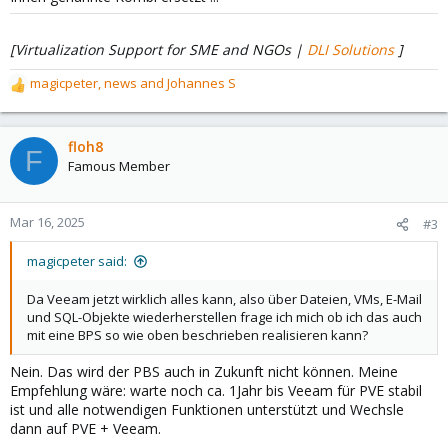
[Virtualization Support for SME and NGOs |
DLI Solutions
]
magicpeter
,
news
and
Johannes S
R
e
a
c
floh8
F
t
Famous Member
i
o
n
Mar 16, 2025
#3
s
:
magicpeter said:
Da Veeam jetzt wirklich alles kann, also über Dateien, VMs, E-Mail
und SQL-Objekte wiederherstellen frage ich mich ob ich das auch
mit eine BPS so wie oben beschrieben realisieren kann?
Nein. Das wird der PBS auch in Zukunft nicht können. Meine
Empfehlung wäre: warte noch ca. 1Jahr bis Veeam für PVE stabil
ist und alle notwendigen Funktionen unterstützt und Wechsle
dann auf PVE + Veeam.