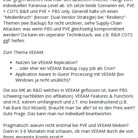
individuellen Paranoia-Level ab. Ich setze beide Szenarien ein, PVE
+ COTS B&R und PVE + PBS only. Generell halte ich einen
"Medienbruch" (besser: Dual-Vendor-Strategie) bei "Resilienz"-
Themen (wie Backup) für nicht unclever, siehe Supply-Chain
Attacken: was wenn PBS und PVE gleichzeitig kompromittiert
werden? Da kann ein seperater Technikstack, wie z.B. B&R COTS
ggf. helfen.
Zum Thema VEEAM:
Nutzen Sie VEEAM Replication?
... oder eher ein VEEAM Backup copy Job als Cron?
Application Aware In-Guest Processing mit VEEAM (bei
Windows ja nicht unüblich)?
Die xxx M€ an R&D welches in VEEAM geflossen ist, kann PBS
schwierig nachbilden (no affiliation). VEEAM Features & Functions
sind m.E. extrem umfangreich und z.T. imo beeindruckend (z.B.
Fail-Back GUI Wizard). Braucht man Sie alle? Ist es den Preis wert?
Gute Frage. Das kann man nur individuell beantworten.
Pragmatisch: warum nicht erstmal bei PVE und VEEAM bleiben?
Dann in 3-6 Monaten mal schauen, ob man VEEAM durch die von
Ihnen genannte Kombi ersetzt ...