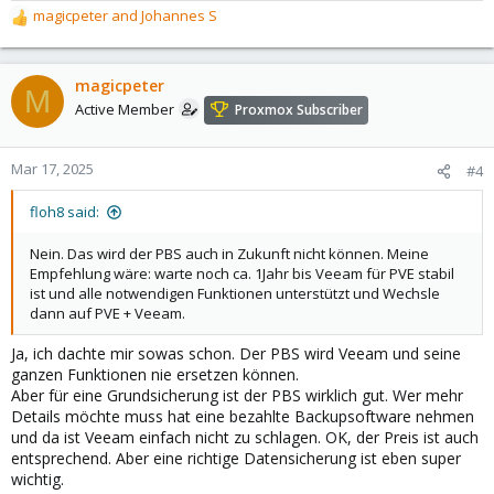
magicpeter
and
Johannes S
R
e
a
c
magicpeter
M
t
Active Member
Proxmox Subscriber
i
o
n
Mar 17, 2025
#4
s
:
floh8 said:
Nein. Das wird der PBS auch in Zukunft nicht können. Meine
Empfehlung wäre: warte noch ca. 1Jahr bis Veeam für PVE stabil
ist und alle notwendigen Funktionen unterstützt und Wechsle
dann auf PVE + Veeam.
Ja, ich dachte mir sowas schon. Der PBS wird Veeam und seine
ganzen Funktionen nie ersetzen können.
Aber für eine Grundsicherung ist der PBS wirklich gut. Wer mehr
Details möchte muss hat eine bezahlte Backupsoftware nehmen
und da ist Veeam einfach nicht zu schlagen. OK, der Preis ist auch
entsprechend. Aber eine richtige Datensicherung ist eben super
wichtig.