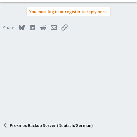
e
a
You must log in or register to reply here.
c
t
i
Bluesky
LinkedIn
Reddit
Email
Link
Share:
o
n
s
:
Proxmox Backup Server (Deutsch/German)